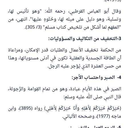
(3/ 413).
وقال أبو العباس القرطبي، رحمه الله: "وهو تأنيس لها،
وتسلية، وهو دليل على ميله لها، وحُنُوهِ عليها". انتهى، من
"المفهم لما أشكل من تلخيص كتاب مسلم" (3/ 305).
3-التخفيف من التكاليف والمسؤوليات:
من الحكمة تخفيف الأعمال والطلبات قدر الإمكان، ومراعاة
أن الطاقة الجسدية والعقلية تكون في أدنى مستوياتها، وهذا
من حسن العشرة الذي يُؤجر عليه الرجل.
4- الصبر واحتساب الأجر:
الصبر في هذه الأيام عبادة، وهو من تمام القِوامة والرِّجولة،
قال النبي صلى الله عليه وسلم:
(خَيْرُكُمْ خَيْرُكُمْ لِأَهْلِهِ وَأَنَا خَيْرُكُمْ لِأَهْلِي) رواه (3895)، وابن
ماجه (1977)، وصححه الألباني.