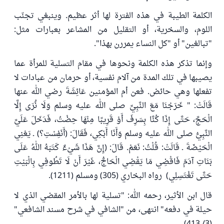
الكلمة الطيبة في هذه الفترة لها أثر عظيم. وينبغي تجنّب
اللوم، والسخرية، أو التقليل من المشاعر بعبارات مثل:
"تبالغين" أو "كل النساء يمررن بهذا".
وإنما تذكر هذه الكلمة ونحوها في مقام التسلية للمرأة عما
يصيبها في تلك المدة من آلام نفسية، أو حرمان من عبادات لا
تفعلها وهي حائض. فعن أم المؤمنين عَائِشَةَ رضي الله عنها
قَالَتْ: " خَرَجْنَا مَعَ النَّبِيِّ صلى الله عليه وسلم وَلَا نَُرَى إِلَّا
الْحَجَّ، حَتَّى إِذَا كُنَّا بِسَرِفَ أَوْ قَرِيبًا مِنْهَا حِضْتُ، فَدَخَلَ عَلَيَّ
النَّبِيُّ صلى الله عليه وسلم وَأَنَا أَبْكِي، فَقَالَ: (أَنَفِسْتِ؟) ـ يَعْنِي
الْحَيْضَةَ ـ قَالَتْ: قُلْتُ: نَعَمْ. قَالَ: (إِنَّ هَذَا شَيْءٌ ‌كَتَبَهُ ‌اللهُ ‌عَلَى
‌بَنَاتِ آدَمَ فَاقْضِي مَا يَقْضِي الْحَاجُّ، غَيْرَ أَنْ لَا تَطُوفِي بِالْبَيْتِ
حَتَّى تَغْتَسِلِي) رواه البخاري (305) ومسلم (1211).
قال ابن الأثير، رحمه الله: "تسلية لها بالأمر المقضي الذي لا
حيلة في دفعه" انتهى، من "الشافي في شرح مسند الشافعي"