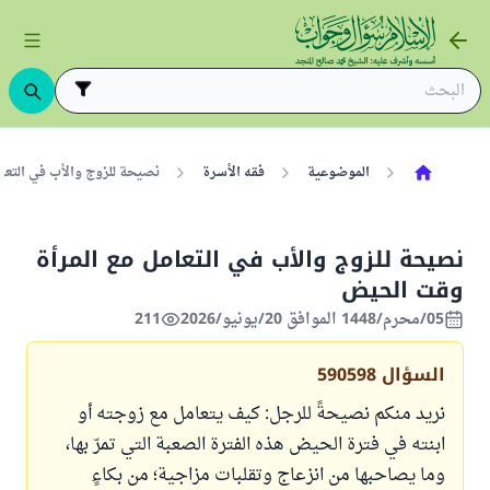
الموضوعية
فقه الأسرة
نصيحة للزوج والأب في التع
نصيحة للزوج والأب في التعامل مع المرأة
وقت الحيض
05/محرم/1448 الموافق 20/يونيو/2026
211
السؤال
590598
نريد منكم نصيحةً للرجل: كيف يتعامل مع زوجته أو
ابنته في فترة الحيض هذه الفترة الصعبة التي تمرّ بها،
وما يصاحبها من انزعاج وتقلبات مزاجية؛ من بكاءٍ