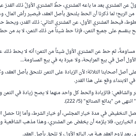
ولُ عن المشتري بعد ما باعه المشتري، حطَّ المشتري الأولُ ذلك القدرَ 
ن الربح؛ لما ذكرنا أن الحط يلتحق بأصل العقد، فيصير رأسُ المال، وه
طوط، فيحط المشتري الأول، عن المشتري الثاني: ذلك القدر، ويحط حص
ربح ينقسم على جميع الثمن، فإذا حط شيئاً من ذلك الثمن، لا بد من 
 مساومةً، ثم حط عن المشتري الأول شيئاً من الثمن؛ أنه لا يحط ذلك 
 الأول أصل في بيع المرابحة، ولا عبرة به في بيع المساومة...
لى أصل أصحابنا الثلاثة؛ لأن الزيادة على الثمن تلتحق بأصل العقد، و
ي الابتداء وقع على هذا القدر.
 والشافعي: فالزيادة والحط كل واحد منهما لا يصح زيادة في الثمن وح
هى من "بدائع الصنائع" (5/ 222).
ا حصل التخفيض في مدة خيار المجلس، أو خيار الشرط، وأما إذا حصل 
اء الخيارين، فلا يلزمه أن يخفض عن المشتري، وهذا مذهب الشافعية وال
بعد لزوم العقد هبة من البائع الأول، لا تلحق بأصل العقد.