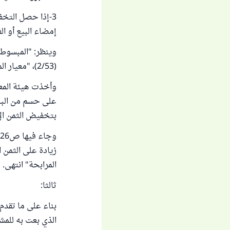
3-إذا حصل التخف
إمضاء البيع أو ا
(2/53)، "معيار المرابحة"، د. محمد بن محمود الخضير، ص285-293
على حسم من البائ
بتخفيض الثمن الإ
زيادة على الثمن 
المرابحة" انتهى.
ثالثا:
بناء على ما تقد
الذي بعت به للمش