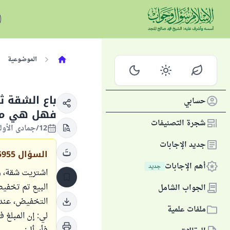
الموضوعية
باع الشقة 
حسابي
فهل هي من
شجرة التصنيفات
12/جمادى الأولى/1447 الموافق 03/نوفمبر/2025
جديد الإجابات
السؤال
5955
أهم الإجابات
جديد
الجواب الشامل
التخفيض، عندما
ملفات علمية
لي: إن المبلغ 