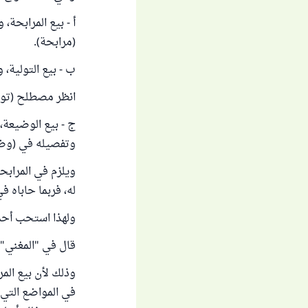
أ - بيع المرابحة
(مرابحة).
ب - بيع التولية، و
انظر مصطلح (تول
ج - بيع الوضيعة،
وتفصيله في (وضي
ويلزم في المرابحة
له، فربما حاباه ف
ولهذا استحب أحمد
قال في "المغني" (4/ 141): "قال أحمد: والمساومة عندي أسهل من بيع المر
وذلك لأن بيع الم
في المواضع التي 