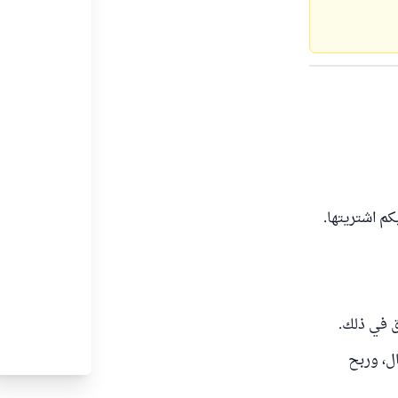
كم اشتريتها.
ق في ذلك.
برأس المال، وربح