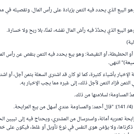
، وهو البيع الذي يحدد فيه الثمن بزيادة على رأس المال. وتفصيله في 
هو البيع الذي يحدَّدُ فيه رأسُ المال نفسُه، ثمنًا، بلا ربح ولا خسارة.
ية)
 أو الحطيطة، أو النقيصة: وهو بيع يحدد فيه الثمن بنقص عن رأس الما
عة)" انتهى.
 الإخبار بأشياء كثيرة، كما لو كان قد اشترى السعلة بثمن آجل، أو اش
ي الثمن فزاد الثمن لأجل ذلك، إلى غيره مما يجب الإخبار به.
ُ المساومة؛ لسلامتها من ذلك.
ابحة.
رابحة تعتريه أمانة، واسترسال من المشتري، ويحتاج فيه إلى تبيين ال
ذكرناها، ولا يؤمَن هوى النفس في نوع تأويل أو غلط، فيكون على خط