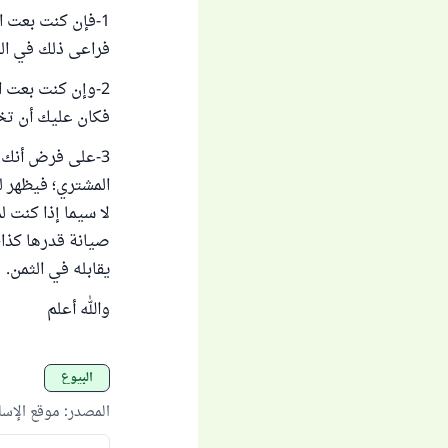
1-فإن كنت بعت ا
فراعى ذلك في الث
فكان عليك أن تخب
3-على فرض أنك ب
المشتري؛ فيظهر لن
لا سيما إذا كنت ل
صيانة قدرها كذا،
يقابله في الثمن.
والله أعلم
البيوع
المصدر
:
موقع الإس