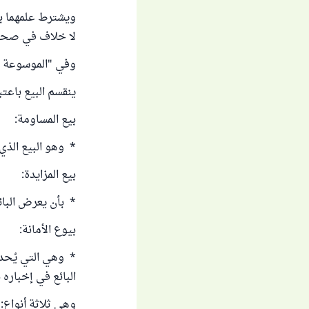
ويشترط علمهما بر
لا خلاف في صحته،
وفي "الموسوعة الفقهية" (9/ 9): " ثانيا - تقسيم البي
ينقسم البيع باعتب
بيع المساومة:
* وهو البيع الذي ل
بيع المزايدة:
* بأن يعرض البائع
بيوع الأمانة:
* وهي التي يُحدد 
البائع في إخباره 
وهي ثلاثة أنواع: