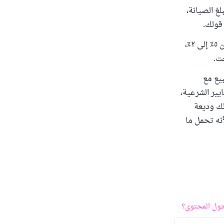
غ الصيانة،
قولك.
2-وإن كنت بعت الشقة مرابحة، وعلمت بالخصم قبل البيع، وأن نسبة الصيانة خفضت من ٥٪ إلى ٢٪،
ت.
بيع مع
يير الشرعية،
لك وديعة
أنه تحمل ما
ول المحتوى؟