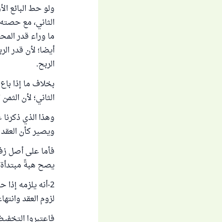
ولو حط البائع الأ
الثاني، مع حصته م
ما وراء قدر المح
أيضا؛ لأن قدر ال
الربح.
بخلاف ما إذا باع
الثاني؛ لأن الثمن
وهذا الذي ذكرنا ع
ويصير كأن العقد ف
فأما على أصل زفر
يصح هبةً مبتدأة" انت
2-أنه يلزمه إذ
لزوم العقد وانته
فاعتبروا التخفيض 