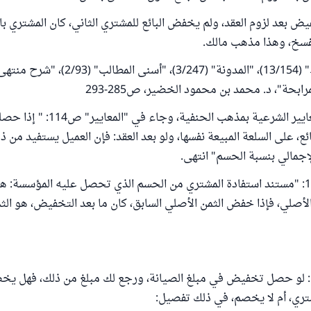
يض بعد لزوم العقد، ولم يخفض البائع للمشتري الثاني، كان المشتري با
لفسخ، وهذا مذهب مالك.
وينظر: "المبسوط" (13/154)، "المدونة" (3/247)، "أسنى 
وأخذت هيئة المعايير الشرعية بمذهب الحنفية
ع، على السلعة المبيعة نفسها، ولو بعد العقد: فإن العميل يستفيد من ذ
جمالي بنسبة الحسم" انتهى.
وجاء فيها ص126: "مستند استفادة المشتري من الحسم الذي تحصل عليه المؤسسة: 
الأصلي، فإذا خفض الثمن الأصلي السابق، كان ما بعد التخفيض، هو الثم
م: لو حصل تخفيض في مبلغ الصيانة، ورجع لك مبلغ من ذلك، فهل يخ
تري، أم لا يخصم، في ذلك تفصيل: