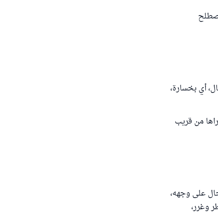
مصطلح
ل، أي بخسارة،
تراها من قريب
حال على وجهه،
ر وغرر،