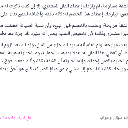
لشقة مساومة، لم يلزمك إعطاء المال للمشتري، إلا إن كنت ذكرت له مبل
من، فيلزمك إعطاء هذا الخصم له؛ لأنه دفعه وأضافه للثمن بناء على 
ر المشتري بذلك؛ لأن تخفيض النسبة يعني أنه سيُرد لك جزءٌ مما دفع
عت مرابحة، ولم تعلم أنه سيُرد لك جزء من المال، ورُد لك بعد لزوم ال
ا: أن تعطي هذا المال له؛ عملا بمذهب الحنفية، وما اختارته هيئة المعا
م تخبره بالثمن إجمالا، وإنما أخبرته أن الشقة بكذا، وأنك دفعت فوق ذ
 وربحك كذا، فإذا رجع إليك شيء من مبلغ الصيانة، كان هو أحقَّ به؛ ل
لام سؤال وجواب
هل لديك ملاحظة ح