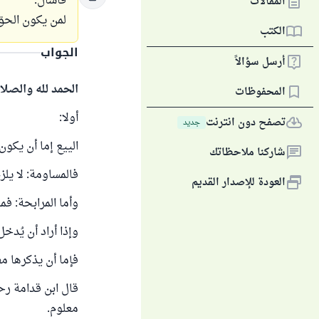
فأسأل:
المقالات
لمن يكون الحق 
الكتب
الجواب
أرسل سؤالاً
الحمد لله والصلا
المحفوظات
أولا:
تصفح دون انترنت
جديد
الييع إما أن يكون
شاركنا ملاحظاتك
فالمساومة: لا يلز
العودة للإصدار القديم
وأما المرابحة: فم
وإذا أراد أن يُد
فإما أن يذكرها م
معلوم.