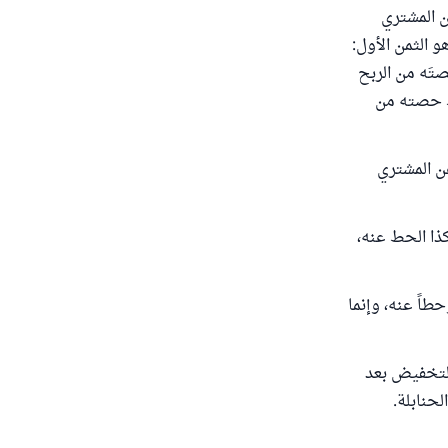
عن المشتري
و الثمن الأول:
تَه من الربح
حط حصته من
عن المشتري
كذا الحط عنه،
طاً عنه، وإنما
التخفيض بعد
حنابلة.