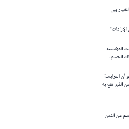
لخيار بين
المطالب" (2/93)، "شرح منتهى الإرادات"
، وجاء في "المعايير" ص114: " إذا حصلت المؤسسة
لك الحسم،
هو أن المرابحة
ن الذي تقع به
صم من الثمن