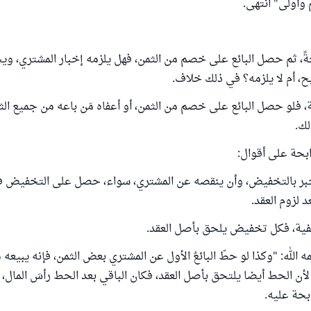
وأولى" انتهى.
بحةً، ثم حصل البائع على خصم من الثمن، فهل يلزمه إخبار المشتري، وي
بح، أم لا يلزمه؟ في ذلك خلاف.
، فلو حصل البائع على خصم من الثمن، أو أعفاه مَن باعه من جميع الثم
لك.
ابحة على أقوال:
 يخبر بالتخفيض، وأن ينقصه عن المشتري، سواء، حصل على التخفيض ف
د لزوم العقد.
ية، فكل تخفيض يلحق بأصل العقد.
 الله: "وكذا لو حطّ البائعُ الأول عن المشتري بعض الثمن، فإنه يبيعه
لأن الحط أيضا يلتحق بأصل العقد، فكان الباقي بعد الحط رأسَ المال، 
بحة عليه.