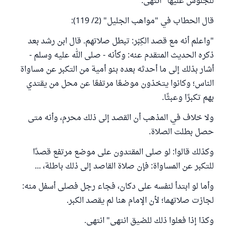
للجلوس عليها" انتهى.
قال الحطاب في "مواهب الجليل" (2/ 119):
"واعلم أنه مع قصد الكِبْر: تبطل صلاتهم. قال ابن رشد بعد
ذكره الحديث المتقدم عنه: وكأنه - صلى الله عليه وسلم -
أشار بذلك إلى ما أحدثه بعده بنو أمية من التكبر عن مساواة
الناس؛ وكانوا يتخذون موضعًا مرتفعًا عن محل من يقتدي
بهم تكبرًا وعبثًا.
ولا خلاف في المذهب أن القصد إلى ذلك محرم، وأنه متى
حصل بطلت الصلاة.
وكذلك قالوا: لو صلى المقتدون على موضع مرتفع قصدًا
للتكبر عن المساواة: فإن صلاة القاصد إلى ذلك باطلة، ...
وأما لو ابتدأ لنفسه على دكان، فجاء رجل فصلى أسفل منه:
لجازت صلاتهما؛ لأن الإمام هنا لم يقصد الكبر.
وكذا إذا فعلوا ذلك للضيق انتهى" انتهى.