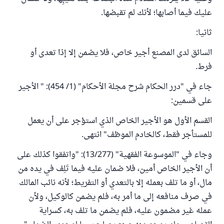
عليك فيما أصابها؛ لأنك لم تقبضها.
ثانيا:
السائق لدى المصنع أجير خاص، فلا يضمن إلا إذا تعدى أو
فرط.
جاء في "درر الحكام شرح مجلة الأحكام" (1/ 454): " الأجير
على قسمين:
القسم الأول هو الأجير الخاص الذي استؤجر على أن يعمل
للمستأجر فقط، كالخادم الموظف" انتهى.
وجاء في "الموسوعة الفقهية" (13/277): "واتفقوا كذلك على
أن الأجير الخاص أمين، فلا ضمان عليه فيما تَلِف في يده من
مال، أو ما تلف بعمله إلا بالتعدي أو التفريط؛ لأنه نائب المالك
في صرف منافعه إلى ما أمر به، فلم يضمن كالوكيل، ولأن
عمله غير مضمون عليه، فلم يضمن ما تلف به، كسراية