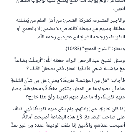
القصاص، ولم يوجد منه صنع يصلح سببا لوجوب الضمان"
انتهى.
والأجير المشترك، كشركة الشحن: من أهل العلم من يُضمّنه
مطلقا، ومنهم من يجعله كالخاص؛ لا يضمن إلا بالتعدي أو
التفريط، ورجحه الشيخ ابن عثيمين رحمه الله.
وينظر: "الشرح الممتع" (10/83).
وسئل الشيخ عبد الرحمن البراك حفظه الله: "أرسلْتُ بضاعةً
معَ مؤسَّسةِ شحنٍ فأتلفَها المطرُ، فمَن يتحمَّلُ التَّلفَ ؟
فأجاب: "هل مِن المؤسَّسة تفريطٌ؟ يعني: هل مِن شأن السِّلعةِ
هذه أن يصونوها عن المطرِ، وتكون مغطَّاةً ومحفوظةً، وصار
منهم تفريطٌ، ولّا ما صار منهم تفريط وأنَّ هذا خارج؟
إذا كانَ خارجًا عن إرادتِهم، ولم يكن منهم تفريطٌ: فهي تتلفُ
على صاحب البضاعةِ؛ لأنَّ هذه البضاعةَ أصبحت أمانةً،
أصبحت عندَهم، والأمينُ إذا تلفَت الوديعةُ عنده مِن غير تعدٍّ