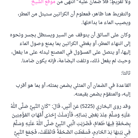
ولا تفريطٍ: فلا ضمانَ عليه" انتهى من
موقع الشيخ
والتفريط هنا ظاهر، فمعلوم أن الكراتين ستبتل من المطر،
ويصيب الماء ما بداخلها.
وكان على السائق أن يتوقف عن السير ويستظل بجسر ونحوه
إلى انتهاء المطر، أو يغطي الكراتين بما يمنع وصول الماء
إليها، أو يتصل على المسؤول في المصنع ليدله على ما يفعل،
وحيث لم يفعل ذلك، وتلفت البضاعة، فإنه يكون ضامنا.
ثالثا:
القاعدة في الضمان أن المثلي يضمن بمثله، أو بما هو أقرب
إليه، والمتقوّم يضمن بقيمته.
وقد روى البخاري (5225) عَنْ أَنَسٍ، قَالَ: "كَانَ النَّبِيُّ صَلَّى اللهُ
عَلَيْهِ وَسَلَّمَ عِنْدَ بَعْضِ نِسَائِهِ، فَأَرْسَلَتْ إِحْدَى أُمَّهَاتِ المُؤْمِنِينَ
بِصَحْفَةٍ فِيهَا طَعَامٌ، فَضَرَبَتِ الَّتِي النَّبِيُّ صَلَّى اللهُ عَلَيْهِ وَسَلَّمَ
فِي بَيْتِهَا يَدَ الخَادِمِ، فَسَقَطَتِ الصَّحْفَةُ فَانْفَلَقَتْ، فَجَمَعَ النَّبِيُّ