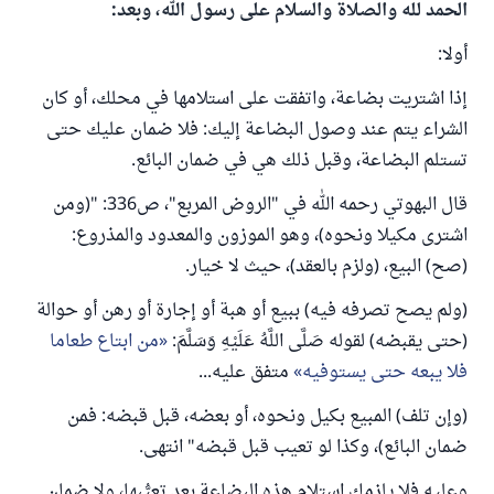
الحمد لله والصلاة والسلام على رسول الله، وبعد:
أولا:
إذا اشتريت بضاعة، واتفقت على استلامها في محلك، أو كان
الشراء يتم عند وصول البضاعة إليك: فلا ضمان عليك حتى
تستلم البضاعة، وقبل ذلك هي في ضمان البائع.
قال البهوتي رحمه الله في "الروض المربع"، ص336: "(ومن
اشترى مكيلا ونحوه)، وهو الموزون والمعدود والمذروع:
(صح) البيع، (ولزم بالعقد)، حيث لا خيار.
(ولم يصح تصرفه فيه) ببيع أو هبة أو إجارة أو رهن أو حوالة
(حتى يقبضه) لقوله صَلَّى اللَّهُ عَلَيْهِ وَسَلَّمَ:
من ابتاع طعاما
فلا يبعه حتى يستوفيه
متفق عليه...
(وإن تلف) المبيع بكيل ونحوه، أو بعضه، قبل قبضه: فمن
ضمان البائع)، وكذا لو تعيب قبل قبضه" انتهى.
وعليه فلا يلزمك استلام هذه البضاعة بعد تعيُّبِها، ولا ضمان