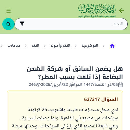
الموضوعية
الفقه وأصوله
الفقه
معاملات
هل يضمن السائق أو شركة الشحن
البضاعة إذا تلفت بسبب المطر؟
05/ذو القعدة/1447 الموافق 22/أبريل/2026
246
السؤال
627317
لدي محل مستلزمات طبية، واشتريت 26 كرتونة
سرنجات من مصنع في القاهرة، ولما وصلت السيارة ـ
وهي تابعة للمصنع الذي باع لي السرنجات ـ وجدتها مبتلة