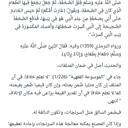
صَلَّى اللهُ عَلَيْهِ وَسَلَّمَ فِلَقَ الصَّحْفَةِ، ثُمَّ جَعَلَ يَجْمَعُ فِيهَا الطَّعَامَ
الَّذِي كَانَ فِي الصَّحْفَةِ، وَيَقُولُ: (غَارَتْ أُمُّكُمْ) ثُمَّ حَبَسَ الخَادِمَ
حَتَّى أُتِيَ بِصَحْفَةٍ مِنْ عِنْدِ الَّتِي هُوَ فِي بَيْتِهَا، فَدَفَعَ الصَّحْفَةَ
الصَّحِيحَةَ إِلَى الَّتِي كُسِرَتْ صَحْفَتُهَا، وَأَمْسَكَ المَكْسُورَةَ فِي
بَيْتِ الَّتِي كَسَرَتْ".
ورواه الترمذي (1359) وفيه: فَقَالَ النَّبِيُّ صَلَّى اللَّهُ عَلَيْهِ
وَسَلَّمَ: (طَعَامٌ بِطَعَامٍ، وَإِنَاءٌ بِإِنَاءٍ).
والحديث أصل في ضمان المتلفات.
جاء في "الموسوعة الفقهية" (1/226): "لا نعلم خلافا: في أن
المتلف إن كان مثليا ضُمن بمثله، وإن كان قيميا ضُمن بقيمته،
كما لا نعلم خلافا في أن تقدير القيمة يراعى فيه مكان الإتلاف
" انتهى.
فيضمن السائق مثل السرنجات، وتكون التالفة له.
وإذا كان المصنع يمكنه معالجة هذه السرنجات بإعادة تعقيمها