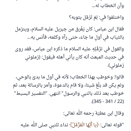
وأن الخطاب له...
واختلفوا في: لِمَ تَزمَّل بثوبه؟
فقال ابن عباس: كان يَفْرق من جبريل عليه السلام، ويتزمل
بالثياب في أولِ ما جاء، حتى رآه وكلمه، فأنس به...
والقول في تزَمُّلِهِ عليه السلام ما ذكره ابن عباس، فقد روى
في حديث المبعث أنه كان يأتي أهله فيقول: (زملوني
زملوني).
قالوا: وخوطب بهذا الخطاب؛ لأنه في أول ما بدئ بالوحي،
ولم يكن قد بلّغ شيئا، ولا قام بالدعوة، وأمر بالرسالة بعد، ثم
خوطب بعد ذلك بالنبي والرسول" انتهى. "التفسير البسيط"
(22 / 341 - 345).
وقال ابن عطيّة رحمه الله تعالى:
"قوله تعالى:
يا أَيُّهَا الْمُزَّمِّلُ
نداء للنبي صلى الله عليه