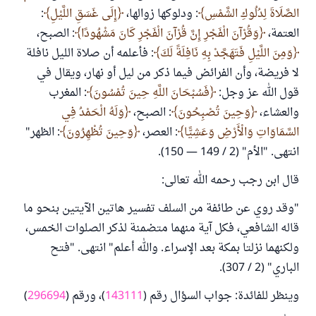
الصَّلَاةَ لِدُلُوكِ الشَّمْسِ
: ودلوكها زوالها،
إِلَى غَسَقِ اللَّيْلِ
:
العتمة،
وَقُرْآنَ الْفَجْرِ إِنَّ قُرْآنَ الْفَجْرِ كَانَ مَشْهُودًا
: الصبح،
وَمِنَ اللَّيْلِ فَتَهَجَّدْ بِهِ نَافِلَةً لَكَ
: فأعلمه أن صلاة الليل نافلة
لا فريضة، وأن الفرائض فيما ذكر من ليل أو نهار، ويقال في
قول الله عز وجل:
فَسُبْحَانَ اللَّهِ حِينَ تُمْسُونَ
: المغرب
والعشاء،
وَحِينَ تُصْبِحُونَ
: الصبح،
وَلَهُ الْحَمْدُ فِي
السَّمَاوَاتِ وَالْأَرْضِ وَعَشِيًّا
: العصر،
وَحِينَ تُظْهِرُونَ
: الظهر"
انتهى. "الأم" (2 / 149 — 150).
قال ابن رجب رحمه الله تعالى:
"وقد روي عن طائفة من السلف تفسير هاتين الآيتين بنحو ما
قاله الشافعي، فكل آية منهما متضمنة لذكر الصلوات الخمس،
ولكنهما نزلتا بمكة بعد الإسراء. والله أعلم" انتهى. "فتح
الباري" (2 / 307).
وينظر للفائدة: جواب السؤال رقم (
143111
)، ورقم (
296694
)