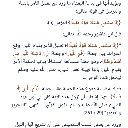
ويؤيد أنها في بداية البعثة، ما ورد من تعليل الأمر بالقيام
والترتيل في قوله تعالى:
إِنَّا سَنُلْقِي عَلَيْكَ قَوْلًا ثَقِيلًا
المزمل (5).
قال ابن عاشور رحمه الله تعالى:
"
إِنَّا سَنُلْقِي عَلَيْكَ قَوْلًا ثَقِيلًا
؛ تعليل للأمر بقيام الليل، وقع
اعتراضا بين جملة:
قُمِ اللَّيْلَ
وجملة:
إِنَّ نَاشِئَةَ اللَّيْلِ هِيَ
أَشَدُّ وَطْئًا
، وهو جملة مستأنفة استئنافا بيانيا لحكمة الأمر
بقيام الليل: بأنها تهيئة نفس النبيء صلى الله عليه وسلم
ليحمل شدة الوحي...
فتلك مناسبة وقوع هذه الجملة عقب جملة:
قُمِ اللَّيْلَ إِلَّا
قَلِيلًا
؛ فهذا إشعار بأن نزول هذه الآية كان في أول عهد
النبيء صلى الله عليه وسلم بنزول القرآن..." انتهى. "التحرير
والتنوير" (29 / 261).
وورد عن بعض السلف التنصيص على أن تشريع قيام الليل