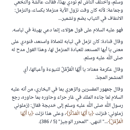
وسلم، واختلف الناسُ لم نودي بهذا، فقالت عائشة والنخعي
وجماعة: لأنه كان وقت نزول الآية متزملا بكساء، والتزمل:
الالتفاف في الثياب بضم وتشمير...
فهو عليه السلام على قول هؤلاء، إنما دعي بهيئة في لباسه.
وقال قتادة: كان تزمل في ثيابه للصلاة واستعد، فنودي على
معنى يا أيها المستعد للعبادة المتزمل لها، وهذا القول مدح له
صلى الله عليه وسلم.
وقال عكرمة معناه: يا أَيُّهَا الْمُزَّمِّلُ للنبوءة وأعبائها، أي
المتشمر المجدّ.
وقال جمهور المفسرين والزهري بما في البخاري، من أنه عليه
السلام لما جاءه الملك في غار حراء وحاوره بما حاوره، رجع
رسول الله صلى الله عليه وسلم إلى خديجة فقال: (زملوني
زملوني: فنزلت
يا أَيُّهَا الْمُدَّثِّرُ
، وعلى هذا نزلت
يا أَيُّهَا
الْمُزَّمِّلُ
..." انتهى. "المحرر الوجيز" (5 / 386).