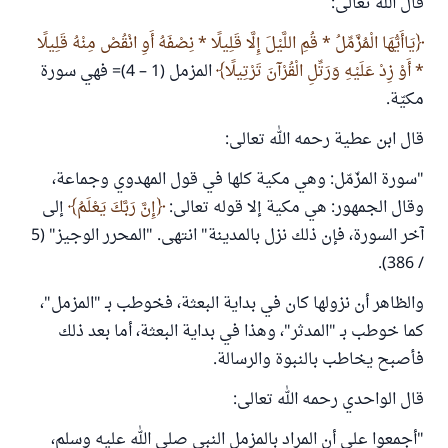
قال الله تعالى:
يَاأَيُّهَا الْمُزَّمِّلُ * قُمِ اللَّيْلَ إِلَّا قَلِيلًا * نِصْفَهُ أَوِ انْقُصْ مِنْهُ قَلِيلًا
* أَوْ زِدْ عَلَيْهِ وَرَتِّلِ الْقُرْآنَ تَرْتِيلًا
المزمل (1 – 4)= فهي سورة
مكيّة.
قال ابن عطية رحمه الله تعالى:
"سورة المزّمّل: وهي مكية كلها في قول المهدوي وجماعة،
وقال الجمهور: هي مكية إلا قوله تعالى:
إِنَّ رَبَّكَ يَعْلَمُ
إلى
آخر السورة، فإن ذلك نزل بالمدينة" انتهى. "المحرر الوجيز" (5
/ 386).
والظاهر أن نزولها كان في بداية البعثة، فخوطب بـ "المزمل"،
كما خوطب بـ "المدثر"، وهذا في بداية البعثة، أما بعد ذلك
فأصبح يخاطب بالنبوة والرسالة.
قال الواحدي رحمه الله تعالى:
"أجمعوا على أن المراد بالمزمل النبي صلى الله عليه وسلم،