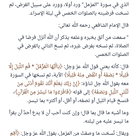
الذي في سورة "المزمل" ورد أولا، وورد على سبيل الفرض، ثم
نسخت فرضيته بالصلوات الخمس في ليلة الإسراء.
قال الإمام الشافعي رحمه الله تعالى:
" سمعت من أثق بخبره وعلمه يذكر أن الله أنزل فرضا في
الصلاة، ‌ثم ‌نسخه ‌بفرض ‌غيره، ثم نسخ الثاني بالفرض في
الصلوات الخمس.
قال: كأنه يعني قول الله عز وجل:
يَاأَيُّهَا الْمُزَّمِّلُ * قُمِ اللَّيْلَ إِلَّا
قَلِيلًا * نِصْفَهُ أَوِ انْقُصْ مِنْهُ قَلِيلًا
الآية، ثم نسخها في السورة
معه بقول الله جل ثناؤه:
إِنَّ رَبَّكَ يَعْلَمُ أَنَّكَ تَقُومُ أَدْنَى مِنْ
ثُلُثَيِ اللَّيْلِ وَنِصْفَهُ
إلى قوله
فَاقْرَءُوا مَا تَيَسَّرَ مِنَ الْقُرْآنِ
،
فنسخ قيام الليل أو نصفه، أو أقل، أو أكثر= بما تيسر.
وما أشبه ما قال بما قال؛ وإن كنت أحب أن لا يدع أحدٌ أن يقرأ
ما تيسر عليه من ليلته.
ويقال: نُسخت ما وصفتُ من المزمل، بقول الله عز وجل:
أَقِمِ