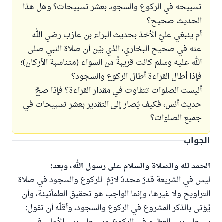
تسبيحه في الركوع والسجود بعشر تسبيحات؟ وهل هذا
الحديث صحيح؟
أم ينبغي عليَّ الأخذ بحديث البراء بن عازب رضي الله
عنه في صحيح البخاري، الذي بيَّن أن صلاة النبي صلى
الله عليه وسلم كانت قريبةً من السواء (متناسبة الأركان)؛
فإذا أطال القراءة أطال الركوع والسجود؟
أليست الصلوات تتفاوت في مقدار القراءة؟ فإذا صحَّ
حديث أنس، فكيف يُصار إلى التقدير بعشر تسبيحات في
جميع الصلوات؟
الجواب
الحمد لله والصلاة والسلام على رسول الله، وبعد:
ليس في الشريعة قدرٌ محددٌ لازمٌ للركوع والسجود في صلاة
التراويح ولا غيرها، وإنما الواجب هو تحقيق الطمأنينة، وأن
يُؤتى بالذكر المشروع في الركوع والسجود، وأقلّه أن تقول: