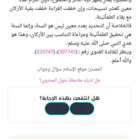
والسجود بقدرٍ يظهر فيه الذكر والخشوع، دون التزام عدد
معين كعشر تسبيحات، وإن خففت القراءة خففت بقية الأركان
مع بقاء الطمأنينة.
فالخلاصة أن التحديد بعدد معين ليس هو السنة، وإنما السنة
هي تحقيق الطمأنينة ومراعاة التناسب بين الأركان، وهذا هو
هدي النبي صلى الله عليه وسلم .
وينظر للفائدة الفتوى رقم : (
307741
)، (
229747
).
والله أعلم.
المصدر
:
موقع الإسلام سؤال وجواب
هل لديك ملاحظة حول المحتوى؟
هل انتفعت بهذه الإجابة؟
نعم
لا