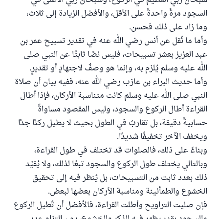
سبحان ربي العظيم في الركوع، وسبحان ربي الأعلى في
السجود مرةً واحدةً على الأقل، والأفضل الزيادة إلى ثلاث،
وما زاد على ذلك فحسن.
وأما ما نُقل عن أنس رضي الله عنه في تقدير تسبيح عمر بن
عبد العزيز بعشر تسبيحات، فليس نصًا ثابتًا عن النبي صلى
الله عليه وسلم يُلزم به، وإنما هو وصفٌ لاجتهادٍ أو تقديرٍ.
وأما حديث البراء بن عازب رضي الله عنه، ففيه بيان أن صلاة
النبي صلى الله عليه وسلم كانت متناسبة الأركان، فإذا أطال
القراءة أطال الركوع والسجود، وليس المقصود مساواةً
حسابيةً دقيقة، بل تقاربٌ في الطول بحيث لا يطيل ركنًا جدًا
ويخفف الآخر تخفيفًا شديدًا.
وبناءً على ذلك، فالصلوات قد تختلف في طول القراءة،
وبالتالي يختلف طول الركوع والسجود تبعًا لذلك، ولا يُقيَّد
ذلك بعدد ثابت من التسبيحات، بل يُنظر فيه إلى تحقيق
الخشوع والطمأنينة ومناسبة الأركان بعضها لبعض.
فإن صليت التراويح وأطلت القراءة، فالأفضل أن تُطيل الركوع