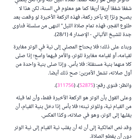
"فالوتر ليس هو ركعة فقط؛ صلاة الليل كله وتر، لكن يصلي
شفعًا شفعًا أربعًا أربعًا كما هو معلوم في السنة، لكن هذا لا
يصبح وترًا إلا بآخر ركعة، فهذه الركعة الأخيرة لو وقعت بعد
طلوع الفجر، فهذه تمام صلاة الليل" انتهى من سلسلة فتاوى
جدة للشيخ الألباني - الإصدار 4 (28/1).
وبناء على ذلك؛ فلا يحتاج المصلي إلى نية في الوتر مغايرة
لقيامه، أو لقيامه مغايرة للوتر، والأمر فيهما واسع؛ إذا صلى
كلا منهما بنية مستقلة: فلا بأس. وإذا صلى بنية واحدة من
أول صلاته، تشمل الأمرين: صح ذلك أيضا.
وانظر: فتوى رقم: (
52875
)، (
311756
).
وعلى القول بأن الوتر هو الركعة الأخيرة فقط، وأن لما قبله
من القيام نية، وللوتر نيته؛ فلا بأس إذا دخل بنية القيام، أن
يقلبها إلى الوتر، وهو في صلاته، وكذا العكس.
وقد نص المالكية إلى أن له أن يقلب نية القيام إلى نية الوتر
دون أن يقطع الصلاة.