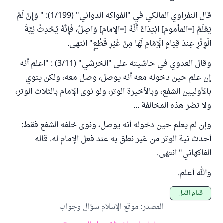
قال النفراوي المالكي في "الفواكه الدواني" (1/199): " وَإِنْ لَمْ
يَعْلَمْ [=المأموم] ابْتِدَاءً أَنَّهُ [=الإمام] وَاصِلٌ، فَإِنَّهُ يُحْدِثُ نِيَّةَ
الْوِتْرِ عِنْدَ قِيَامِ الْإِمَامِ لَهَا مِنْ غَيْرِ قَطْعٍ" انتهى.
وقال العدوي في حاشيته على "الخرشي" (3/11) : "اعلم أنه
إن علم حين دخوله معه أنه يوصل، وصل معه، ولكن ينوي
بالأوليين الشفع، وبالأخيرة الوتر، ولو نوى الإمام بالثلاث الوتر،
ولا تضر هذه المخالفة ...
وإن لم يعلم حين دخوله أنه يوصل، ونوى خلفه الشفع فقط:
أحدث نية الوتر من غير نطق به عند فعل الإمام له. قاله
الفاكهاني" انتهى.
والله أعلم.
قيام الليل
المصدر
:
موقع الإسلام سؤال وجواب