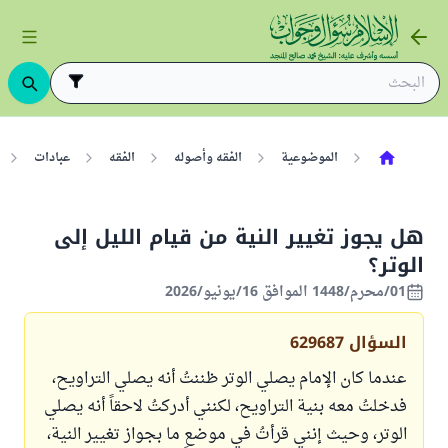
الموضوعية
الفقه وأصوله
الفقه
عبادات
هل يجوز تغيير النية من قيام الليل إلى
الوتر؟
01/محرم/1448 الموافق 16/يونيو/2026
السؤال
629687
عندما كان الإمام يصلي الوتر ظننتُ أنه يصلي التراويح،
فدخلتُ معه بنية التراويح، لكنني أدركتُ لاحقاً أنه يصلي
الوتر، وحيث إنني قرأتُ في موضعٍ ما بجواز تغيير النية،