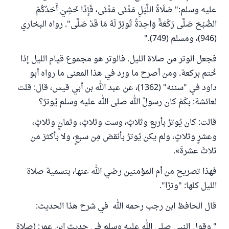
عليه وسلم:" صَلَاةُ اللَّيْلِ مَثْنَى مَثْنَى، فَإِذَا خَشِيَ أَحَدُكُمْ
الصُّبْحَ صَلَّى رَكْعَةً وَاحِدَةً تُوتِرُ لَهُ مَا قَدْ صَلَّى". رواه البخاري
(946)، ومسلم (749)."
فجعل الوتر من صلاة الليل. فالوتر هو مجموع قيام الليل إذا
خُتم بركعة. ومن أصرح ما ورد في هذا المعنى ما رواه أبو
داود في "سننه" (1362)، عن عبد الله بن أبي قيس، قال: قلت
لعائشة: بكَمْ كان رسولُ الله صلى الله عليه وسلم يُوترُ؟
قالت: كان يُوترُ بأربع وثلاثٍ، وست وثلاثٍ، وثمانٍ وثلاثٍ،
وعشرٍ وثلاثٍ، ولم يكن ‌يُوترُ ‌بأنقصَ مِن سبعٍ، ولا بأكثرَ من
ثلاثَ عشرةَ».
فهذا تصريح من أم المؤمنين رضي الله عنها، بتسمية صلاة
الليل كلها: "وترًا".
قال الحافظ ابن رجب رحمه الله في شرح هذا الحديث:
" وقول النبي صلى الله عليه وسلم في حديث ابن عمر: (صلاة