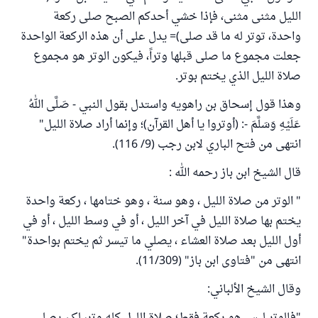
الليل مثنى مثنى، فإذا خشي أحدكم الصبح صلى ركعة
واحدة، توتر له ما قد صلى)= يدل على أن هذه الركعة الواحدة
جعلت مجموع ما صلى قبلها وتراً، فيكون الوتر هو مجموع
صلاة الليل الذي يختم بوتر.
وهذا قول إسحاق بن راهويه واستدل بقول النبي - صَلَّى اللهُ
عَلَيْهِ وَسَلَّمَ -: (أوتروا يا أهل القرآن)؛ وإنما أراد صلاة الليل"
انتهى من فتح الباري لابن رجب (9/ 116).
قال الشيخ ابن باز رحمه الله :
" الوتر من صلاة الليل ، وهو سنة ، وهو ختامها ، ركعة واحدة
يختم بها صلاة الليل في آخر الليل ، أو في وسط الليل ، أو في
أول الليل بعد صلاة العشاء ، يصلي ما تيسر ثم يختم بواحدة"
انتهى من "فتاوى ابن باز" (11/309).
وقال الشيخ الألباني: