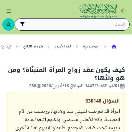
الموضوعية
فقه الأسرة
شروط النكاح
كيف يكون
كيف يكون عقد زواج المرأة المتبنَّاة؟ ومن
هو وليُّها؟
01/ذو القعدة/1447 الموافق 18/أبريل/2026
288
السؤال
630148
امرأة قد تعرضت للتبني منذ ولادتها، ورضعت من الأم
المتبنية، وكلا الأهلين مسلمين، ولكنهم اتبعوا عادة
قديمة تحت ضغط المجتمع، فأعطوا ابنتهم لعائلة أخرى