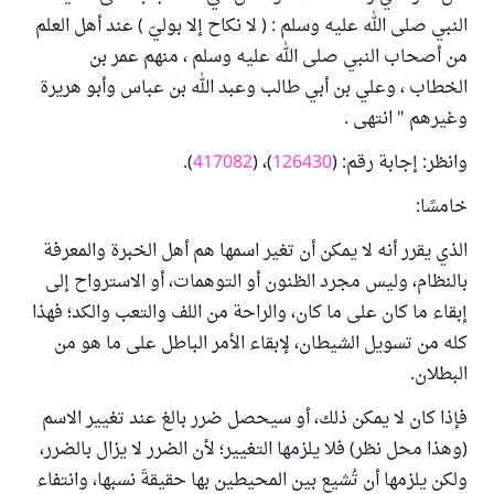
النبي صلى الله عليه وسلم : ( لا نكاح إلا بوليّ ) عند أهل العلم
من أصحاب النبي صلى الله عليه وسلم ، منهم عمر بن
الخطاب ، وعلي بن أبي طالب وعبد الله بن عباس وأبو هريرة
وغيرهم " انتهى .
وانظر: إجابة رقم: (
126430
)، (
417082
).
خامسًا:
الذي يقرر أنه لا يمكن أن تغير اسمها هم أهل الخبرة والمعرفة
بالنظام، وليس مجرد الظنون أو التوهمات، أو الاسترواح إلى
إبقاء ما كان على ما كان، والراحة من اللف والتعب والكد؛ فهذا
كله من تسويل الشيطان، لإبقاء الأمر الباطل على ما هو من
البطلان.
فإذا كان لا يمكن ذلك، أو سيحصل ضرر بالغ عند تغيير الاسم
(وهذا محل نظر) فلا يلزمها التغيير؛ لأن الضرر لا يزال بالضرر،
ولكن يلزمها أن تُشيع بين المحيطين بها حقيقةَ نسبها، وانتفاء