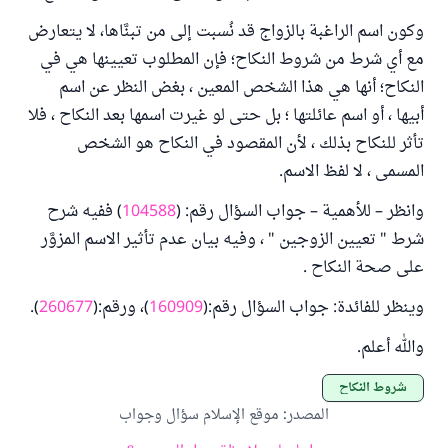
وكون اسم الراغبة بالزواج قد نُسبت إلى من تبنَّاها، لا يتعارض
مع أي شرط من شروط النكاح؛ فإن المطلوب تعيينها هي في
النكاح؛ أنها هي هذا الشخص المعين ، بغض النظر عن اسم
أبيها ، أو اسم عائلتها ؛ بل حتى لو غيرت اسمها بعد النكاح ، فلا
تأثر للنكاح بذلك ، لأن المقصود في النكاح هو الشخص
المسمى ، لا لفظ الاسم.
وانظر – للأهمية – جواب السؤال رقم: (
104588
) ففيه شرح
شرط " تعيين الزوجين " ، وفيه بيان عدم تأثير الاسم المزوَّر
على صحة النكاح .
وينظر للفائدة: جواب السؤال رقم:(
160909
)، ورقم:(
260677
).
والله أعلم.
شروط النكاح
المصدر
:
موقع الإسلام سؤال وجواب