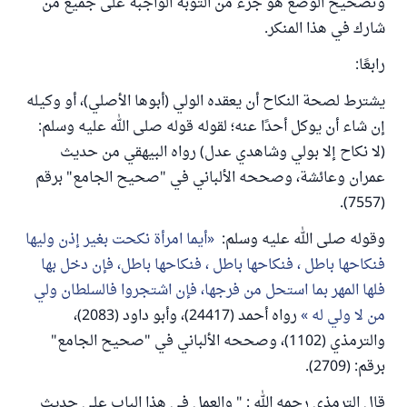
وتصحيح الوضع هو جزء من التوبة الواجبة على جميع من
شارك في هذا المنكر.
رابعًا:
يشترط لصحة النكاح أن يعقده الولي (أبوها الأصلي)، أو وكيله
إن شاء أن يوكل أحدًا عنه؛ لقوله قوله صلى الله عليه وسلم:
(لا نكاح إلا بولي وشاهدي عدل) رواه البيهقي من حديث
عمران وعائشة، وصححه الألباني في "صحيح الجامع" برقم
(7557).
وقوله صلى الله عليه وسلم:
أيما امرأة نكحت بغير إذن وليها
فنكاحها باطل ، فنكاحها باطل ، فنكاحها باطل، فإن دخل بها
فلها المهر بما استحل من فرجها، فإن اشتجروا فالسلطان ولي
من لا ولي له
رواه أحمد (24417)، وأبو داود (2083)،
والترمذي (1102)، وصححه الألباني في "صحيح الجامع"
برقم: (2709).
قال الترمذي رحمه الله : " والعمل في هذا الباب على حديث