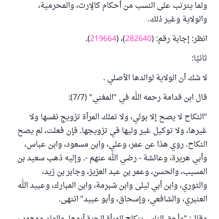
ولما يترتب على النسب من أحكام كالإرث، والمحرمية،
والولاية وغير ذلك.
انظر: إجابة رقم: (
282640
)، (
219664
).
ثانيًا:
لا شك أن الولاية لوالدها الأصلي .
قال ابن قدامة رحمه الله في "المغني" (7/7):
"النكاح لا يصح إلا بولي، ولا تملك المرأة تزويج نفسها ولا
غيرها، ولا توكيل غير وليها في تزويجها. فإن فعلت، لم يصح
النكاح. روي هذا عن عمر، وعلي، وابن مسعود، وابن عباس،
وأبي هريرة، وعائشة - رضي الله عنهم -. وإليه ذهب سعيد بن
المسيب، والحسن، وعمر بن عبد العزيز، وجابر بن زيد،
والثوري، وابن أبي ليلى وابن شبرمة، وابن المبارك، وعبيد الله
العنبري، والشافعي، وإسحاق، وأبو عبيد" انتهى.