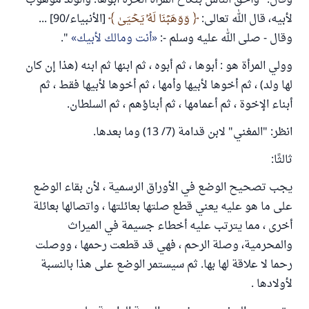
وقال: "وأحق الناس بنكاح المرأة الحرة أبوها. والولد موهوب
لأبيه، قال الله تعالى:
وَوَهَبۡنَا لَهُۥ يَحۡيَىٰ
[الأنبياء/90] ...
وقال - صلى الله عليه وسلم -:
أنت ومالك لأبيك
".
وولي المرأة هو : أبوها ، ثم أبوه ، ثم ابنها ثم ابنه (هذا إن كان
لها ولد) ، ثم أخوها لأبيها وأمها ، ثم أخوها لأبيها فقط ، ثم
أبناء الإخوة ، ثم أعمامها ، ثم أبناؤهم ، ثم السلطان.
انظر: "المغني" لابن قدامة (7/ 13) وما بعدها.
ثالثًا:
يجب تصحيح الوضع في الأوراق الرسمية ، لأن بقاء الوضع
على ما هو عليه يعني قطع صلتها بعائلتها ، واتصالها بعائلة
أخرى ، مما يترتب عليه أخطاء جسيمة في الميراث
والمحرمية، وصلة الرحم ، فهي قد قطعت رحمها ، ووصلت
رحما لا علاقة لها بها. ثم سيستمر الوضع على هذا بالنسبة
لأولادها .