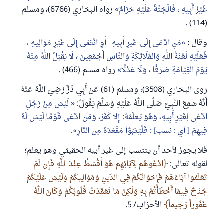
غَيْرُ أَبِيهِ ، فَالْجَنَّةُ عَلَيْهِ حَرَامٌ
رواه البخاري (6766)، ومسلم
(114) .
وقال :
مَنِ ادَّعَى إِلَى غَيْرِ أَبِيهِ ، أَوِ انْتَمَى إِلَى غَيْرِ مَوَالِيهِ ،
فَعَلَيْهِ لَعْنَةُ اللهِ وَالْمَلَائِكَةِ وَالنَّاسِ أَجْمَعِينَ ، لَا يَقْبَلُ اللهُ مِنْهُ
يَوْمَ الْقِيَامَةِ صَرْفًا ، وَلَا عَدْلًا
رواه مسلم (466) .
روى البخاري (3508)، ومسلم (61) عَنْ أَبِي ذَرٍّ رَضِيَ اللَّهُ عَنْهُ
أَنَّهُ سَمِعَ النَّبِيَّ صَلَّى اللَّهُ عَلَيْهِ وَسَلَّمَ يَقُولُ:
لَيْسَ مِنْ رَجُلٍ
ادَّعَى لِغَيْرِ أَبِيهِ، وَهُوَ يَعْلَمُهُ: إِلا كَفَرَ، وَمَنْ ادَّعَى قَوْمًا لَيْسَ لَهُ
فِيهِمْ [ أي : نسب] : فَلْيَتَبَوَّأْ مَقْعَدَهُ مِنْ النَّارِ
.
فلا يجوز لأحد أن ينتسب إلى غير أبيه الحقيقي وهو يعلم؛
لقوله تعالى:
ادْعُوهُمْ لِآبَائِهِمْ هُوَ أَقْسَطُ عِنْدَ اللَّهِ فَإِنْ لَمْ
تَعْلَمُوا آبَاءَهُمْ فَإِخْوَانُكُمْ فِي الدِّينِ وَمَوَالِيكُمْ وَلَيْسَ عَلَيْكُمْ
جُنَاحٌ فِيمَا أَخْطَأْتُمْ بِهِ وَلَكِنْ مَا تَعَمَّدَتْ قُلُوبُكُمْ وَكَانَ اللَّهُ
غَفُوراً رَحِيماً
الأحزاب/ 5.