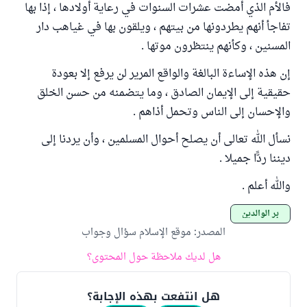
فالأم الذي أمضت عشرات السنوات في رعاية أولادها ، إذا بها
تفاجأ أنهم يطردونها من بيتهم ، ويلقون بها في غياهب دار
المسنين ، وكأنهم ينتظرون موتها .
إن هذه الإساءة البالغة والواقع المرير لن يرفع إلا بعودة
حقيقية إلى الإيمان الصادق ، وما يتضمنه من حسن الخلق
والإحسان إلى الناس وتحمل أذاهم .
نسأل الله تعالى أن يصلح أحوال المسلمين ، وأن يردنا إلى
ديننا ردًّا جميلا .
والله أعلم .
بر الوالدين
المصدر
:
موقع الإسلام سؤال وجواب
هل لديك ملاحظة حول المحتوى؟
هل انتفعت بهذه الإجابة؟