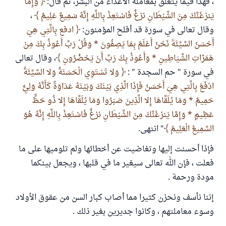
، فهذا فيما يتعلق بمعاملة الأعداء من البشر، ثم قال:
وَإِمَّا
يَنزغَنَّكَ مِنَ الشَّيْطَانِ نزغٌ فَاسْتَعِذْ بِاللَّهِ إِنَّهُ سَمِيعٌ عَلِيمٌ
،
وقال تعالى في سورة قد أفلح المؤمنون:
ادفع بِالَّتِي هِيَ
أَحْسَنُ السَّيِّئَةَ نَحْنُ أَعْلَمُ بِمَا يَصِفُونَ * وَقُلْ رَبِّ أَعُوذُ بِكَ مِنْ
هَمَزَاتِ الشَّيَاطِينِ * وَأَعُوذُ بِكَ رَبِّ أَنْ يَحْضُرُونِ
، وقال تعالى
في سورة " حم السجدة " :
وَلا تَسْتَوِي الْحَسَنَةُ وَلا السَّيِّئَةُ
ادْفَعْ بِالَّتِي هِيَ أَحْسَنُ فَإِذَا الَّذِي بَيْنَكَ وَبَيْنَهُ عَدَاوَةٌ كَأَنَّهُ وَلِيٌّ
حَمِيمٌ * وَمَا يُلَقَّاهَا إِلا الَّذِينَ صَبَرُوا وَمَا يُلَقَّاهَا إِلا ذُو حَظٍّ
عَظِيمٍ * وَإِمَّا يَنزغَنَّكَ مِنَ الشَّيْطَانِ نزغٌ فَاسْتَعِذْ بِاللَّهِ إِنَّهُ هُوَ
السَّمِيعُ الْعَلِيمُ
" انتهى.
فإذا أحسنت إليها وتغاضيت عن أخطائها ولم تلوميها على ما
فعلت ، فإن الله تعالى سيغير ما في قلبها ، ويجعل بينكما
مودة ورحمة .
إننا نأسف ونحزن كثيرا مما أصاب كبار السن من عقوق الأولاد
وسوء معاملتهم ، وكانوا جديرين بغير ذلك .