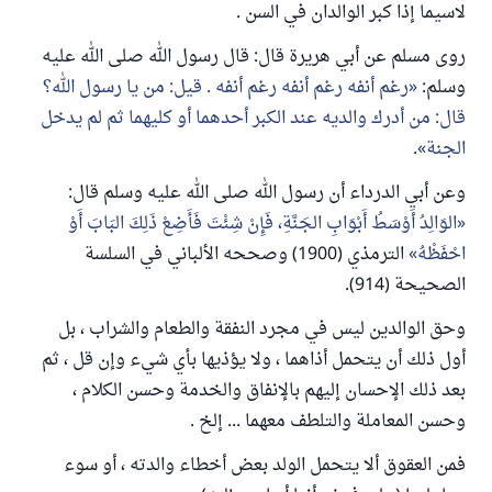
لاسيما إذا كبر الوالدان في السن .
روى مسلم عن أبي هريرة قال: قال رسول الله صلى الله عليه
وسلم:
رغم أنفه رغم أنفه رغم أنفه . قيل: من يا رسول الله؟
قال: من أدرك والديه عند الكبر أحدهما أو كليهما ثم لم يدخل
الجنة
.
وعن أبي الدرداء أن رسول الله صلى الله عليه وسلم قال:
الوَالِدُ ‌أَوْسَطُ ‌أَبْوَابِ الجَنَّةِ، فَإِنْ شِئْتَ فَأَضِعْ ذَلِكَ البَابَ أَوْ
احْفَظْهُ
الترمذي (1900) وصححه الألباني في السلسة
الصحيحة (914).
وحق الوالدين ليس في مجرد النفقة والطعام والشراب ، بل
أول ذلك أن يتحمل أذاهما ، ولا يؤذيها بأي شيء وإن قل ، ثم
بعد ذلك الإحسان إليهم بالإنفاق والخدمة وحسن الكلام ،
وحسن المعاملة والتلطف معهما ... إلخ .
فمن العقوق ألا يتحمل الولد بعض أخطاء والدته ، أو سوء