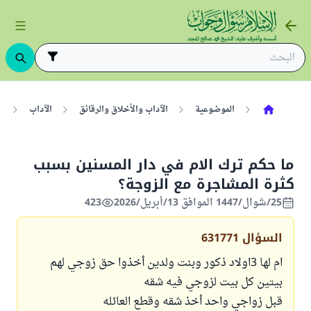
الموضوعية
الآداب والأخلاق والرقائق
الآداب
ب
ما حكم ترك الام في دار المسنين بسبب
كثرة المشاجرة مع الزوجة؟
25/شوال/1447 الموافق 13/أبريل/2026
423
السؤال
631771
ام لها 3اولاد ذكور وبنت ولدين أخذوا حق زوجي لهم
بيتين كل بيت لزوجي فيه شقه
قبل زواجي واحد أخذ شقه وقطع العائله