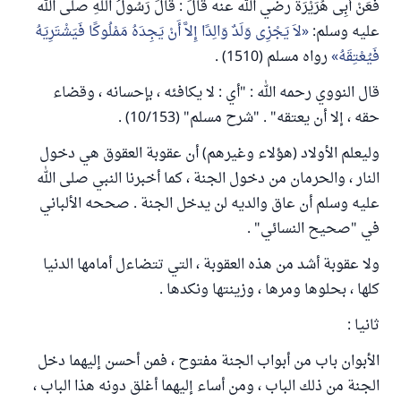
فعَنْ أَبِى هُرَيْرَةَ رضي الله عنه قَالَ : قَالَ رَسُولُ اللَّهِ صلى الله
عليه وسلم:
لاَ يَجْزِى وَلَدٌ وَالِدًا إِلاَّ أَنْ يَجِدَهُ مَمْلُوكًا فَيَشْتَرِيَهُ
فَيُعْتِقَهُ
رواه مسلم (1510) .
قال النووي رحمه الله : "أي : لا يكافئه ، بإحسانه ، وقضاء
حقه ، إلا أن يعتقه" . "شرح مسلم" (10/153) .
وليعلم الأولاد (هؤلاء وغيرهم) أن عقوبة العقوق هي دخول
النار ، والحرمان من دخول الجنة ، كما أخبرنا النبي صلى الله
عليه وسلم أن عاق والديه لن يدخل الجنة . صححه الألباني
في "صحيح النسائي" .
ولا عقوبة أشد من هذه العقوبة ، التي تتضاءل أمامها الدنيا
كلها ، بحلوها ومرها ، وزينتها ونكدها .
ثانيا :
الأبوان باب من أبواب الجنة مفتوح ، فمن أحسن إليهما دخل
الجنة من ذلك الباب ، ومن أساء إليهما أغلق دونه هذا الباب ،