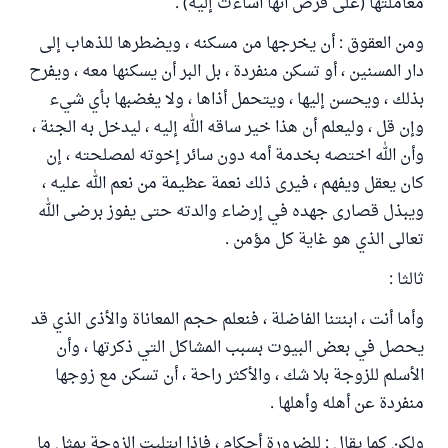
معاملتها (على فرض أنها أساءت إليه) .
ومن العقوق : أن يخرجها من مسكنه ، ويضطرها للذهاب إلى
دار المسنين ، أو تسكن منفردة ، بل البر أن يسكنها معه ، ويفرح
بذلك ، ويحسن إليها ، ويتحمل أذاها ، ولا يغضبها بأي شيء
وإن قل ، وليعلم أن هذا خير ساقه الله إليه ، ليدخل به الجنة ،
وأن الله اختصه بخدمة أمه دون سائر إخوته لمصلحته ، إن
كان يعقل ويفهم ، فيرى ذلك نعمة عظيمة من نعم الله عليه ،
ويبذل قصارى جهده في إرضاء والدته حتى يفوز برضى الله
تعالى الذي هو غاية كل مؤمن .
ثالثا :
وأما أنت ، ابنتنا الفاضلة ، فنعلم حجم المعاناة والأذى الذي قد
يحصل في بعض البيوت بسبب المشاكل التي ذكرتها ، وأن
الأسلم للزوجة بلا شك ، والأكثر راحة ، أن تسكن مع زوجها
منفردة عن أهله وأهلها .
ولكن كما يقال : للضرورة أحكام ، فإذا ابتليت الزوجة بمثل ما