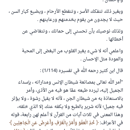
والإحسان .
وبغير ذلك تتفكك الأسر ، وتتقطع الأرحام ، ويضيع كبار السن ،
حيث لا يجدون من يقوم بخدمتهم ورعايتهم .
ولذلك نوصيك بأن تحسني إلى حماتك ، وتتغاضي عن
أخطائها .
واعلمي أنه لا شيء يغير القلوب من البغض إلى المحبة
والمودة مثل الإحسان .
قال ابن كثير رحمه الله في تفسيره (1/114) :
"أمر الله تعالى بمصانعة شيطان الإنس ومداراته ، بإسداء
الجميل إليه، ليرده طبعه عمَّا هو فيه من الأذى، وأمر
بالاستعاذة به من شيطان الجن ، لأنه لا يقبل رشوة ، ولا يؤثر
فيه جميل؛ لأنه شرير بالطبع ولا يكفه عنك إلا الذي خلقه،
وهذا المعنى في ثلاث آيات من القرآن لا أعلم لهن رابعة، قوله
في الأعراف:
خُذِ الْعَفْوَ وَأْمُرْ بِالْعُرْفِ وَأَعْرِضْ عَنِ الْجَاهِلِين