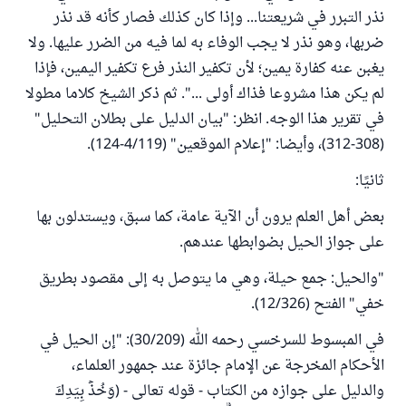
نذر التبرر في شريعتنا... وإذا كان كذلك فصار كأنه قد نذر
ضربها، وهو نذر لا يجب الوفاء به لما فيه من الضرر عليها. ولا
يغبن عنه كفارة يمين؛ لأن تكفير النذر فرع تكفير اليمين، فإذا
لم يكن هذا مشروعا فذاك أولى ...". ثم ذكر الشيخ كلاما مطولا
في تقرير هذا الوجه. انظر: "بيان الدليل على بطلان التحليل"
(308-312)، وأيضا: "إعلام الموقعين" (4/119-124).
ثانيًا:
بعض أهل العلم يرون أن الآية عامة، كما سبق، ويستدلون بها
على جواز الحيل بضوابطها عندهم.
"والحيل: جمع حيلة، وهي ما يتوصل به إلى مقصود بطريق
خفي" الفتح (12/326).
في المبسوط للسرخسي رحمه الله (30/209): "إن الحيل في
الأحكام المخرجة عن الإمام جائزة عند جمهور العلماء،
والدليل على جوازه من الكتاب - قوله تعالى - (وَخُذۡ بِيَدِكَ