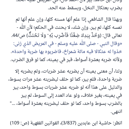
وقال ابن حامد: يبر لأن أحمد قال، في المريض عليه الحد:
يضرب بعثكال النخل، ويسقط عنه الحد.
وبهذا قال الشافعي إذا علم أنها مسته كلها، وإن علم أنها لم
تمسه كلها، لم يبر. وإن شك، لا يحنث في الحكم؛ لأن الله -
تعالى قال: (وَخُذۡ بِيَدِكَ ضِغۡثٗا فَٱضۡرِب بِّهِۦ وَلَا تَحۡنَثۡۗ) ص/44.
وقال النبي - صلى الله عليه وسلم - في المريض الذي زنى:
خذوا له عثكالا فيه مائة شمراخ، فاضربوه بها ضربة واحدة
.
ولأنه ضربه بعشرة أسواط، فبر في يمينه، كما لو فرق الضرب.
ولنا، أن معنى يمينه أن يضربه عشر ضربات، ولم يضربه إلا
ضربة واحدة، فلم يبر، كما لو حلف ليضربنه عشر مرات بسوط،
والدليل على هذا أنه لو ضربه عشر ضربات بسوط واحد، يبر
في يمينه، بغير خلاف، ولو عاد العدد إلى السوط، لم يبر
بالضرب بسوط واحد، كما لو حلف ليضربنه بعشرة أسواط، ..."
انتهى.
انظر: حاشية ابن عابدين (3/837)، القوانين الفقهية (ص: 109)