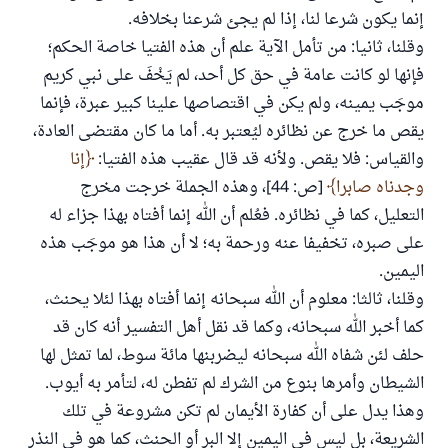
إنما يكون شرعا لنا، إذا لم يجئ شرعنا بخلافه.
وقلنا، ثانيا: من تأمل الآية علم أن هذه الفتيا خاصة الحكم؛
فإنها لو كانت عامة في حق كل أحد، لم يَخْفَ على نبي كريم
موجَب يمينه، ولم يكن في اقتصاصها علينا كبير عبرة، فإنما
يقص ما خرج عن نظائره ليُعتبر به. أما ما كان مقتضى العادة،
والقياس: فلا يقص. ولأنه قد قال عقيب هذه الفتيا:
إنا
وجدناه صابرا
[ص: 44]، وهذه الجملة خرجت مخرج
التعليل، كما في نظائره. فعُلم أن الله إنما أفتاه بهذا جزاء له
على صبره، تخفيفا عنه ورحمة به؛ لا أن هذا هو موجَب هذه
اليمين.
وقلنا، ثالثا: معلوم أن الله سبحانه إنما أفتاه بهذا لئلا يحنث،
كما أخبر الله سبحانه، وكما قد نقل أهل التفسير أنه كان قد
حلف لئن شفاه الله سبحانه ليضربنها مائة سوط، لما تمثل لها
الشيطان وأمرها بنوع من الشرك لم تفطن له، لتأمر به أيوب.
وهذا يدل على أن كفارة الأيمان لم تكن مشروعة في تلك
الشريعة، بل ليس في اليمين إلا البر أو الحنث، كما هو في النذر