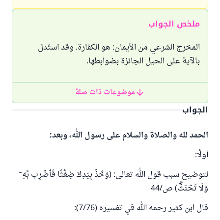
ملخص الجواب
المخرج الشرعي من الأيمان: هو الكفارة. وقد استُدل
بالآية على الحيل الجائزة بضوابطها.
موضوعات ذات صلة
الجواب
الحمد لله والصلاة والسلام على رسول الله، وبعد:
أولًا:
لتوضيح سبب قول الله تعالى: (وَخُذۡ بِيَدِكَ ضِغۡثٗا فَٱضۡرِب بِّهِۦ
وَلَا تَحۡنَثۡۗ) ص/44
قال ابن كثير رحمه الله في تفسيره (7/76):