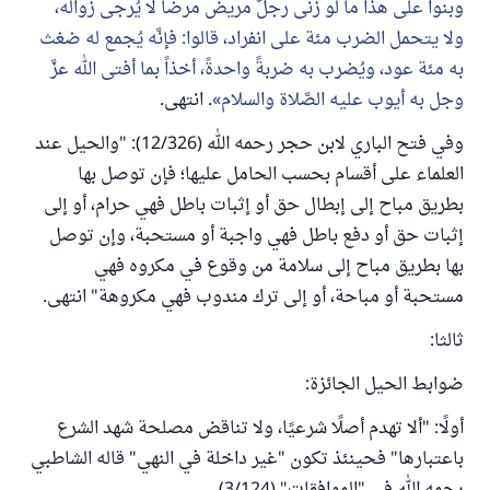
وبنوا على هذا ما لو زنى رجلٌ مريض مرضاً لا يُرجى زواله،
ولا يتحمل الضرب مئة على انفراد، قالوا: فإنَّه يُجمع له ضغث
به مئة عود، ويُضرب به ضربةً واحدةً، أخذاً بما أفتى الله عزَّ
وجل به أيوب عليه الصَّلاة والسلام
. انتهى.
وفي فتح الباري لابن حجر رحمه الله (12/326): "والحيل عند
العلماء على أقسام بحسب الحامل عليها؛ فإن توصل بها
بطريق مباح إلى إبطال حق أو إثبات باطل فهي حرام، أو إلى
إثبات حق أو دفع باطل فهي واجبة أو مستحبة، وإن توصل
بها بطريق مباح إلى سلامة من وقوع في مكروه فهي
مستحبة أو مباحة، أو إلى ترك مندوب فهي مكروهة" انتهى.
ثالثا:
ضوابط الحيل الجائزة:
أولًا: "ألا تهدم أصلًا شرعيًا، ولا تناقض مصلحة شهد الشرع
باعتبارها" فحينئذ تكون "غير داخلة في النهي" قاله الشاطبي