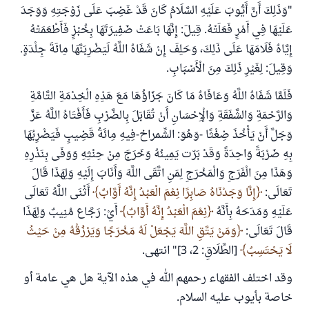
"وَذَلِكَ أَنَّ أَيُّوبَ عَلَيْهِ السَّلَامُ كَانَ قَدْ غَضِبَ عَلَى زَوْجَتِهِ وَوَجَدَ
عَلَيْهَا فِي أَمْرٍ فَعَلَتْهُ. قِيلَ: إِنَّهَا بَاعَتْ ضَفِيرَتَهَا بِخُبْزٍ فَأَطْعَمَتْهُ
إِيَّاهُ فَلَامَهَا عَلَى ذَلِكَ، وَحَلِفَ إِنْ شَفَاهُ اللَّهُ لَيَضْرِبَنَّهَا مِائَةَ جِلْدَةٍ.
وَقِيلَ: لِغَيْرِ ذَلِكَ مِنَ الْأَسْبَابِ.
فَلَمَّا شَفَاهُ اللَّهُ وَعَافَاهُ مَا كَانَ جَزَاؤُهَا مَعَ هَذِهِ الْخِدْمَةِ التَّامَّةِ
وَالرَّحْمَةِ وَالشَّفَقَةِ وَالْإِحْسَانِ أَنْ تُقَابَلَ بِالضَّرْبِ فَأَفْتَاهُ اللَّهُ عَزَّ
وَجَلَّ أَنْ يَأْخُذَ ضِغْثًا -وَهُوَ: الشِّمراخ-فِيهِ مِائَةُ قَضِيبٍ فَيَضْرِبُهَا
بِهِ ضَرْبَةً وَاحِدَةً وَقَدْ بَرّت يَمِينُهُ وَخَرَجَ مِنْ حِنْثِهِ وَوَفَى بِنَذْرِهِ
وَهَذَا مِنَ الْفَرَجِ وَالْمَخْرَجِ لِمَنِ اتَّقَى اللَّهَ وَأَنَابَ إِلَيْهِ وَلِهَذَا قَالَ
تَعَالَى:
إِنَّا وَجَدْنَاهُ صَابِرًا نِعْمَ الْعَبْدُ إِنَّهُ أَوَّابٌ
أَثْنَى اللَّهُ تَعَالَى
عَلَيْهِ وَمَدَحَهُ بِأَنَّهُ
نِعْمَ الْعَبْدُ إِنَّهُ أَوَّابٌ
أَيْ: رَجَّاع مُنِيبٌ وَلِهَذَا
قَالَ تَعَالَى:
وَمَنْ يَتَّقِ اللَّهَ يَجْعَلْ لَهُ مَخْرَجًا وَيَرْزُقْهُ مِنْ حَيْثُ
لَا يَحْتَسِبُ
[الطَّلَاقِ: 2، 3]" انتهى.
وقد اختلف الفقهاء رحمهم الله في هذه الآية هل هي عامة أو
خاصة بأيوب عليه السلام.