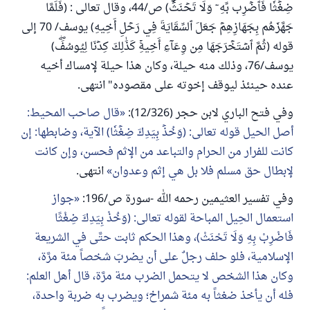
ضِغۡثٗا فَٱضۡرِب بِّهِۦ وَلَا تَحۡنَثۡۗ) ص/44، وقال تعالى : (فَلَمَّا
جَهَّزَهُم بِجَهَازِهِمۡ جَعَلَ ٱلسِّقَايَةَ فِي رَحۡلِ أَخِيهِ) يوسف/ 70 إلى
قوله (ثُمَّ ٱسۡتَخۡرَجَهَا مِن وِعَآءِ أَخِيهِۚ كَذَٰلِكَ كِدۡنَا لِيُوسُفَۖ)
يوسف/76، وذلك منه حيلة، وكان هذا حيلة لإمساك أخيه
عنده حينئذ ليوقف إخوته على مقصوده" انتهى.
وفي فتح الباري لابن حجر (12/326):
قال صاحب المحيط:
أصل الحيل قوله تعالى: (وَخُذۡ بِيَدِكَ ضِغۡثٗا) الآية، وضابطها: إن
كانت للفرار من الحرام والتباعد من الإثم فحسن، وإن كانت
لإبطال حق مسلم فلا بل هي إثم وعدوان
انتهى.
وفي تفسير العثيمين رحمه الله -سورة ص/196:
جواز
استعمال الحِيل المباحة لقوله تعالى: (وَخُذْ بِيَدِكَ ضِغْثًا
فَاضْرِبْ بِهِ وَلَا تَحْنَثْ)، وهذا الحكم ثابت حتَّى في الشريعة
الإسلامية، فلو حلف رجلٌ على أن يضربَ شخصاً مئة مرَّة،
وكان هذا الشخص لا يتحمل الضرب مئة مرَّة، قال أهل العلم:
فله أن يأخذ ضغثاً به مئة شمراخ؛ ويضرب به ضربة واحدة،