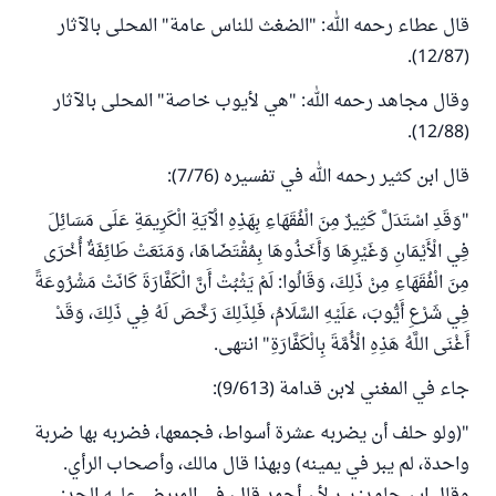
قال عطاء رحمه الله: "الضغث للناس عامة" المحلى بالآثار
(12/87).
وقال مجاهد رحمه الله: "هي لأيوب خاصة" المحلى بالآثار
(12/88).
قال ابن كثير رحمه الله في تفسيره (7/76):
"وَقَدِ اسْتَدَلَّ كَثِيرٌ مِنَ الْفُقَهَاءِ بِهَذِهِ الْآيَةِ الْكَرِيمَةِ عَلَى مَسَائِلَ
فِي الْأَيْمَانِ وَغَيْرِهَا وَأَخَذُوهَا بِمُقْتَضَاهَا، وَمَنَعَتْ طَائِفَةٌ أُخْرَى
مِنَ الْفُقَهَاءِ مِنْ ذَلِكَ، وَقَالُوا: لَمْ يَثْبُتْ أَنَّ الْكَفَّارَةَ كَانَتْ مَشْرُوعَةً
فِي شَرْعِ أَيُّوبَ، عَلَيْهِ السَّلَامُ، فَلِذَلِكَ رَخَّصَ لَهُ فِي ذَلِكَ، وَقَدْ
أَغْنَى اللَّهُ هَذِهِ الْأُمَّةَ بِالْكَفَّارَةِ" انتهى.
جاء في المغني لابن قدامة (9/613):
"(ولو حلف أن يضربه عشرة أسواط، فجمعها، فضربه بها ضربة
واحدة، لم يبر في يمينه) وبهذا قال مالك، وأصحاب الرأي.