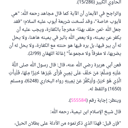
الحاوي الكبير (15/286).
والراجح في الأيمان أن الآية كما قال مجاهد رحمه الله: "هي
لأيوب خاصة"، وقد نُسخت شريعة أيوب عليه السلام؛ "فقد
جعل الله -لمن حلف بهذا- مخرجاً بالكفارة، ويجب عليه أن
يكفر عن يمينه، ولا يعص الله بالبر في يمينه هاهنا، ولا يحل
له أن يبر فيها، بل بره فيها هو حنثه مع الكفارة، ولا يحل له أن
يضربها، لا مفرقاً ولا مجموعاً" إغاثة اللهفان (2/99).
فعن أبي هريرة رضي الله عنه، قال: قال رسول الله صلى اللَّهُ
عَلَيْهِ وَسَلَّمَ: مَنْ ‌حَلَفَ ‌عَلَى ‌يَمِينٍ فَرَأَى غَيْرَهَا خَيْرًا مِنْهَا، فَلْيَأْتِ
الَّذِي هُوَ ‌خَيْرٌ، وَلْيُكَفِّرْ عَنْ يَمِينِهِ رواه البخاري (6248)، ومسلم
(1650) واللفظ له.
وينظر: إجابة رقم (
555584
).
قال شيخ الإسلام ابن تيمية، رحمه الله:
"فإن قيل: فهذا الذي ذكرتموه من الأدلة على بطلان الحيل،