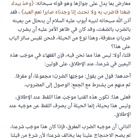
معارض بما يدل على جوازها وهو قوله سبحانه:
وخذ بيدك
ضغثا فاضرب به ولا تحنث إنا وجدناه صابرا نعم العبد
، فقد
أذن الله سبحانه لنبيه أيوب عليه السلام أن يتحلل من يمينه
بالضرب بالضغث، وقد كان في ظاهر الأمر عليه أن يضرب
ضرباتٍ متفرقة، وهذا نوع من الحيلة، فنحن نقيس سائر الباب
على هذا؟
قلنا، أولا: ليس هذا مما نحن فيه، فإن الفقهاء في موجَب هذه
اليمين في شرعنا، عند الإطلاق، على قولين:
أحدهما: قول من يقول: موجَبُها الضربُ؛ مجموعًا، أو مفرقا.
ثم منهم من يشترط مع الجمع: الوصول إلى المضروب.
فعلى هذا: تكون هذه الفتيا موجَبَ هذا اللفظ عند الإطلاق،
وليس هذا بحيلة، إنما الحيلة أن يصرف اللفظ عن موجَبه عند
الإطلاق.
الثاني: أن موجَبه الضرب المفرق، فإذا كان هذا موجَب شرعِنا،
لم يصح الاحتجاج علينا بما يخالف شرعنا؛ لأن شرع من قبلنا