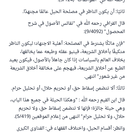
رحمه الله في "الموافقات" (3/124).
ثانيًا: أن يكون الناظر في مصلحة الحيل عالمًا مجتهدًا.
قال القرافي رحمه الله في "نفائس الأصول في شرح
المحصول" (9/4092):
"فإن مالكًا يشترط في المصلحة: أهلية الاجتهاد؛ ليكون الناظر
متكيفًا بأخلاق الشريعة، فينبو عقله وطبعه عما يخالفها،
بخلاف العالم بالسياسات إذا كان جاهلاً بالأصول، فيكون بعيد
الطبع عن أخلاق الشريعة، فيهجم على مخالفة أخلاق الشريعة
من غير شعور" انتهى.
ثالثًا: ألا تتضمن إسقاط حق، أو تحريم حلال، أو تحليل حرام.
قال ابن القيم رحمه الله : "وهكذا الحيلة في جميع هذا الباب،
وهي حيلة جائزة؛ فإنها لا تتضمن إسقاط حق، ولا تحريم
حلال، ولا تحليل حرام" انتهى من إعلام الموقعين (5/419).
وانظر: أقسام الحيل، واختلاف الفقهاء في: الفتاوى الكبرى