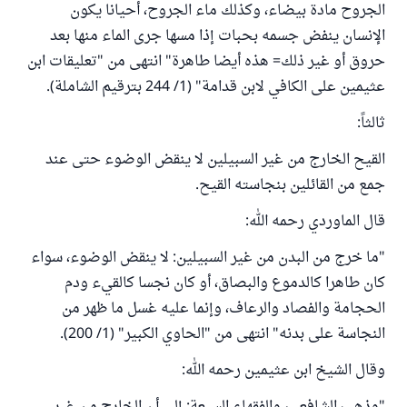
الجروح مادة بيضاء، وكذلك ماء الجروح، أحيانا يكون
الإنسان ينفض جسمه بحبات إذا مسها جرى الماء منها بعد
حروق أو غير ذلك= هذه أيضا طاهرة" انتهى من "تعليقات ابن
عثيمين على الكافي لابن قدامة" (1/ 244 بترقيم الشاملة).
ثالثاً:
القيح الخارج من غير السبيلين لا ينقض الوضوء حتى عند
جمع من القائلين بنجاسته القيح.
قال الماوردي رحمه الله:
"ما خرج من البدن ‌من ‌غير ‌السبيلين: ‌لا ‌ينقض ‌الوضوء، سواء
كان طاهرا كالدموع والبصاق، أو كان نجسا كالقيء ودم
الحجامة والفصاد والرعاف، وإنما عليه غسل ما ظهر من
النجاسة على بدنه" انتهى من "الحاوي الكبير" (1/ 200).
وقال الشيخ ابن عثيمين رحمه الله: