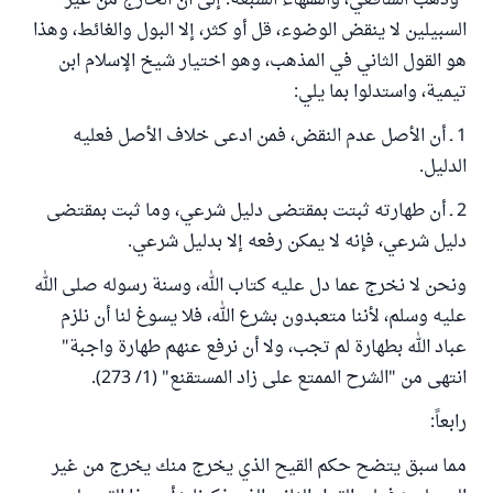
"وذهب الشافعي، والفقهاء السبعة: إلى أن الخارج من غير
السبيلين لا ينقض الوضوء، قل أو كثر، إلا البول والغائط، وهذا
هو القول الثاني في المذهب، وهو اختيار شيخ الإسلام ابن
تيمية، واستدلوا بما يلي:
1 ـ أن الأصل عدم النقض، فمن ادعى خلاف الأصل فعليه
الدليل.
2 ـ أن طهارته ثبتت بمقتضى دليل شرعي، وما ثبت بمقتضى
دليل شرعي، فإنه لا يمكن رفعه إلا بدليل شرعي.
ونحن لا نخرج عما دل عليه كتاب الله، وسنة رسوله صلى الله
عليه وسلم، لأننا متعبدون بشرع الله، فلا يسوغ لنا أن نلزم
عباد الله بطهارة لم تجب، ولا أن نرفع عنهم طهارة واجبة"
انتهى من "الشرح الممتع على زاد المستقنع" (1/ 273).
رابعاً:
مما سبق يتضح حكم القيح الذي يخرج منك يخرج من غير