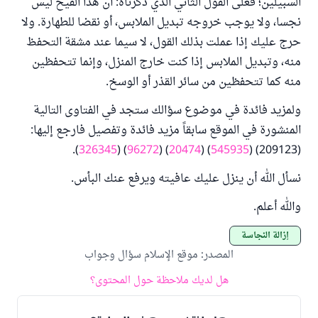
السبيلين؛ فعلى القول الثاني الذي ذكرناه: أن هذا القيح ليس
نجسا، ولا يوجب خروجه تبديل الملابس، أو نقضا للطهارة. ولا
حرج عليك إذا عملت بذلك القول، لا سيما عند مشقة التحفظ
منه، وتبديل الملابس إذا كنت خارج المنزل، وإنما تتحفظين
منه كما تتحفظين من سائر القذر أو الوسخ.
ولمزيد فائدة في موضوع سؤالك ستجد في الفتاوى التالية
المنشورة في الموقع سابقاً مزيد فائدة وتفصيل فارجع إليها:
).
326345
) (
96272
) (
20474
) (
545935
(209123) (
نسأل الله أن ينزل عليك عافيته ويرفع عنك البأس.
والله أعلم.
إزالة النجاسة
المصدر
:
موقع الإسلام سؤال وجواب
هل لديك ملاحظة حول المحتوى؟