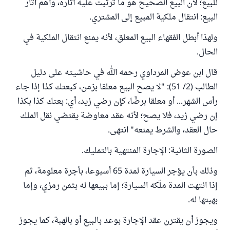
للبيع؛ لأن البيع الصحيح هو ما ترتبت عليه آثاره، وأهم آثار
البيع: انتقال ملكية المبيع إلى المشتري.
ولهذا أبطل الفقهاء البيع المعلق، لأنه يمنع انتقال الملكية في
الحال.
قال ابن عوض المرداوي رحمه الله في حاشيته على دليل
الطالب (2/ 51): "لا يصح البيع معلقا بزمن، كبعتك كذا إذا جاء
رأس الشهر... أو معلقا برضًا، كإن رضي زيد، أي: بعتك كذا بكذا
إن رضي زيد، فلا يصح؛ لأنه عقد معاوضة يقتضي نقل الملك
حال العقد، والشرط يمنعه" انتهى.
الصورة الثانية: الإجارة المنتهية بالتمليك.
وذلك بأن يؤجر السيارة لمدة 65 أسبوعا، بأجرة معلومة، ثم
إذا انتهت المدة ملّكه السيارة؛ إما ببيعها له بثمن رمزي، وإما
بهبتها له.
ويجوز أن يقترن عقد الإجارة بوعد بالبيع أو بالهبة، كما يجوز