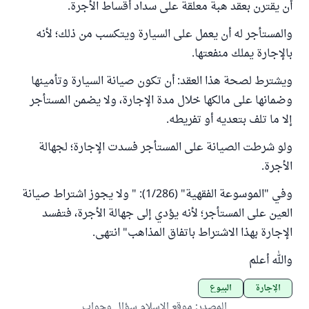
أن يقترن بعقد هبة معلقة على سداد أقساط الأجرة.
والمستأجر له أن يعمل على السيارة ويتكسب من ذلك؛ لأنه
بالإجارة يملك منفعتها.
ويشترط لصحة هذا العقد: أن تكون صيانة السيارة وتأمينها
وضمانها على مالكها خلال مدة الإجارة، ولا يضمن المستأجر
إلا ما تلف بتعديه أو تفريطه.
ولو شرطت الصيانة على المستأجر فسدت الإجارة؛ لجهالة
الأجرة.
وفي "الموسوعة الفقهية" (1/286): " ولا يجوز اشتراط صيانة
العين على المستأجر؛ لأنه يؤدي إلى جهالة الأجرة، فتفسد
الإجارة بهذا الاشتراط باتفاق المذاهب" انتهى.
والله أعلم
الإجارة
البيوع
المصدر
:
موقع الإسلام سؤال وجواب