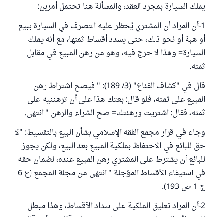
يملك السيارة بمجرد العقد، والمسألة هنا تحتمل أمرين:
1-أن المراد أن المشتري يُحظر عليه التصرف في السيارة ببيع
أو هبة أو نحو ذلك، حتى يسدد أقساط ثمنها، مع أنه يملك
السيارة= وهذا لا حرج فيه، وهو من رهن المبيع في مقابل
ثمنه.
قال في "كشاف القناع" (3/ 189): " فيصح اشتراط رهن
المبيع على ثمنه، فلو قال: بعتك هذا على أن ترهننيه على
ثمنه، فقال: اشتريت ورهنتك= صح الشراء والرهن " انتهى.
وجاء في قرار مجمع الفقه الإسلامي بشأن البيع بالتقسيط: "لا
حق للبائع في الاحتفاظ بملكية المبيع بعد البيع، ولكن يجوز
للبائع أن يشترط على المشتري رهن المبيع عنده، لضمان حقه
في استيفاء الأقساط المؤجلة " انتهى من مجلة المجمع (ع 6
ج 1 ص 193).
2-أن المراد تعليق الملكية على سداد الأقساط، وهذا مبطل