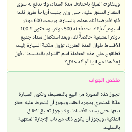
ويتفاوت المبلغ باختلاف مدة السداد، ولا تدفع له سوى
المقدار المتفق عليه، حتى وإن جنيت أرباحاً تفوق ذلك؛
فلو افترضنا أنك عملت بالسيارة، وربحت 600 دولار
أسبوعياً، فإنك ستدفع له 500 دولار، وستكون الـ 100
دولار المتبقية خالصةً لك، وبعد استكمال سداد جميع
الأقساط طوال المدة المقررة، تؤول ملكية السيارة إليك،
يُطلقون على هذه المعاملة اسم "الشراء بالتقسيط"، فهل
يُعدُّ هذا من الربا أم أنه حلال؟
ملخص الجواب
تجوز هذه الصورة من البيع بالتقسيط، وتكون السيارة
ملكا للمشتري بمجرد العقد، ويجوز أن يُشترط عليه حظر
بيعها حتى يسدد الأقساط، ولا يجوز تعليق انتقال
الملكية، ويجوز أن يكون ذلك من باب الإجارة المنتهية
بالتمليك.