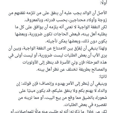
أولًا:
الأصل أن الوالد يجب عليه أن ينفق على من تلزمه نفقتهم من
زوجة وأولاد محتاجين، بحسب قدرته، وبالمعروف.
لكن النفقة الواجبة لا تعني أنه يلزمه أن يوافق على كل ما
يطلبه أهل بيته، فبعض الحاجات تكون ضرورية، وبعضها
يكون دون ذلك، وبعضها يمكن تأجيله.
ولهذا ينبغي أن يُفرَّق بين الامتناع عن النفقة الواجبة، وبين أن
يرى الأب أن بعض الطلبات ليست ضرورية، أو ليست أولى في
هذه المرحلة؛ فإن وليّ الأسرة قد ينظر إلى الأولويات
والمصالح بطريقة تختلف عن نظر أهل بيته.
ثانيًا:
وينبغي أن يُنظر إلى الأمر بهدوء وإنصاف؛ فإن قولك: إن
والدك لا يهتم بكم ولا ينفق عليكم، قد يكون مبنيًا على
شعورك بالضيق مما وقع من بيع البيت، أو مما ترينه من
تقصيره في بعض الطلبات.
لكن من خلال ما ذكرتِه: أنه لو طلبتِ منه مالًا للمواصلات، أو