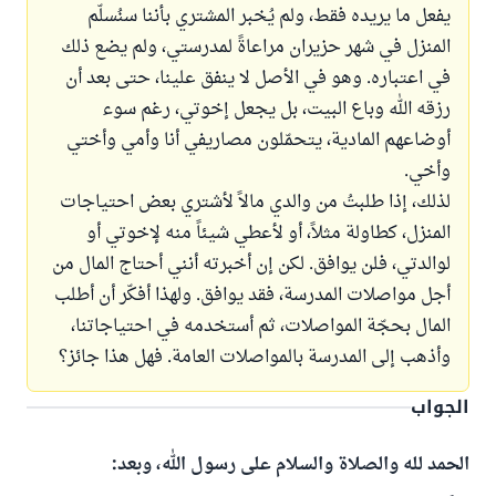
يفعل ما يريده فقط، ولم يُخبر المشتري بأننا سنُسلّم
المنزل في شهر حزيران مراعاةً لمدرستي، ولم يضع ذلك
في اعتباره. وهو في الأصل لا ينفق علينا، حتى بعد أن
رزقه الله وباع البيت، بل يجعل إخوتي، رغم سوء
أوضاعهم المادية، يتحمّلون مصاريفي أنا وأمي وأختي
وأخي.
لذلك، إذا طلبتُ من والدي مالاً لأشتري بعض احتياجات
المنزل، كطاولة مثلاً، أو لأعطي شيئاً منه لإخوتي أو
لوالدتي، فلن يوافق. لكن إن أخبرته أنني أحتاج المال من
أجل مواصلات المدرسة، فقد يوافق. ولهذا أفكّر أن أطلب
المال بحجّة المواصلات، ثم أستخدمه في احتياجاتنا،
وأذهب إلى المدرسة بالمواصلات العامة. فهل هذا جائز؟
الجواب
الحمد لله والصلاة والسلام على رسول الله، وبعد: