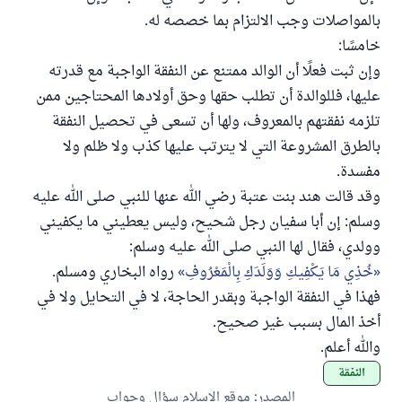
بالمواصلات وجب الالتزام بما خصصه له.
خامسًا:
وإن ثبت فعلًا أن الوالد ممتنع عن النفقة الواجبة مع قدرته
عليها، فللوالدة أن تطلب حقها وحق أولادها المحتاجين ممن
تلزمه نفقتهم بالمعروف، ولها أن تسعى في تحصيل النفقة
بالطرق المشروعة التي لا يترتب عليها كذب ولا ظلم ولا
مفسدة.
وقد قالت هند بنت عتبة رضي الله عنها للنبي صلى الله عليه
وسلم: إن أبا سفيان رجل شحيح، وليس يعطيني ما يكفيني
وولدي، فقال لها النبي صلى الله عليه وسلم:
خُذِي مَا يَكْفِيكِ وَوَلَدَكِ بِالْمَعْرُوفِ
رواه البخاري ومسلم.
فهذا في النفقة الواجبة وبقدر الحاجة، لا في التحايل ولا في
أخذ المال بسبب غير صحيح.
والله أعلم.
النفقة
المصدر
:
موقع الإسلام سؤال وجواب