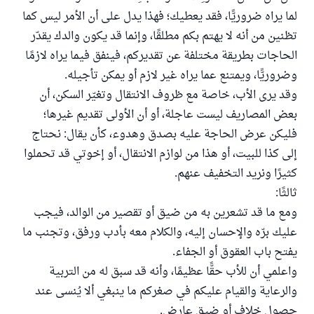
لما يراه ضروريًّا، فقد يعطيك؛ فهذا يدل على أن الأمر ليس كما
تظنين من أنه لا يهتم بكم مطلقًا، وإنما قد يكون والدك يقدّر
الحاجات بطريقة مختلفة عن تقديركم، فينفق فيما يراه لازمًا
وضروريًّا، ويمتنع عما يراه غير لازم أو يمكن تأجيله.
وقد يرى الأب، خاصة مع ظروف الانتقال وتغيّر السكن، أن
بعض المصاريف ليست عاجلة، أو أن الأولى تقديم غيرها؛
فليكن عرض الحاجة عليه بصدق وهدوء، كأن يقال: نحتاج
إلى كذا للبيت، أو هذا من لوازم الانتقال، أو إخوتي قد تحملوا
كثيرًا ونريد التخفيف عنهم.
ثالثًا:
ومع ما قد تشعرين به من ضيق أو تقصير من الوالد، فيجب
عليك برّه والإحسان إليه، والكلام معه بأدب ورفق، وتجنب ما
يفتح باب العقوق أو الجفاء.
واعلمي أن للأب حقًّا عظيمًا، وأنه قد سبق له من التربية
والرعاية والقيام عليكم في صغركم ما ينبغي ألا يُنسى عند
حصول خلاف أو ضيق عارض.