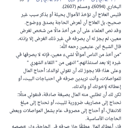
البخاري (6094)، ومسلم (2607).
فليس العلاج أن تؤخذ الأموال بحيلة أو بذكر سبب غير
صحيح، بل العلاج أن تُعرض الحاجة بصدق ووضوح.
وقد نص العلماء على أن من أخذ مالًا من شخص لغرض
معين، لم يجز له أن يصرفه في غير ذلك الغرض إلا بإذنه.
قال الشيخ ابن عثيمين رحمه الله:
“من أخذ من الناس أموالًا لشيء معين، فإنه لا يصرفها في
غيره إلا بعد استئذانهم.” انتهى من " اللقاء الشهري "
وعلى هذا؛ فلا يجوز لك أن تقولي لوالدك: أحتاج المال
للمواصلات، وأنت تريدين صرفه في احتياجات البيت، أو
إعطائه لإخوتك أو والدتك.
لكن لك أن تطلبي منه المال بصيغة صادقة، فتقولي مثلًا:
نحتاج إلى مصاريف ضرورية للبيت، أو نحتاج إلى مبلغ
للانتقال، أو أحتاج إلى مصروف عام يشمل المواصلات وبعض
الحاجات الأساسية.
فإن أعطاك المال مطلقًا جاز صرفه في الحاجة، وإن خصصه