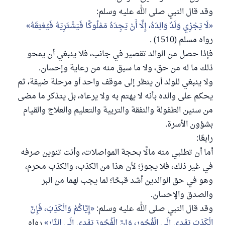
وقد قال النبي صلى الله عليه وسلم:
لَا يَجْزِي وَلَدٌ وَالِدَهُ، إِلَّا أَنْ يَجِدَهُ مَمْلُوكًا فَيَشْتَرِيَهُ فَيُعْتِقَهُ
رواه مسلم (1510) .
فإذا حصل من الوالد تقصير في جانب، فلا ينبغي أن يمحو
ذلك ما له من حق، ولا ما سبق منه من رعاية وإحسان.
ولا ينبغي للولد أن ينظر إلى موقف واحد أو مرحلة ضيقة، ثم
يحكم على والده بأنه لا يهتم به ولا يرعاه، بل يتذكر ما مضى
من سنين الطفولة والنفقة والتربية والتعليم والعلاج والقيام
بشؤون الأسرة.
رابعًا:
أما أن تطلبي منه مالًا بحجة المواصلات، وأنت تنوين صرفه
في غير ذلك، فلا يجوز؛ لأن هذا من الكذب، والكذب محرم،
وهو في حق الوالدين أشد قبحًا؛ لما يجب لهما من البر
والصدق والإحسان.
وقد قال النبي صلى الله عليه وسلم:
إِيَّاكُمْ وَالْكَذِبَ، فَإِنَّ
الْكَذِبَ يَهْدِي إِلَى الْفُجُورِ، وَإِنَّ الْفُجُورَ يَهْدِي إِلَى النَّارِ
رواه