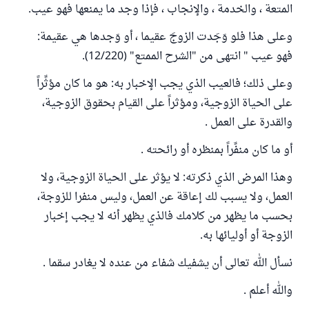
المتعة ، والخدمة ، والإنجاب ، فإذا وجد ما يمنعها فهو عيب.
وعلى هذا فلو وَجَدت الزوجَ عقيما ، أو وَجدها هي عقيمة:
فهو عيب " انتهى من "الشرح الممتع" (12/220).
وعلى ذلك؛ فالعيب الذي يجب الإخبار به: هو ما كان مؤثِّراً
على الحياة الزوجية، ومؤثراً على القيام بحقوق الزوجية،
والقدرة على العمل .
أو ما كان منفِّراً بمنظره أو رائحته .
وهذا المرض الذي ذكرته: لا يؤثر على الحياة الزوجية، ولا
العمل، ولا يسبب لك إعاقة عن العمل، وليس منفرا للزوجة،
بحسب ما يظهر من كلامك فالذي يظهر أنه لا يجب إخبار
الزوجة أو أوليائها به.
نسأل الله تعالى أن يشفيك شفاء من عنده لا يغادر سقما .
والله أعلم .