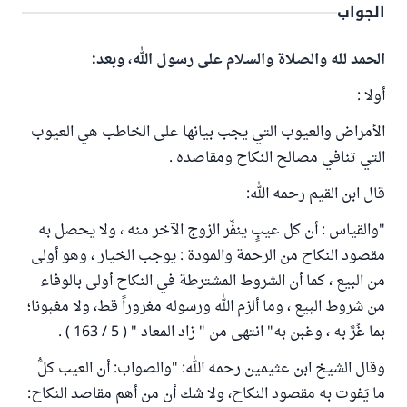
الجواب
الحمد لله والصلاة والسلام على رسول الله، وبعد:
أولا :
الأمراض والعيوب التي يجب بيانها على الخاطب هي العيوب
التي تنافي مصالح النكاح ومقاصده .
قال ابن القيم رحمه الله:
"والقياس : أن كل عيبٍ ينفِّر الزوج الآخر منه ، ولا يحصل به
مقصود النكاح من الرحمة والمودة : يوجب الخيار ، وهو أولى
من البيع ، كما أن الشروط المشترطة في النكاح أولى بالوفاء
من شروط البيع ، وما ألزم الله ورسوله مغروراً قط، ولا مغبونا؛
بما غُرَّ به ، وغبن به" انتهى من " زاد المعاد " ( 5 / 163 ) .
وقال الشيخ ابن عثيمين رحمه الله: "والصواب: أن العيب كلُّ
ما يَفوت به مقصود النكاح، ولا شك أن من أهم مقاصد النكاح: