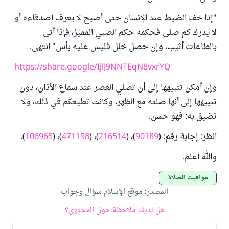
"إذا خف الضبط عند الإنسان حتى أصبح لا يعرف أصدقاءه أو
لا يدرك كم صلى فحكمه حكم الصبي المميز، فإذا أتى
بالطاعات أثيب، وإن حصل خلل فليس عليه بأس" انتهى.
https://share.google/IjlJ9NNTEqN8vxrYQ
وإن أمكن تنبيهها إلى أن تصلي العصر عند سماع الأذان، دون
تنبيهها إلى أنها صلته مع الظهر، وكانت تطيعكم في ذلك، ولا
تضيق به: فهو حسن.
انظر: إجابة رقم: (
90189
)، (
216514
)، (
471198
)، (
106965
).
والله أعلم.
مواقيت الصلاة
المصدر
:
موقع الإسلام سؤال وجواب
هل لديك ملاحظة حول المحتوى؟