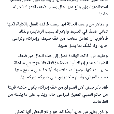
كانت تميز الصلاة وتعرف أفعالها وأوقاتها فهي تصلي بحسب
استطاعتها، وإن وقع منها خلل بسبب ضعف الإدراك فلا إثم
عليها.
والظاهر من وصف الحالة أنها ليست فاقدة للعقل بالكلية، لكنها
تعاني ضعفًا في الضبط والإدراك بسبب الزهايمر، ولذلك
فالأقرب أن تعامل معاملة من خفّ ضبطه وإدراكه، ويُراعى
حالها، ولا تُكلَّف بما يشق عليها.
وعليه: فإن كانت الوالدة تصل إلى هذه الحال من ضعف
الضبط وعدم إدراك أن الصلاة مؤقتة، فلا حرج في مراعاة
حالها ، وتركها تجمع الصلوات، ولا تُؤاخذ على ما يقع منها
بسبب المرض، وأنتم مأجورون على صبركم وبركم بها.
فقد ذكر بعض أهل العلم أن من خفّ إدراكه، يكون حكمه قريبًا
من حكم الصبي المميز، فيراعى حاله ويُثاب على ما يفعله من
الطاعات.
والذي يظهر من حالها أيضًا كما هو واقع البعض أنها تصلي