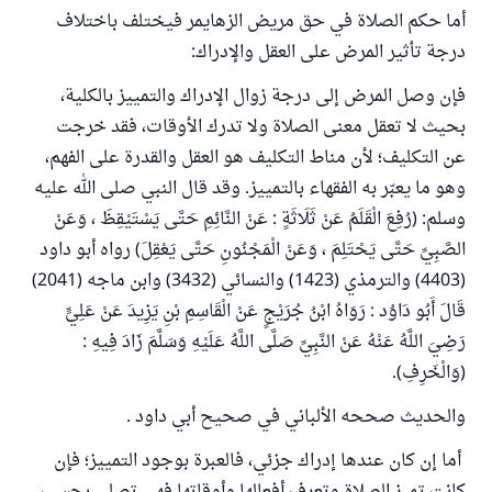
أما حكم الصلاة في حق مريض الزهايمر فيختلف باختلاف
درجة تأثير المرض على العقل والإدراك:
فإن وصل المرض إلى درجة زوال الإدراك والتمييز بالكلية،
بحيث لا تعقل معنى الصلاة ولا تدرك الأوقات، فقد خرجت
عن التكليف؛ لأن مناط التكليف هو العقل والقدرة على الفهم،
وهو ما يعبّر به الفقهاء بالتمييز. وقد قال النبي صلى الله عليه
وسلم: (رُفِعَ الْقَلَمُ عَنْ ثَلَاثَةٍ : عَنْ النَّائِمِ حَتَّى يَسْتَيْقِظَ ، وَعَنْ
الصَّبِيِّ حَتَّى يَحْتَلِمَ ، وَعَنْ الْمَجْنُونِ حَتَّى يَعْقِلَ) رواه أبو داود
(4403) والترمذي (1423) والنسائي (3432) وابن ماجه (2041)
قَالَ أَبُو دَاوُد : رَوَاهُ ابْنُ جُرَيْجٍ عَنْ الْقَاسِمِ بْنِ يَزِيدَ عَنْ عَلِيٍّ
رَضِيَ اللَّهُ عَنْهُ عَنْ النَّبِيِّ صَلَّى اللَّهُ عَلَيْهِ وَسَلَّمَ زَادَ فِيهِ :
(وَالْخَرِفِ).
والحديث صححه الألباني في صحيح أبي داود .
أما إن كان عندها إدراك جزئي، فالعبرة بوجود التمييز؛ فإن