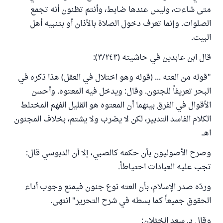
متى شاءت، وليس عندها ضابط، وأنتم تظنون أنه تجمع
الصلوات. وإنما تعرف دخول الصلاة بالأذان أو بتنبيه أهل
البيت.
قال ابن عابدين في حاشيته (٣/٢٤٣):
"قوله من العته ... (قوله وهو اختلال في العقل) هذا ذكره في
البحر تعريفاً للجنون. وقال: ويدخل فيه المعتوه. وأحسن
الأقوال في الفرق بينهما أن المعتوه هو القليل الفهم المختلط
الكلام الفاسد التدبير، لكن لا يضرب ولا يشتم، بخلاف المجنون
اهـ.
وصرح الأصوليون بأن حكمه كالصبي، إلا أن الدبوسي قال:
تجب عليه العبادات احتياطاً.
وردّه صدر الإسلام، بأن العته نوع جنون فيمنع وجوب أداء
الحقوق جميعاً كما بسطه في شرح التحرير" انتهى.
وقال د. سعد الخثلان: