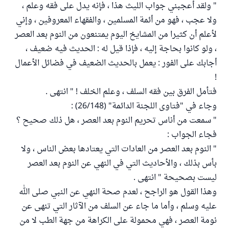
" ولقد أعجبني جواب الليث هذا ، فإنه يدل على فقه وعلم ،
ولا عجب ، فهو من أئمة المسلمين ، والفقهاء المعروفين ، وإني
لأعلم أن كثيرا من المشايخ اليوم يمتنعون من النوم بعد العصر
، ولو كانوا بحاجة إليه ، فإذا قيل له : الحديث فيه ضعيف ،
أجابك على الفور : يعمل بالحديث الضعيف في فضائل الأعمال
!
فتأمل الفرق بين فقه السلف ، وعلم الخلف ! " انتهى .
وجاء في "فتاوى اللجنة الدائمة" (26/148) :
" سمعت من أناس تحريم النوم بعد العصر ، هل ذلك صحيح ؟
فجاء الجواب :
" النوم بعد العصر من العادات التي يعتادها بعض الناس ، ولا
بأس بذلك ، والأحاديث التي في النهي عن النوم بعد العصر
ليست بصحيحة " انتهى .
وهذا القول هو الراجح ، لعدم صحة النهي عن النبي صلى الله
عليه وسلم ، وأما ما جاء عن السلف من الآثار التي تنهى عن
نومة العصر ، فهي محمولة على الكراهة من جهة الطب لا من