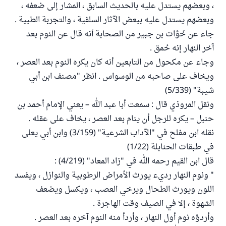
، وبعضهم يستدل عليه بالحديث السابق ، المشار إلى ضعفه ،
وبعضهم يستدل عليه ببعض الآثار السلفية ، والتجربة الطبية .
جاء عن خَوَّات بن جبير من الصحابة أنه قال عن النوم بعد
آخر النهار إنه حُمق .
وجاء عن مكحول من التابعين أنه كان يكره النوم بعد العصر ،
ويخاف على صاحبه من الوسواس . انظر "مصنف ابن أبي
شيبة" (5/339)
ونقل المروذي قال : سمعت أبا عبد الله – يعني الإمام أحمد بن
حنبل – يكره للرجل أن ينام بعد العصر ، يخاف على عقله .
نقله ابن مفلح في "الآداب الشرعية" (3/159) وابن أبي يعلى
في طبقات الحنابلة (1/22)
قال ابن القيم رحمه الله في "زاد المعاد" (4/219) :
" ونوم النهار رديء يورث الأمراض الرطوبية والنوازل ، ويفسد
اللون ويورث الطحال ويرخي العصب ، ويكسل ويضعف
الشهوة ، إلا في الصيف وقت الهاجرة .
وأردؤه نوم أول النهار ، وأردأ منه النوم آخره بعد العصر .