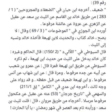
رقم 39) :
" ضعيف . أخرجه ابن حبان في "الضعفاء والمجروحين" ( 1 /
283 ) من طريق خالد بن القاسم عن الليث بن سعد عن عقيل
عن الزهري عن عروة عن عائشة مرفوعا .
أورده ابن الجوزي في " الموضوعات " ( 3 / 69 ) وقال : لا
يصح ، خالد كذاب ، والحديث لابن لهيعة فأخذه خالد ونسبه
إلى الليث .
قال السيوطي في " اللآليء " (2 /150) : قال الحاكم وغيره :
كان خالد يدخل على الليث من حديث ابن لهيعة ، ثم ذكره
السيوطي من طريق ابن لهيعة فمرة قال : عن عمرو بن شعيب
عن أبيه عن جده مرفوعا . ومرة قال : عن ابن شهاب عن أنس
مرفوعا . و ابن لهيعة ضعيف من قبل حفظه . و قد رواه على
وجه ثالث ، أخرجه ابن عدي في " الكامل " (ق 211/1)
والسهمي في "تاريخ جرجان" (53) عنه عن عقيل عن مكحول
مرفوعا مرسلا . أخرجاه من طريق مروان ، قال : قلت لليث بن
سعد - ورأيته نام بعد العصر في شهر رمضان - يا أبا الحارث !