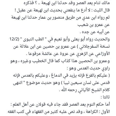
مالك تنام بعد العصر وقد حدثنا ابن لهيعة .. ؟ فذكره
قال الليث : لا أدع ما ينفعني بحديث ابن لهيعة عن عقيل !
ثم رواه ابن عدي من طريق منصور بن عمار حدثنا ابن لهيعة
عن عمرو بن شعيب
عن أبيه عن جده .
والحديث رواه أبو يعلى وأبو نعيم في " الطب النبوى " (12/2
نسخة السفرجلاني ) عن عمرو بن حصين عن ابن علاثة عن
الأوزاعي عن الزهري عن عروة عن عائشة مرفوعا .
وعمرو بن الحصين هذا كذاب كما قال الخطيب وغيره ، وهو
راوي حديث العدس وهو :
( عليكم بالقرع فإنه يزيد في الدماغ ، وعليكم بالعدس فإنه
قدس على لسان سبعين نبيا ) وهو حديث موضوع " انتهى
كلام الشيخ الألباني رحمه الله .
ثالثا :
أما حكم النوم بعد العصر فقد جاء فيه قولان عن أهل العلم :
الأول : الكراهة ، وقد نص عليه كثير من الفقهاء في كتب الفقه