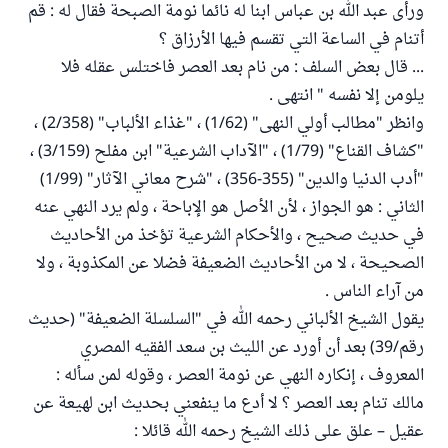
ورأى عبد الله بن عباس ابنا له نائما نومة الصبحة فقال له : قم
أتنام في الساعة التي تقسم فيها الأرزاق ؟
... قال بعض السلف : من نام بعد العصر فاختلس عقله فلا
يلومن إلا نفسه " انتهى .
وانظر "مطالب أولي النهى" (1/62) ، "غذاء الألباب" (2/358) ،
"كشاف القناع" (1/79) ، "الآداب الشرعية" ابن مفلح (3/159) ،
"أدب الدنيا والدين" (355-356) ، "شرح معاني الآثار" (1/99)
الثاني : هو الجواز ، لأن الأصل هو الإباحة ، ولم يرد النهي عنه
في حديث صحيح ، والأحكام الشرعية تؤخذ من الأحاديث
الصحيحة ، لا من الأحاديث الضعيفة فضلا عن المكذوبة ، ولا
من آراء الناس .
يقول الشيخ الألباني رحمه الله في "السلسلة الضعيفة" (حديث
رقم/39) بعد أن أورد عن الليث بن سعد الفقيه المصري
المعروف ، إنكاره النهي عن نومة العصر ، وقوله لمن سأله :
مالك تنام بعد العصر ؟ لا أدع ما ينفعني بحديث ابن لهيعة عن
عقيل – علق على ذلك الشيخ رحمه الله قائلا :