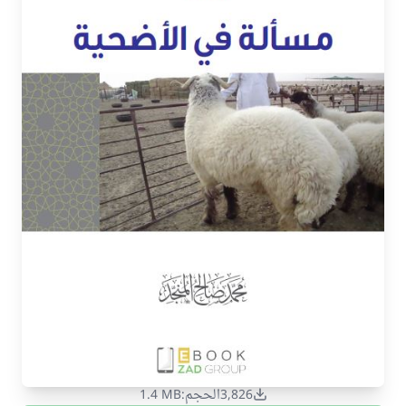
3,826
الحجم:
1.4 MB