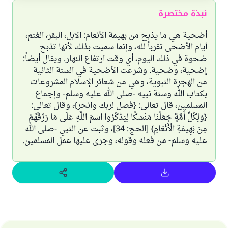
نبذة مختصرة
أضحية هي ما يذبح من بهيمة الأنعام: الابل، البقر، الغنم،
أيام الأضحى تقرباً لله، وإنما سميت بذلك لأنها تذبح
ضحوة في ذلك اليوم، أي وقت ارتفاع النهار. ويقال أيضاً:
إضحية، وضحية. وشرعت الأضحية في السنة الثانية
من الهجرة النبوية، وهي من شعائر الإسلام المشروعات
بكتاب الله وسنة نبيه -صلى الله عليه وسلم- وإجماع
المسلمين، قال تعالى: {فصل لربك وانحر}، وقال تعالى:
{وَلِكُلِّ أُمَّةٍ جَعَلْنَا مَنْسَكًا لِيَذْكُرُوا اسْمَ اللَّهِ عَلَى مَا رَزَقَهُمْ
مِنْ بَهِيمَةِ الْأَنْعَامِ} [الحج: 34]، وثبت عن النبي -صلى الله
عليه وسلم- من فعله وقوله، وجرى عليها عمل المسلمين.