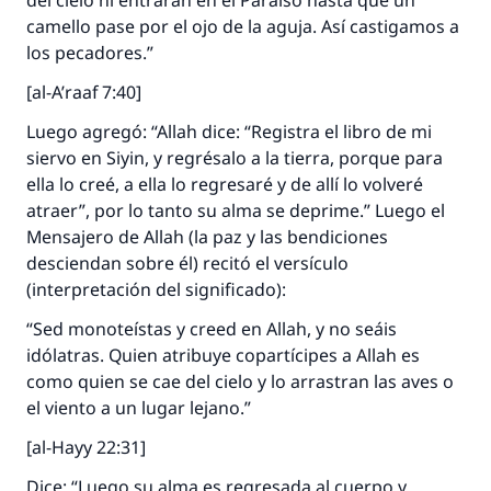
del cielo ni entrarán en el Paraíso hasta que un
camello pase por el ojo de la aguja. Así castigamos a
los pecadores.”
[al-A’raaf 7:40]
Luego agregó: “Allah dice: “Registra el libro de mi
siervo en Siyin, y regrésalo a la tierra, porque para
ella lo creé, a ella lo regresaré y de allí lo volveré
atraer”, por lo tanto su alma se deprime.” Luego el
Mensajero de Allah (la paz y las bendiciones
desciendan sobre él) recitó el versículo
(interpretación del significado):
“Sed monoteístas y creed en Allah, y no seáis
idólatras. Quien atribuye copartícipes a Allah es
como quien se cae del cielo y lo arrastran las aves o
el viento a un lugar lejano.”
[al-Hayy 22:31]
Dice: “Luego su alma es regresada al cuerpo y