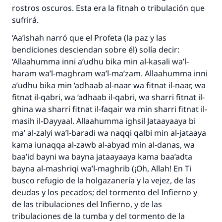
rostros oscuros. Esta era la fitnah o tribulación que
sufrirá.
‘Aa’ishah narró que el Profeta (la paz y las
bendiciones desciendan sobre él) solía decir:
‘Allaahumma inni a’udhu bika min al-kasali wa’l-
haram wa’l-maghram wa’l-ma’zam. Allaahumma inni
a’udhu bika min ‘adhaab al-naar wa fitnat il-naar, wa
fitnat il-qabri, wa ‘adhaab il-qabri, wa sharri fitnat il-
ghina wa sharri fitnat il-faqair wa min sharri fitnat il-
masih il-Dayyaal. Allaahumma ighsil Jataayaaya bi
ma’ al-zalyi wa’l-baradi wa naqqi qalbi min al-jataaya
kama iunaqqa al-zawb al-abyad min al-danas, wa
baa’id bayni wa bayna jataayaaya kama baa’adta
bayna al-mashriqi wa’l-maghrib (¡Oh, Allah! En Ti
busco refugio de la holgazanería y la vejez, de las
deudas y los pecados; del tormento del Infierno y
de las tribulaciones del Infierno, y de las
tribulaciones de la tumba y del tormento de la