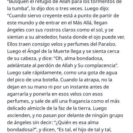
“Busquen el refugio de Allah para los tormentos de
la tumba”, lo dijo dos o tres veces. Luego dijo:
“Cuando siervo creyente está a punto de partir de
este mundo y de entrar en el Más Allá, llegan
ángeles con sus rostros claros como el sol, y se
sientan a su alrededor, hasta donde el ojo puede ver.
Ellos traen consigo velos y perfumes del Paraíso.
Luego el Ángel de la Muerte llega y se sienta cerca
de su cabeza, y dice: “Oh, alma bondadosa,
adelántate al perdón de Allah y Su complacencia”.
Luego sale rápidamente, como una gota de agua
del pico de una botella. Cuando la atrapa, no la
dejan en su mano ni por un instante antes de
La respuesta no. 110845 salvó un
agarrarla y ponerla en esos velos con esos
matrimonio.
perfumes, y sale de allí una fragancia como el más
delicado almizcle de la faz de la tierra. Luego
Desde la Q hasta la A, su contribución ayuda a
ascienden, y no pasan por delante de ningún grupo
IslamQA.
de ángeles sin decir: “¿Quién es esa alma
bondadosa?”, y dicen, “Es tal, el hijo de tal y tal,
Profeta ﷺ dijo: