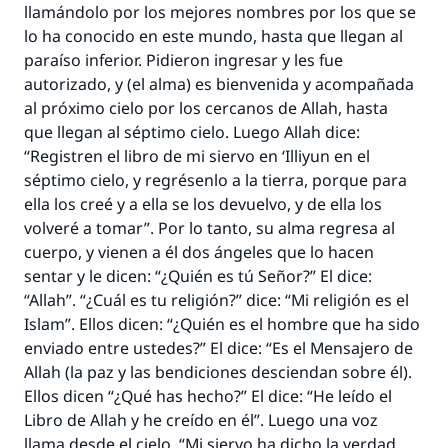
"Una persona que orienta a otros a hacer el
llamándolo por los mejores nombres por los que se
bien obtendrá la misma recompensa que
lo ha conocido en este mundo, hasta que llegan al
aquellos que lo realicen."
paraíso inferior. Pidieron ingresar y les fue
autorizado, y (el alma) es bienvenida y acompañada
(MUSLIM, 1893)
al próximo cielo por los cercanos de Allah, hasta
que llegan al séptimo cielo. Luego Allah dice:
“Registren el libro de mi siervo en ‘Illiyun en el
Contribuir
séptimo cielo, y regrésenlo a la tierra, porque para
ella los creé y a ella se los devuelvo, y de ella los
volveré a tomar”. Por lo tanto, su alma regresa al
cuerpo, y vienen a él dos ángeles que lo hacen
sentar y le dicen: “¿Quién es tú Señor?” El dice:
“Allah”. “¿Cuál es tu religión?” dice: “Mi religión es el
Islam”. Ellos dicen: “¿Quién es el hombre que ha sido
enviado entre ustedes?” El dice: “Es el Mensajero de
Allah (la paz y las bendiciones desciendan sobre él).
Ellos dicen “¿Qué has hecho?” El dice: “He leído el
Libro de Allah y he creído en él”. Luego una voz
llama desde el cielo. “Mi siervo ha dicho la verdad,