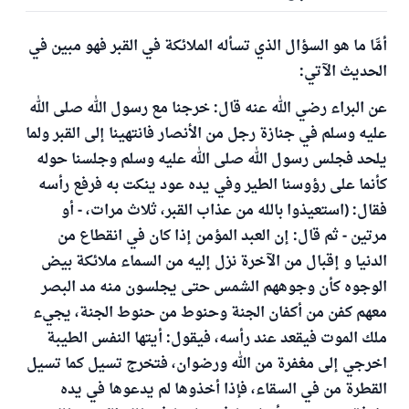
أمَّا ما هو السؤال الذي تسأله الملائكة في القبر فهو مبين في
الحديث الآتي:
عن البراء رضي الله عنه قال: خرجنا مع رسول الله صلى الله
عليه وسلم في جنازة رجل من الأنصار فانتهينا إلى القبر ولما
يلحد فجلس رسول الله صلى الله عليه وسلم وجلسنا حوله
كأنما على رؤوسنا الطير وفي يده عود ينكت به فرفع رأسه
فقال: (استعيذوا بالله من عذاب القبر، ثلاث مرات، - أو
مرتين - ثم قال: إن العبد المؤمن إذا كان في انقطاع من
الدنيا و إقبال من الآخرة نزل إليه من السماء ملائكة بيض
الوجوه كأن وجوههم الشمس حتى يجلسون منه مد البصر
معهم كفن من أكفان الجنة وحنوط من حنوط الجنة، يجيء
ملك الموت فيقعد عند رأسه، فيقول: أيتها النفس الطيبة
اخرجي إلى مغفرة من الله ورضوان، فتخرج تسيل كما تسيل
القطرة من في السقاء، فإذا أخذوها لم يدعوها في يده