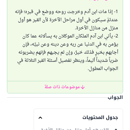
1- إذا مات ابن آدم وخرجت روحه ووضع في قبره؛ فإنه
عندئذٍ سيكون في أول مراحل الآخرة لأن القبر هو أول
منزل من منازل الآخرة.
2- يأتي ابن آدم الملكان الموكلان به يسألانه عما كان
يؤمن به في الدنيا عن ربه وعن دينه وعن نبيِّه، فإن
أجابهم بخيرٍ فذلك خيرٌ، وإن لم يجبهم فإنهم يضربونه
ضرباً شديداً أليماً، وينظر تفصيل أسئلة القبر الثلاثة في
الجواب المطول.
موضوعات ذات صلة
الجواب
جدول المحتويات