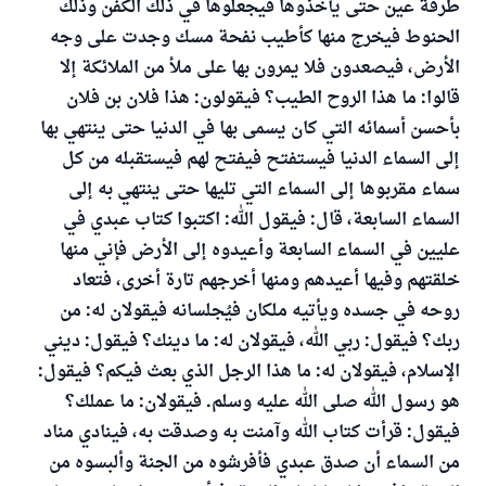
طرفة عين حتى يأخذوها فيجعلوها في ذلك الكفن وذلك
الحنوط فيخرج منها كأطيب نفحة مسك وجدت على وجه
الأرض، فيصعدون فلا يمرون بها على ملأ من الملائكة إلا
قالوا: ما هذا الروح الطيب؟ فيقولون: هذا فلان بن فلان
بأحسن أسمائه التي كان يسمى بها في الدنيا حتى ينتهي بها
إلى السماء الدنيا فيستفتح فيفتح لهم فيستقبله من كل
سماء مقربوها إلى السماء التي تليها حتى ينتهي به إلى
السماء السابعة، قال: فيقول الله: اكتبوا كتاب عبدي في
عليين في السماء السابعة وأعيدوه إلى الأرض فإني منها
خلقتهم وفيها أعيدهم ومنها أخرجهم تارة أخرى، فتعاد
روحه في جسده ويأتيه ملكان فيُجلسانه فيقولان له: من
ربك؟ فيقول: ربي الله، فيقولان له: ما دينك؟ فيقول: ديني
الإسلام، فيقولان له: ما هذا الرجل الذي بعث فيكم؟ فيقول:
هو رسول الله صلى الله عليه وسلم. فيقولان: ما عملك؟
فيقول: قرأت كتاب الله وآمنت به وصدقت به، فينادي مناد
من السماء أن صدق عبدي فأفرشوه من الجنة وألبسوه من