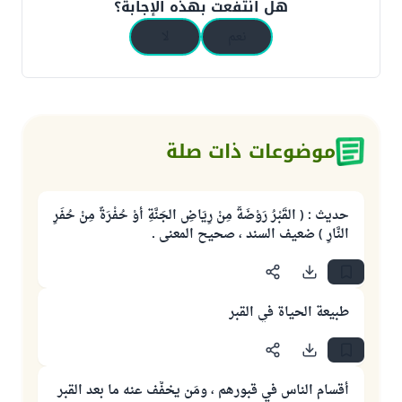
هل انتفعت بهذه الإجابة؟
نعم
لا
موضوعات ذات صلة
حديث : ( القَبْرُ رَوْضَةٌ مِنْ رِيَاضِ الجَنَّةِ أَوْ حُفْرَةٌ مِنْ حُفَرِ
النَّارِ ) ضعيف السند ، صحيح المعنى .
طبيعة الحياة في القبر
أقسام الناس في قبورهم ، ومَن يخفَّف عنه ما بعد القبر