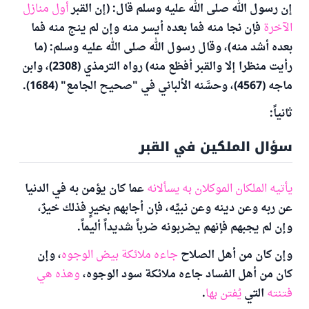
إن رسول الله صلى الله عليه وسلم قال: (إن القبر
أول منازل
الآخرة
فإن نجا منه فما بعده أيسر منه وإن لم ينج منه فما
بعده أشد منه)، وقال رسول الله صلى الله عليه وسلم: (ما
رأيت منظرا إلا والقبر أفظع منه) رواه الترمذي (2308)، وابن
ماجه (4567)، وحسَّنه الألباني في "صحيح الجامع" (1684).
ثانياً:
سؤال الملكين في القبر
يأتيه الملكان الموكلان به يسألانه
عما كان يؤمن به في الدنيا
عن ربه وعن دينه وعن نبيِّه، فإن أجابهم بخيرٍ فذلك خيرٌ،
وإن لم يجبهم فإنهم يضربونه ضرباً شديداً أليماً.
وإن كان من أهل الصلاح
جاءه ملائكة بيض الوجوه
، وإن
كان من أهل الفساد جاءه ملائكة سود الوجوه،
وهذه هي
فتنته
التي
يُفتن بها
.