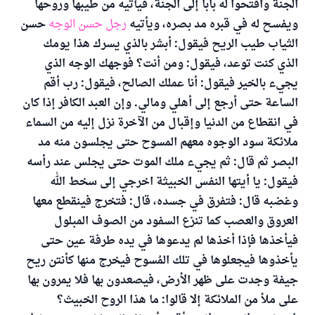
الجنة وافتحوا له بابا إلى الجنة، فيأتيه من طيبها وروحها
ويفسح له في قبره مد بصره، ويأتيه
رجل حسن الوجه
حسن
الثياب طيب الريح فيقول: أبشر بالذي يسرك هذا يومك
الذي كنت توعد، فيقول: ومن أنت؟ فوجهك الوجه الذي
يجيء بالخير فيقول: أنا عملك الصالح، فيقول: رب أقم
الساعة حتى أرجع إلى أهلي ومالي. وإن العبد الكافر إذا كان
في انقطاع من الدنيا وإقبال من الآخرة نزل إليه من السماء
ملائكة سود الوجوه معهم المسوح حتى يجلسون منه مد
البصر ثم قال: ثم يجيء ملك الموت حتى يجلس عند رأسه
فيقول: يا أيتها النفس الخبيثة اخرجي إلى سخط الله
وغضبه قال: فتفرق في جسده، قال: فتخرج فينقطع معها
العروق والعصب كما تنزع السفود من الصوف المبلول
فيأخذها فإذا أخذها لم يدعوها في يده طرفة عين حتى
يأخذوها فيجعلوها في تلك المُسوح فيخرج منها كأنتن ريح
جيفة وجدت على ظهر الأرض، فيصعدون بها فلا يمرون بها
على ملأ من الملائكة إلا قالوا: ما هذا الروح الخبيث؟