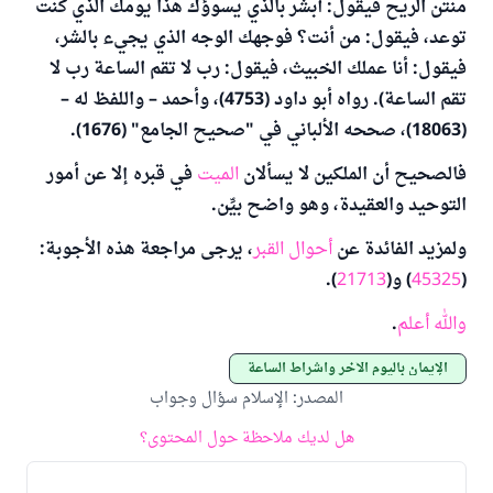
منتن الريح فيقول: أبشر بالذي يسوؤك هذا يومك الذي كنت
توعد، فيقول: من أنت؟ فوجهك الوجه الذي يجيء بالشر،
فيقول: أنا عملك الخبيث، فيقول: رب لا تقم الساعة رب لا
تقم الساعة). رواه أبو داود (4753)، وأحمد – واللفظ له –
(18063)، صححه الألباني في "صحيح الجامع" (1676).
فالصحيح أن الملكين لا يسألان
الميت
في قبره إلا عن أمور
التوحيد والعقيدة، وهو واضح بيِّن.
ولمزيد الفائدة عن
أحوال القبر
، يرجى مراجعة هذه الأجوبة:
(
45325
) و(
21713
).
والله أعلم
.
الإيمان باليوم الآخر وأشراط الساعة
المصدر
:
الإسلام سؤال وجواب
هل لديك ملاحظة حول المحتوى؟