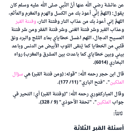
عن عائشة رضي الله عنها أنَّ النَّبي صلى الله عليه وسلم كان
يقول: (اللهمَّ إنِّي أعوذ بك من الكسل والهرم والمغرم والمأثم،
اللهمَّ إني أعوذ بك من عذاب النار وفتنة النار،
وفتنة القبر
وعذاب القبر وشر فتنة الغنى وشر فتنة الفقر ومن شر فتنة
المسيح الدجال، اللهم اغسل خطاياي بماء الثلج والبرد ونق
قلبي من الخطايا كما يُنقى الثوب الأبيض من الدنس وباعد
بيني وبين خطاياي كما باعدت بين المشرق والمغرب) رواه
البخاري (6014).
قال ابن حجر رحمه الله: "قوله: (ومن فتنة القبر) هي
سؤال
الملكين
". "فتح الباري" (11/ 177).
وقال المباركفوري رحمه الله: "(وفتنة القبر) أي: التحير في
جواب
الملكين
". "تحفة الأحوذي" (9 / 328).
ثالثاً:
أسئلة القبر الثلاثة