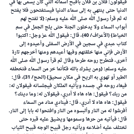
فيقولون: فلان بن فلان بأقبح أسمائه التي كان يسمى بها في
الدنيا حتى ينتهي به إلى سماء الدنيا فيستفتحون فلا يفتح
له ثم قرأ رسول الله صلى الله عليه وسلم: {لا تفتح لهم
أبواب السماء ولا يدخلون الجنة حتى يلج الجمل في سم
الخياط} (الأعراف/ 40)، قال: فيقول الله عز وجل: اكتبوا
كتاب عبدي في سجين في الأرض السفلى وأعيدوه إلى
الأرض فإني منها خلقتهم وفيها أعيدهم ومنها أخرجهم تارة
أخرى، فتطرح روحه طرحا وقال ثم قرأ رسول الله صلى الله
عليه وسلم: {ومن يشرك بالله فكأنما خر من السماء فتخطفه
الطير أو تهوي به الريح في مكان سحيق} (الحج/ 31)، قال:
فيعاد روحه في جسده ويأتيه الملكان فيجلسانه فيقولان له:
من ربك؟ فيقول: هاه هاه لا أدري، فيقولان له: وما دينك؟
فيقول: هاه هاه لا أدري، قال: فينادي مناد من السماء
أفرشوا له من النار وألبسوه من النار وافتحوا له بابا إلى النار.
قال: فيأتيه من حرها وسمومها ويضيق عليه قبره حتى
تختلف عليه أضلاعه ويأتيه رجل قبيح الوجه قبيح الثياب