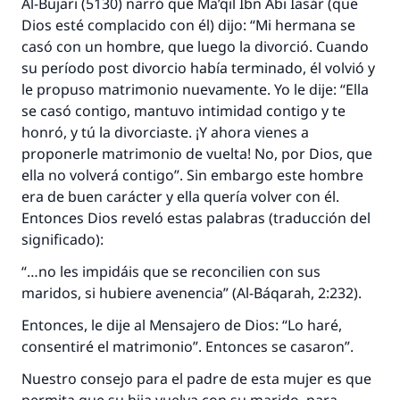
Al-Bujari (5130) narró que Ma’qil Ibn Abi Iasár (que
Dios esté complacido con él) dijo: “Mi hermana se
casó con un hombre, que luego la divorció. Cuando
su período post divorcio había terminado, él volvió y
le propuso matrimonio nuevamente. Yo le dije: “Ella
se casó contigo, mantuvo intimidad contigo y te
honró, y tú la divorciaste. ¡Y ahora vienes a
proponerle matrimonio de vuelta! No, por Dios, que
ella no volverá contigo”. Sin embargo este hombre
era de buen carácter y ella quería volver con él.
Entonces Dios reveló estas palabras (traducción del
significado):
“…no les impidáis que se reconcilien con sus
maridos, si hubiere avenencia” (Al-Báqarah, 2:232).
Entonces, le dije al Mensajero de Dios: “Lo haré,
consentiré el matrimonio”. Entonces se casaron”.
Nuestro consejo para el padre de esta mujer es que