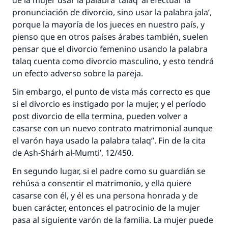
de la mujer usar la palabra ‘talaq’ al efectuar la
pronunciación de divorcio, sino usar la palabra jala’,
La respuesta no. 110845 salvó un
porque la mayoría de los jueces en nuestro país, y
matrimonio.
pienso que en otros países árabes también, suelen
pensar que el divorcio femenino usando la palabra
Desde la Q hasta la A, su contribución ayuda a
talaq cuenta como divorcio masculino, y esto tendrá
IslamQA.
un efecto adverso sobre la pareja.
Profeta ﷺ dijo:
Sin embargo, el punto de vista más correcto es que
"Una persona que orienta a otros a hacer el
si el divorcio es instigado por la mujer, y el período
bien obtendrá la misma recompensa que
post divorcio de ella termina, pueden volver a
aquellos que lo realicen."
casarse con un nuevo contrato matrimonial aunque
(MUSLIM, 1893)
el varón haya usado la palabra talaq”. Fin de la cita
de Ash-Shárh al-Mumti’, 12/450.
En segundo lugar, si el padre como su guardián se
Contribuir
rehúsa a consentir el matrimonio, y ella quiere
casarse con él, y él es una persona honrada y de
buen carácter, entonces el patrocinio de la mujer
pasa al siguiente varón de la familia. La mujer puede