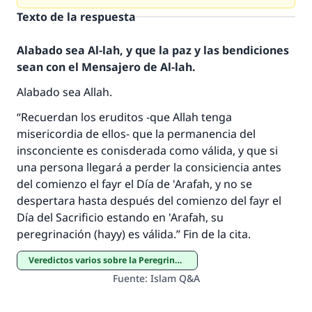
Texto de la respuesta
Alabado sea Al-lah, y que la paz y las bendiciones
sean con el Mensajero de Al-lah.
Alabado sea Allah.
La respuesta no. 110845 salvó un
“Recuerdan los eruditos -que Allah tenga
misericordia de ellos- que la permanencia del
matrimonio.
insconciente es conisderada como válida, y que si
una persona llegará a perder la consiciencia antes
Desde la Q hasta la A, su contribución ayuda a
del comienzo el fayr el Día de 'Arafah, y no se
IslamQA.
despertara hasta después del comienzo del fayr el
Profeta ﷺ dijo:
Día del Sacrificio estando en 'Arafah, su
"Una persona que orienta a otros a hacer el
peregrinación (hayy) es válida.” Fin de la cita.
bien obtendrá la misma recompensa que
aquellos que lo realicen."
Veredictos varios sobre la Peregrinación
Fuente
:
Islam Q&A
(MUSLIM, 1893)