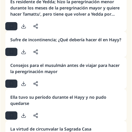
Es residente de Yedda; hizo la peregrinación menor
durante los meses de la peregrinación mayor y quiere
hacer Tamattu’, pero tiene que volver a Yedda por
trabajo. ¿Su regreso a Yedda cancela su Tamattu'?
Sufre de incontinencia; ¿Qué debería hacer él en Hayy?
Consejos para el musulmán antes de viajar para hacer
la peregrinación mayor
Ella tuvo su período durante el Hayy y no pudo
quedarse
La virtud de circunvalar la Sagrada Casa
La respuesta no. 110845 salvó un