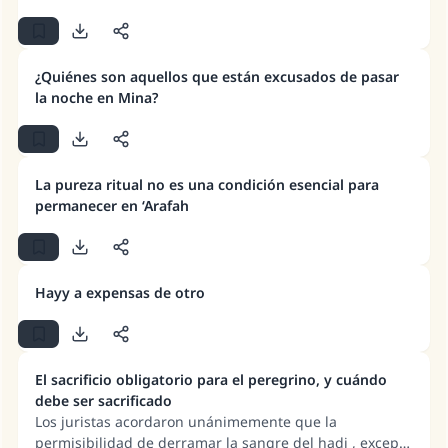
matrimonio.
Desde la Q hasta la A, su contribución ayuda a
¿Quiénes son aquellos que están excusados de pasar
IslamQA.
la noche en Mina?
Profeta ﷺ dijo:
"Una persona que orienta a otros a hacer el
bien obtendrá la misma recompensa que
La pureza ritual no es una condición esencial para
aquellos que lo realicen."
permanecer en ‘Arafah
(MUSLIM, 1893)
Hayy a expensas de otro
Contribuir
El sacrificio obligatorio para el peregrino, y cuándo
debe ser sacrificado
Los juristas acordaron unánimemente que la
permisibilidad de derramar la sangre del hadi , excepto