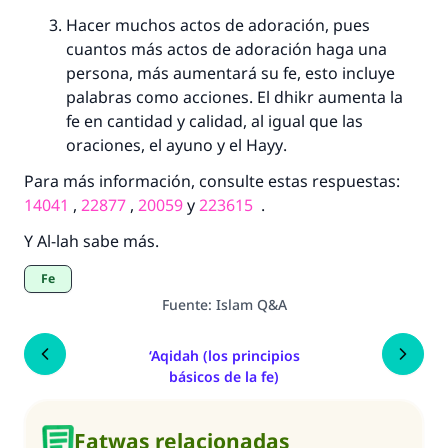
Hacer muchos actos de adoración, pues
La respuesta no. 110845 salvó un
cuantos más actos de adoración haga una
persona, más aumentará su fe, esto incluye
matrimonio.
palabras como acciones. El
dhikr
aumenta la
fe en cantidad y calidad, al igual que las
Desde la Q hasta la A, su contribución ayuda a
oraciones, el ayuno y el
Hayy
.
IslamQA.
Para más información, consulte estas respuestas:
Profeta ﷺ dijo:
"Una persona que orienta a otros a hacer el
14041
,
22877
,
20059
y
223615
.
bien obtendrá la misma recompensa que
Y Al-lah sabe más.
aquellos que lo realicen."
Fe
(MUSLIM, 1893)
Fuente
:
Islam Q&A
‘Aqidah (los principios
Contribuir
básicos de la fe)
Fatwas relacionadas