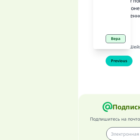
совершает пок
виды поклоне
количественно
Вера
Источник
:
Шейх
Previous
Подписк
Подпишитесь на почтов