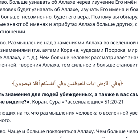
во. Больше узнавать об Аллахе через изучение Его имён 
ловек будет узнавать об Аллахе, изучать Его имена и б
 больше, несомненно, будет его вера. Поэтому вы обнару
ые знают об именах и атрибутах Аллаха больше других, 
 отношении.
тво. Размышление над знамениями Аллаха во вселенной 
знамениями (т.е. аятами Корана, чудесами Пророка, мир
 Аллаха, и т. д.). Чем больше человек рассматривает зн
Ответ № 110845 помог сохранить брак
ленной, творения Аллаха, тем сильнее и больше становитс
Помогите нам предоставить ответы Умме
وفي الأرض آيات للموقنين وفي أنفسكم أفلا تبصرون
Посланник Аллаха, мир ему и благословение, сказал:
Указавшему на благое (полагается) такая же награда как
сть знамения для людей убежденных,
а также в вас са
совершившему его»
не видите
?
»
.
Коран. Сура «Рассеивающие» 51:20-21
(МУСЛИМ, № 1893).
вающих на то, что размышления человека о вселенной ув
ного.
тво. Чаще и больше поклоняться Аллаху. Чем больше чел
Участвуйте сейчас!