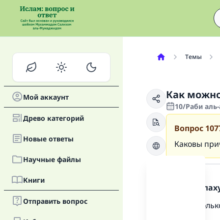
Темы
Как можно
Мой аккаунт
10/Раби аль-
Древо категорий
Вопрос
107
Новые oтветы
Каковы при
Научные файлы
Ответ
Книги
Хвала Аллаху
Отправить вопрос
Есть нескольк