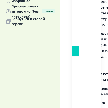
Избранное
Первое средст
Просматривать
Чем больше че
автономно (без
Новый
атрибуты, тем
интернета)
ученые, котор
Вернуться к старой
версии
верой в этом
Второе средс
шариатскими 
благословение
Аллаха во все
Аллах сказал:
«
«На земле е
Неужели вы 
Аятов, указы
веру, очень м
Третье средс