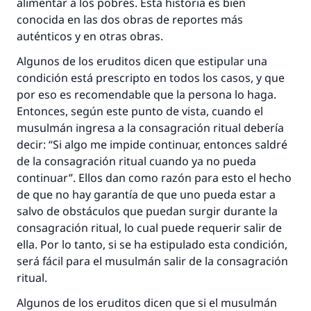
alimentar a los pobres. Esta historia es bien
conocida en las dos obras de reportes más
auténticos y en otras obras.
Algunos de los eruditos dicen que estipular una
condición está prescripto en todos los casos, y que
por eso es recomendable que la persona lo haga.
Entonces, según este punto de vista, cuando el
musulmán ingresa a la consagración ritual debería
decir: “Si algo me impide continuar, entonces saldré
de la consagración ritual cuando ya no pueda
La respuesta no. 110845 salvó un
continuar”. Ellos dan como razón para esto el hecho
matrimonio.
de que no hay garantía de que uno pueda estar a
salvo de obstáculos que puedan surgir durante la
Desde la Q hasta la A, su contribución ayuda a
consagración ritual, lo cual puede requerir salir de
IslamQA.
ella. Por lo tanto, si se ha estipulado esta condición,
Profeta ﷺ dijo:
será fácil para el musulmán salir de la consagración
"Una persona que orienta a otros a hacer el
ritual.
bien obtendrá la misma recompensa que
Algunos de los eruditos dicen que si el musulmán
aquellos que lo realicen."