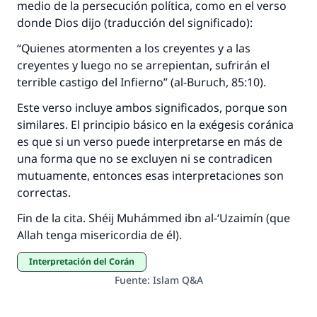
medio de la persecución política, como en el verso
Desde la Q hasta la A, su contribución ayuda a
donde Dios dijo (traducción del significado):
IslamQA.
“Quienes atormenten a los creyentes y a las
Profeta ﷺ dijo:
creyentes y luego no se arrepientan, sufrirán el
"Una persona que orienta a otros a hacer el
terrible castigo del Infierno” (al-Buruch, 85:10).
bien obtendrá la misma recompensa que
aquellos que lo realicen."
Este verso incluye ambos significados, porque son
similares. El principio básico en la exégesis coránica
(MUSLIM, 1893)
es que si un verso puede interpretarse en más de
una forma que no se excluyen ni se contradicen
mutuamente, entonces esas interpretaciones son
Contribuir
correctas.
Fin de la cita. Shéij Muhámmed ibn al-‘Uzaimín (que
Allah tenga misericordia de él).
Interpretación del Corán
Fuente
:
Islam Q&A