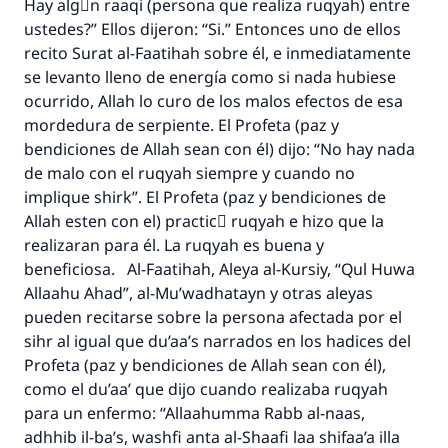
Hay algْn raaqi (persona que realiza ruqyah) entre
ustedes?” Ellos dijeron: “Si.” Entonces uno de ellos
recito Surat al-Faatihah sobre él, e inmediatamente
se levanto lleno de energía como si nada hubiese
ocurrido, Allah lo curo de los malos efectos de esa
mordedura de serpiente. El Profeta (paz y
bendiciones de Allah sean con él) dijo: “No hay nada
de malo con el ruqyah siempre y cuando no
implique shirk”. El Profeta (paz y bendiciones de
Allah esten con el) practicَ ruqyah e hizo que la
realizaran para él. La ruqyah es buena y
beneficiosa. Al-Faatihah, Aleya al-Kursiy, “Qul Huwa
Allaahu Ahad”, al-Mu’wadhatayn y otras aleyas
pueden recitarse sobre la persona afectada por el
sihr al igual que du’aa’s narrados en los hadices del
Profeta (paz y bendiciones de Allah sean con él),
como el du’aa’ que dijo cuando realizaba ruqyah
para un enfermo: “Allaahumma Rabb al-naas,
adhhib il-ba’s, washfi anta al-Shaafi laa shifaa’a illa