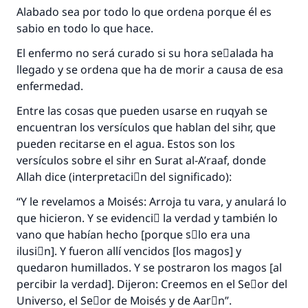
Alabado sea por todo lo que ordena porque él es
sabio en todo lo que hace.
El enfermo no será curado si su hora seٌalada ha
llegado y se ordena que ha de morir a causa de esa
enfermedad.
Entre las cosas que pueden usarse en ruqyah se
encuentran los versículos que hablan del sihr, que
pueden recitarse en el agua. Estos son los
versículos sobre el sihr en Surat al-A’raaf, donde
Allah dice (interpretaciَn del significado):
“Y le revelamos a Moisés: Arroja tu vara, y anulará lo
que hicieron. Y se evidenciَ la verdad y también lo
vano que habían hecho [porque sَlo era una
ilusiَn]. Y fueron allí vencidos [los magos] y
quedaron humillados. Y se postraron los magos [al
percibir la verdad]. Dijeron: Creemos en el Seٌor del
Universo, el Seٌor de Moisés y de Aarَn”.