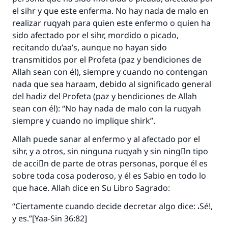
Desde la Q hasta la A, su contribución ayuda a
el sihr y que este enferma. No hay nada de malo en
IslamQA.
realizar ruqyah para quien este enfermo o quien ha
Profeta ﷺ dijo:
sido afectado por el sihr, mordido o picado,
"Una persona que orienta a otros a hacer el
recitando du’aa’s, aunque no hayan sido
bien obtendrá la misma recompensa que
transmitidos por el Profeta (paz y bendiciones de
aquellos que lo realicen."
Allah sean con él), siempre y cuando no contengan
nada que sea haraam, debido al significado general
(MUSLIM, 1893)
del hadiz del Profeta (paz y bendiciones de Allah
sean con él): “No hay nada de malo con la ruqyah
siempre y cuando no implique shirk”.
Contribuir
Allah puede sanar al enfermo y al afectado por el
sihr, y a otros, sin ninguna ruqyah y sin ningْn tipo
de acciَn de parte de otras personas, porque él es
sobre toda cosa poderoso, y él es Sabio en todo lo
que hace. Allah dice en Su Libro Sagrado:
“Ciertamente cuando decide decretar algo dice: ،Sé!,
y es.”[Yaa-Sin 36:82]