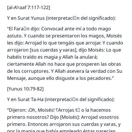
[al-A’raaf 7:117-122]
Y en Surat Yunus (interpretaciَn del significado):
“El Faraَn dijo: Convocad ante mí a todo mago
astuto. Y cuando se presentaron los magos, Moisés
les dijo: Arrojad lo que tengáis que arrojar. Y cuando
arrojaron [sus cuerdas y varas], dijo Moisés: Lo que
habéis traído es magia y Allah la anulará;
ciertamente Allah no hace que prosperen las obras
de los corruptores. Y Allah asevera la verdad con Su
Mensaje, aunque ello disguste a los pecadores.”
[Yunus 10:79-82]
Y en Surat Ta-Ha (interpretaciَn del significado):
“Dijeron: ،Oh, Moisés! ؟Arrojas tْ o la hacemos
primero nosotros? Dijo [Moisés]: Arrojad vosotros
primero. Entonces arrojaron sus cuerdas y varas, y
por la magia que había empleado éstas parecían