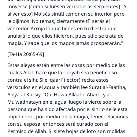
moverse [como si fuesen verdaderas serpientes]. [Y
al ver esto] Moisés sintiَ temor en su interior, pero
le dijimos: No temas, ciertamente tْ serás el
vencedor. Arroja lo que tienes en tu diestra que
anulará lo que ellos hicieron, pues sَlo se trata de
magia. Y sabe que los magos jamás prosperarán.”
[Ta-Ha 20:65-69]
Estas aleyas están entre las cosas por medio de las
cuales Allah hace que la ruqyah sea beneficioso
contra el sihr. Si el qaari’ (lector) recita estos
versículos en el agua y también lee Surat al-Faatiha,
Aleya al-Kursiy, “Qul Huwa Allaahu Ahad”, y al-
Mu’wadhatayn en el agua, luego la vierte sobre la
persona que ha sido afectada por el sihr o se le esta
impidiendo, por medio de la magia, tener relaciones
con su esposa, entonces será curado con el
Permiso de Allah. Si siete hojas de loto son molidas