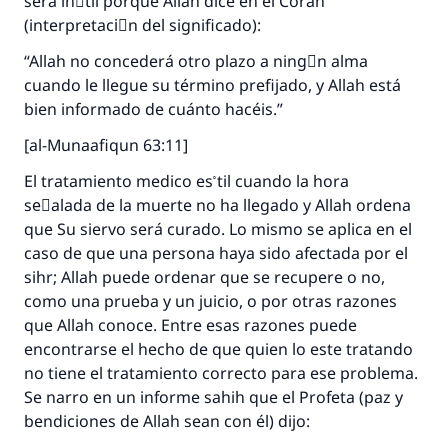
será inْtil porque Allah dice en el Corán
(interpretaciَn del significado):
“Allah no concederá otro plazo a ningْn alma
cuando le llegue su término prefijado, y Allah está
bien informado de cuánto hacéis.”
[al-Munaafiqun 63:11]
El tratamiento medico es ْtil cuando la hora
seٌalada de la muerte no ha llegado y Allah ordena
que Su siervo será curado. Lo mismo se aplica en el
caso de que una persona haya sido afectada por el
sihr; Allah puede ordenar que se recupere o no,
como una prueba y un juicio, o por otras razones
que Allah conoce. Entre esas razones puede
encontrarse el hecho de que quien lo este tratando
no tiene el tratamiento correcto para ese problema.
Se narro en un informe sahih que el Profeta (paz y
bendiciones de Allah sean con él) dijo: