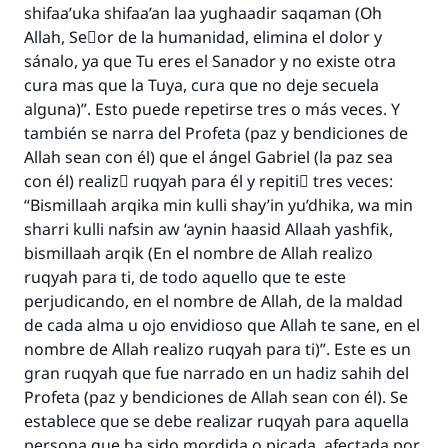
shifaa’uka shifaa’an laa yughaadir saqaman (Oh
Allah, Seٌor de la humanidad, elimina el dolor y
sánalo, ya que Tu eres el Sanador y no existe otra
cura mas que la Tuya, cura que no deje secuela
alguna)”. Esto puede repetirse tres o más veces. Y
también se narra del Profeta (paz y bendiciones de
Allah sean con él) que el ángel Gabriel (la paz sea
con él) realizَ ruqyah para él y repitiَ tres veces:
“Bismillaah arqika min kulli shay’in yu’dhika, wa min
sharri kulli nafsin aw ‘aynin haasid Allaah yashfik,
bismillaah arqik (En el nombre de Allah realizo
ruqyah para ti, de todo aquello que te este
perjudicando, en el nombre de Allah, de la maldad
de cada alma u ojo envidioso que Allah te sane, en el
nombre de Allah realizo ruqyah para ti)”. Este es un
La respuesta no. 110845 salvó un
gran ruqyah que fue narrado en un hadiz sahih del
Profeta (paz y bendiciones de Allah sean con él). Se
matrimonio.
establece que se debe realizar ruqyah para aquella
persona que ha sido mordida o picada, afectada por