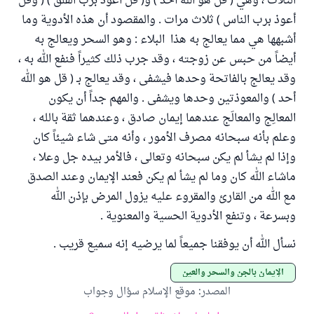
الثلاث ، وهي ( قل هو الله أحد ) و( قل أعوذ برب الفلق ) ( وقل
أعوذ برب الناس ) ثلاث مرات . والمقصود أن هذه الأدوية وما
أشبهها هي مما يعالج به هذا البلاء : وهو السحر ويعالج به
أيضاً من حبس عن زوجته ، وقد جرب ذلك كثيراً فنفع الله به ،
وقد يعالج بالفاتحة وحدها فيشفى ، وقد يعالج بـ ( قل هو الله
أحد ) والمعوذتين وحدها ويشفى . والمهم جداً أن يكون
المعالِج والمعالَج عندهما إيمان صادق ، وعندهما ثقة بالله ،
وعلم بأنه سبحانه مصرف الأمور ، وأنه متى شاء شيئاً كان
وإذا لم يشأ لم يكن سبحانه وتعالى ، فالأمر بيده جل وعلا ،
ماشاء الله كان وما لم يشأ لم يكن فعند الإيمان وعند الصدق
مع الله من القارئ والمقروء عليه يزول المرض بإذن الله
وبسرعة ، وتنفع الأدوية الحسية والمعنوية .
نسأل الله أن يوفقنا جميعاً لما يرضيه إنه سميع قريب .
الإيمان بالجن والسحر والعين
المصدر
:
موقع الإسلام سؤال وجواب