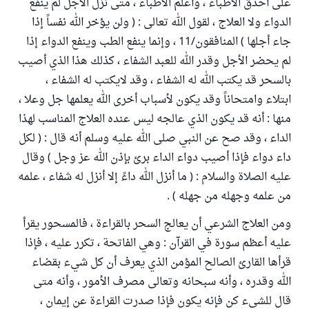
على أحذق الأطباء ، وأعلم الأطباء ، متى نزل الأجل لم ينفع
الدواء ولا العلاج ، لقول الله تعالى : ( ولن يؤخر الله نفساً إذا
جاء أجلها ) المنافقون/11 ، وإنما ينفع الطب وينفع الدواء إذا
لم يحضر الأجل وقدر الله للعبد الشفاء ، كذلك هذا الذي أصيب
بالسحر قد يكتب الله له الشفاء ، وقد لايكتب له الشفاء ،
ابتلاء وامتحاناً وقد يكون لأسباب أخرى الله يعلمها جل وعلا ،
منها : أنه قد يكون الذي عالجه ليس عنده العلاج المناسب لهذا
الداء ، وقد صح عن النبي صلى الله عليه وسلم أنه قال : ( لكل
داء دواء فإذا أصيب دواء الداء برئ بإذن الله عز وجل ) وقال
عليه الصلاة والسلام : ( ما أنزل الله داءً إلا أنزل له شفاء ، علمه
من علمه وجهله من جهله ) .
ومن العلاج الشرعي أن يعالج السحر بالقراءة ، فالمسحور يقرأ
عليه أعظم سورة في القرآن : وهي الفاتحة ، تكرر عليه ، فإذا
قرأها القارئ الصالح المؤمن الذي يعرف أن كل شيء بقضاء
الله وقدره ، وأنه سبحانه وتعالى مصرف الأمور ، وأنه متى
قال للشيء كن فإنه يكون فإذا صدرت القراءة عن إيمان ،