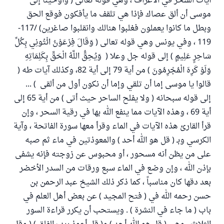
آيات السحر في الأعراف ، وهي قوله تعالى ( وأوحينا إلى
موسى أن ألق عصاك فإذا هي تلقف ما يأفكون فوقع الحق
وبطل ما كانوا يعملون فغلبوا هنالك وانقلبوا صاغرين) /117-
119 ، وفي يونس وهي قوله تعالى ( وَقَالَ فِرْعَوْنُ ائْتُونِي بِكُلِّ
سَاحِرٍ عَلِيمٍ ) إلى قوله جل وعلا ( وَيُحِقُّ اللَّهُ الْحَقَّ بِكَلِمَاتِهِ
وَلَوْ كَرِهَ الْمُجْرِمُونَ ) من أية 79 إلى أية 82، وكذلك آيات طه (
قالوا يا موسى إما أن تلقي وإما أن نكون أول من ألقى ) ...
إلى قوله سبحانه ( ولا يفلح الساحر حيث أتى ) من أية 65 إلى
أية 69 ، وهذه الآيات مما ينفع الله بها في رقية السحر ، وإن
قرأ القارئ هذه الآيات في الماء وقرأ معها سورة الفاتحة ، وآية
الكرسي وبـ ( قل هو الله أحد ) والمعوذتين في ماء ثم صبه
على من يظن أنه مسحور ، أو محبوس عن زوجته فإنه يشفى
بإذن الله ، وإن وضع في الماء سبع ورقات من السدر الأخضر
بعد دقها كان مناسباً ، كما ذكر ذلك الشيخ عبد الرحمن بن
حسن رحمه الله في ( فتح المجيد ) عن بعض أهل العلم في
باب ( ما جاء في النشرة ) . ويستحب أن يكرر قراءة السور