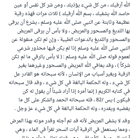
الله أرقيك ، من كل شيء يؤذيك ، ومن شر كل نفس أو عين
حاسد الله يشفيك ، بسم الله أرقيك ) ثلاث مرات فهذه رقية
عظيمة وثابتة عن النبي صلى الله عليه وسلم ، يشرع أن يرقى
بها اللديغ والمسحور والمريض ، ولا بأس أن يرقى المريض
والمسحور واللديغ بالدعوات الطيبة ، وإن لم تكن منقولة عن
النبي صلى الله عليه وسلم إذا لم يكن فيها محذور شرعي
لعموم قوله صلى الله عليه وسلم : ( لا بأس بالرقي ما لم تكن
شركاً ) ، وقد يعافي الله المريض والمسحور وغيرهما بغير
الرقية وبغير أسباب من الإنسان ، لأنه سبحانه هو القادر عل
كل شيء ، وله الحكمة البالغة في كل شيء ، وقد قال سبحانه
في كتابه الكريم ( إنما أمره إذا أراد شيئاً أن يقول له كن
فيكون ) يس /82 ، فله سبحانه الحمد والشكر على كل ما
يقضيه ويقدره ، وله الحكمة البالغة في كل شيء عز وجل .
وقد لا يشفى المريض لأنه قد تم أجله وقدر موته بهذا المرض
، ومما يستعمل في الرقية آيات السحر تقرأ في الماء ، وهي