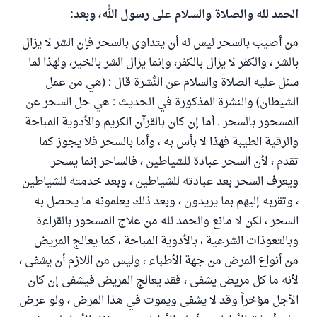
الحمد لله والصلاة والسلام على رسول الله، وبعد:
من أصيب بالسحر ليس له أن يتداوى بالسحر فإن الشر لا يزال
بالشر ، والكفر لا يزال بالكفر، وإنما يزال الشر بالخير، ولهذا لما
سئل عليه الصلاة والسلام عن النُّشرة قال : (هي من عمل
الشيطان) والنشرة المذكورة في الحديث : هي حل السحر عن
المسحور بالسحر . أما إن كان بالقرآن الكريم والأدوية المباحة
والرقية الطيبة فهذا لا بأس به ، وأما بالسحر فلا يجوز كما
تقدم ، لأن السحر عبادة للشياطين ، فالساحر إنما يسحر
ويعرف السحر بعد عبادته للشياطين ، وبعد خدمته للشياطين
، وتقربه إليهم بما يريدون ، وبعد ذلك يعلمونه ما يحصل به
السحر ، لكن لا مانع والحمد لله من علاج المسحور بالقراءة
وبالتعوذات الشرعية ، بالأدوية المباحة ، كما يعالج المريض
من أنواع المرض من جهة الأطباء ، وليس من اللازم أن يشفى ،
لأنه ما كل مريض يشفى ، فقد يعالج المريض فيشفى إن كان
الأجل مؤخراً وقد لا يشفى ويموت في هذا المرض ، ولو عرض