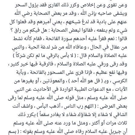
وعن تقوى وعن إخلاص وكرر ذلك القارئ فقد يزول السحر
ويشفى صاحبه بإذن الله ، وقد مر بعض الصحابة رضي الله
عنهم على بادية قد لدغ شيخهم ، يعني أميرهم وقد فعلوا كل
شيء ولم ينفعه ، فقالوا لبعض الصحابة : هل فيكم من راق ؟
قالوا : نعم فقرأ عليه أحدهم سورة الفاتحة ، فقام كأنه نشط
من عقال في الحال ، وعافاه الله من شر لدغة الحية ، والنبي
عليه الصلاة والسلام قال : ( لا بأس بالرقي ما لم تكن شركاً )
وقد رقى ورقي عليه الصلاة والسلام ، فالرقية فيها خير كثير ،
وفيها نفع عظيم ، فإذا قرئ على المسحور بالفاتحة ، وبآية
الكرسي ، وبـ ( قل هو الله أحد ) ، والمعوذتين ، أو بغيرها من
الآيات ، مع الدعوات الطيبة الواردة في الأحاديث عن النبي
صلى الله عليه وسلم ، مثل قوله صلى الله عليه وسلم لما رقى
بعـض المرضى : ( اللهم رب الناس ، أذهب البأس ، واشف أنت
الشافي لا شفاء إلا شفاؤك شفاء لا يغادر سقماً ) يكرر ذلك
ثلاث مرات أو أكثر ، ومثل ما ورد عنه صلى الله عليه وسلم
أن جبريل عليه السلام رقاه صلى الله عليه وسلم بقوله : ( بسم