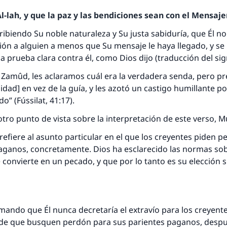
-lah, y que la paz y las bendiciones sean con el Mensajer
cribiendo Su noble naturaleza y Su justa sabiduría, que Él 
ción a alguien a menos que Su mensaje le haya llegado, y se
a prueba clara contra él, como Dios dijo (traducción del sig
 Zamûd, les aclaramos cuál era la verdadera senda, pero pre
lidad] en vez de la guía, y les azotó un castigo humillante p
respuesta no. 110845 salvó un matrimo
o” (Fússilat, 41:17).
tro punto de vista sobre la interpretación de este verso, M
esde la Q hasta la A, su contribución ayuda a IslamQ
 refiere al asunto particular en el que los creyentes piden p
Profeta ﷺ dijo:
aganos, concretamente. Dios ha esclarecido las normas sob
"Una persona que orienta a otros a hacer el bien obtendrá l
 convierte en un pecado, y que por lo tanto es su elección s
misma recompensa que aquellos que lo realicen."
(MUSLIM, 1893)
rmando que Él nunca decretaría el extravío para los creyen
Contribuir
de que busquen perdón para sus parientes paganos, despu