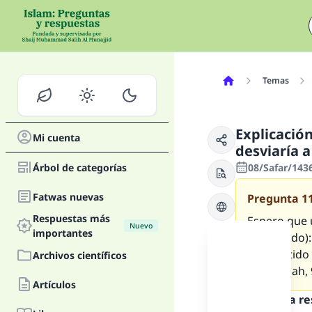
Temas
Explicación
Mi cuenta
desviaría 
Árbol de categorías
08/Safar/143
Fatwas nuevas
Pregunta
1
Respuestas más
Espero que u
Nuevo
importantes
significado)
transmitido
Archivos científicos
(at-Táwbah, 
Artículos
Texto de la r