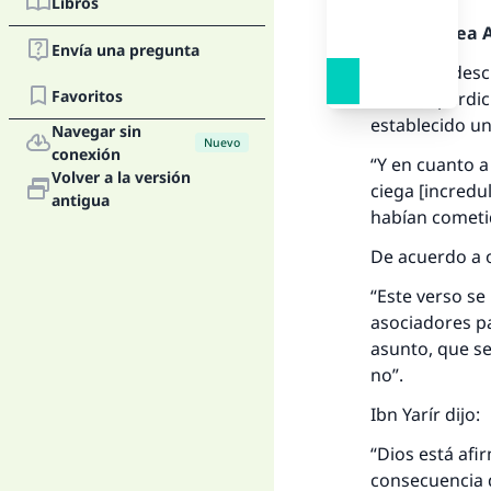
Libros
Alabado sea Al
Envía una pregunta
Dios dijo, des
Favoritos
hacia la perdi
establecido un
Navegar sin
Nuevo
conexión
“Y en cuanto a
Volver a la versión
ciega [incredu
antigua
La 
habían cometid
De acuerdo a o
D
“Este verso se
asociadores p
asunto, que se
no”.
Ibn Yarír dijo:
“Dios está afi
consecuencia 