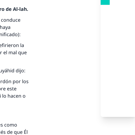
o de Al-lah.
no conduce
 haya
nificado):
firieron la
or el mal que
nio.
uyáhid dijo:
A.
erdón por los
re este
a
i lo hacen o
tes como
és de que Él