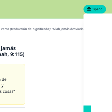
Español
l verso (traducción del significado): “Allah jamás desviaría a un pueblo lueg
h jamás
ah, 9:115)
 del
 y
s cosas”