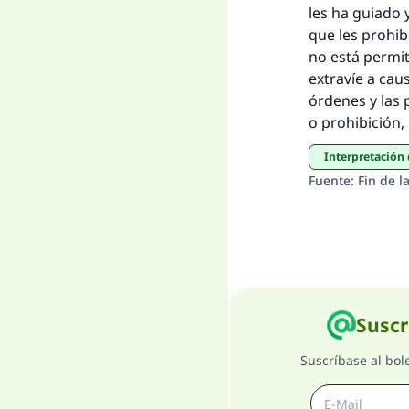
les ha guiado 
que les prohib
no está permit
extravíe a cau
órdenes y las 
o prohibición
Interpretación
Fuente
:
Fin de l
Suscr
Suscríbase al bol