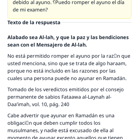
debido al ayuno. ؟Puedo romper el ayuno el día
de mi examen?
Texto de la respuesta
Alabado sea Al-lah, y que la paz y las bendiciones
sean con el Mensajero de Al-lah.
No está permitido romper el ayuno por la razَn que
usted menciona, sino que se trata de algo haraam,
porque no está incluido en las razones por las
cuales una persona puede no ayunar en Ramadán.
La respuesta no. 110845 salvó un
Tomado de los veredictos emitidos por el consejo
permanente de sabios Fataawa al-Laynah al-
matrimonio.
Daa’imah, vol. 10, pág. 240
Desde la Q hasta la A, su contribución ayuda a
Cabe advertir que ayunar en Ramadán es una
IslamQA.
obligaciَn que deben cumplir todos los
Profeta ﷺ dijo:
musulmanes, y nadie está excusado de ella al
"Una persona que orienta a otros a hacer el
momento de ayunar excepto aquellos que tienen