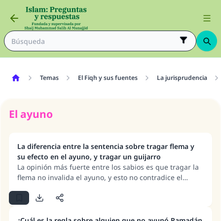
Temas
El Fiqh y sus fuentes
La jurisprudencia
El ayuno
La diferencia entre la sentencia sobre tragar flema y
su efecto en el ayuno, y tragar un guijarro
La opinión más fuerte entre los sabios es que tragar la
flema no invalida el ayuno, y esto no contradice el
hecho de que el ayuno se invalida al tragar cualquier
cosa externa, incluso si no es comida, como una piedra
u otra cosa similar.
¿Cuál es la regla sobre alguien que no ayunó Ramadán