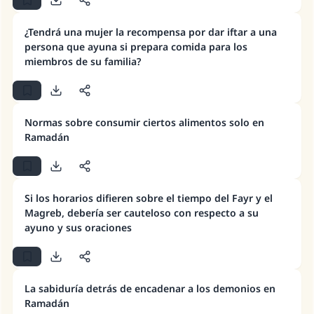
¿Tendrá una mujer la recompensa por dar iftar a una
La respuesta no. 110845 salvó un
persona que ayuna si prepara comida para los
matrimonio.
miembros de su familia?
Desde la Q hasta la A, su contribución ayuda a
IslamQA.
Normas sobre consumir ciertos alimentos solo en
Profeta ﷺ dijo:
Ramadán
"Una persona que orienta a otros a hacer el
bien obtendrá la misma recompensa que
aquellos que lo realicen."
Si los horarios difieren sobre el tiempo del Fayr y el
(MUSLIM, 1893)
Magreb, debería ser cauteloso con respecto a su
ayuno y sus oraciones
Contribuir
La sabiduría detrás de encadenar a los demonios en
Ramadán