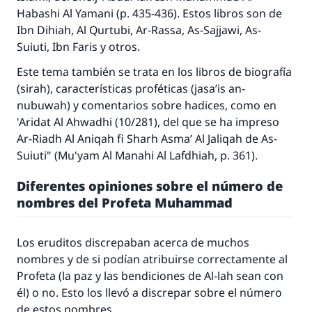
Habashi Al Yamani (p. 435-436). Estos libros son de
Ibn Dihiah, Al Qurtubi, Ar-Rassa, As-Sajjawi, As-
Suiuti, Ibn Faris y otros.
Este tema también se trata en los libros de biografía
(
sirah
), características proféticas (
jasa’is an-
nubuwah
) y comentarios sobre
hadices
, como en
'Aridat Al Ahwadhi
(10/281), del que se ha impreso
Ar-Riadh Al Aniqah fi Sharh Asma’ Al Jaliqah
de As-
Suiuti" (
Mu'yam Al Manahi Al Lafdhiah
, p. 361).
Diferentes opiniones sobre el número de
nombres del Profeta Muhammad
Los eruditos discrepaban acerca de muchos
nombres y de si podían atribuirse correctamente al
Profeta (la paz y las bendiciones de Al-lah sean con
él) o no. Esto los llevó a discrepar sobre el número
de estos nombres.