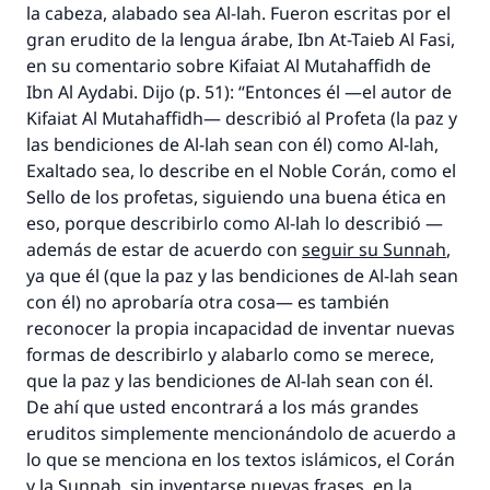
la cabeza, alabado sea Al-lah. Fueron escritas por el
gran erudito de la lengua árabe, Ibn At-Taieb Al Fasi,
en su comentario sobre
Kifaiat Al Mutahaffidh
de
Ibn Al Aydabi. Dijo (p. 51): “Entonces él —el autor de
Kifaiat Al Mutahaffidh
— describió al Profeta (la paz y
las bendiciones de Al-lah sean con él) como Al-lah,
Exaltado sea, lo describe en el Noble Corán, como el
Sello de los profetas, siguiendo una buena ética en
eso, porque describirlo como Al-lah lo describió —
además de estar de acuerdo con
seguir su
Sunnah
,
ya que él (que la paz y las bendiciones de Al-lah sean
con él) no aprobaría otra cosa— es también
reconocer la propia incapacidad de inventar nuevas
formas de describirlo y alabarlo como se merece,
que la paz y las bendiciones de Al-lah sean con él.
De ahí que usted encontrará a los más grandes
eruditos simplemente mencionándolo de acuerdo a
lo que se menciona en los textos islámicos, el Corán
y la
Sunnah
, sin inventarse nuevas frases, en la