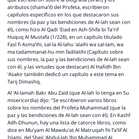
atributos (
shama’il
) del Profeta, escribieron
capítulos específicos en los que destacaron sus
nombres (la paz y las bendiciones de Al-lah sean con
él), como hizo Al Qadi 'Eiad en
Ash-Shifa bi Ta'rif
Huquq Al Mustafa
(1/228), en un capítulo titulado
Fasl fi Asma’ihi, sal-la Al-lahu 'alaihi wa sal-lam, wa
ma tadammanat-hu min fadilatihi
(Capítulo sobre
sus nombres, la paz y las bendiciones de Al-lah sean
con él, y las virtudes que destacan)
Al Hafidh
Ibn
'Asakir también dedicó un capítulo a este tema en
Tarij Dimashq
.
Al 'Al-lamah
Bakr Abu Zaid (que Al-lah lo tenga en Su
misericordia) dijo: "Se escribieron varios libros
sobre los nombres del Profeta Muhammad (que la
paz y las bendiciones de Al-lah sean con él). En
Kashf
Adh-Dhunun
, hay una lista de catorce libros, como
dice en
Mu'yam Al Mawdu'at Al Matruqah fit-Ta’lif Al
Islami
, del
Sheij
'Abdul-lah Ibn Muhammad Al