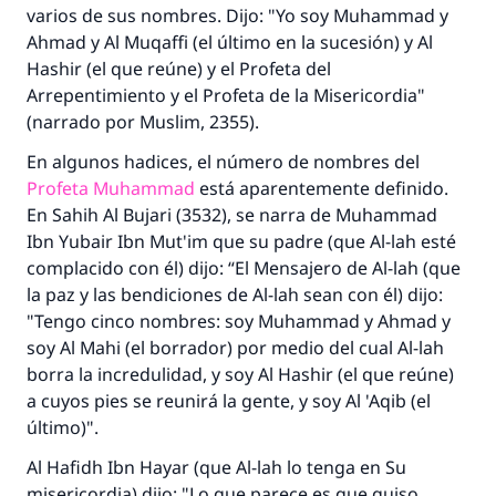
varios de sus nombres. Dijo: "Yo soy Muhammad y
Ahmad y
Al Muqaffi
(el último en la sucesión) y
Al
Hashir
(el que reúne) y el Profeta del
Arrepentimiento y el Profeta de la Misericordia"
(narrado por Muslim, 2355).
En algunos
hadices
, el número de nombres del
Profeta Muhammad
está aparentemente definido.
En
Sahih Al Bujari
(3532), se narra de Muhammad
Ibn Yubair Ibn Mut'im que su padre (que Al-lah esté
complacido con él) dijo: “El Mensajero de Al-lah (que
la paz y las bendiciones de Al-lah sean con él) dijo:
"Tengo cinco nombres: soy Muhammad y Ahmad y
soy
Al Mahi
(el borrador) por medio del cual Al-lah
borra la incredulidad, y soy
Al Hashir
(el que reúne)
a cuyos pies se reunirá la gente, y soy
Al 'Aqib
(el
último)".
Al Hafidh
Ibn Hayar (que Al-lah lo tenga en Su
misericordia) dijo: "Lo que parece es que quiso