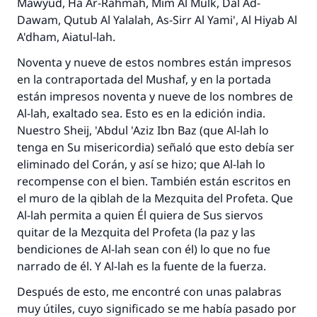
Mawyud, Ha Ar-Rahmah, Mim Al Mulk, Dal Ad-
Dawam, Qutub Al Yalalah, As-Sirr Al Yami', Al Hiyab Al
A'dham, Aiatul-lah
.
Noventa y nueve de estos nombres están impresos
en la contraportada del
Mushaf
, y en la portada
están impresos noventa y nueve de los nombres de
Al-lah, exaltado sea. Esto es en la edición india.
Nuestro
Sheij
, 'Abdul 'Aziz Ibn Baz (que Al-lah lo
tenga en Su misericordia) señaló que esto debía ser
eliminado del Corán, y así se hizo; que Al-lah lo
recompense con el bien. También están escritos en
el muro de la
qiblah
de la Mezquita del Profeta. Que
Al-lah permita a quien Él quiera de Sus siervos
quitar de la Mezquita del Profeta (la paz y las
bendiciones de Al-lah sean con él) lo que no fue
narrado de él. Y Al-lah es la fuente de la fuerza.
Después de esto, me encontré con unas palabras
muy útiles, cuyo significado se me había pasado por