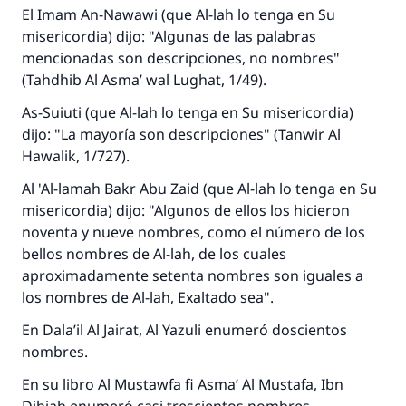
El
Imam
An-Nawawi (que Al-lah lo tenga en Su
misericordia) dijo: "Algunas de las palabras
mencionadas son descripciones, no nombres"
(
Tahdhib Al Asma’ wal Lughat
, 1/49).
As-Suiuti (que Al-lah lo tenga en Su misericordia)
dijo: "La mayoría son descripciones" (
Tanwir Al
Hawalik
, 1/727).
Al 'Al-lamah
Bakr Abu Zaid (que Al-lah lo tenga en Su
misericordia) dijo: "Algunos de ellos los hicieron
noventa y nueve nombres, como el número de los
bellos nombres de Al-lah, de los cuales
aproximadamente setenta nombres son iguales a
los nombres de Al-lah, Exaltado sea".
En
Dala’il Al Jairat
, Al Yazuli enumeró doscientos
nombres.
En su libro
Al Mustawfa fi Asma’ Al Mustafa
, Ibn