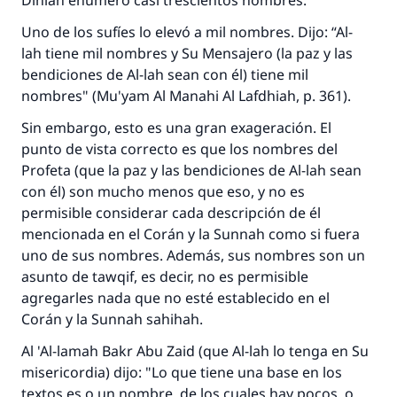
Dihiah enumeró casi trescientos nombres.
Uno de los sufíes lo elevó a mil nombres. Dijo: “Al-
lah tiene mil nombres y Su Mensajero (la paz y las
bendiciones de Al-lah sean con él) tiene mil
nombres" (
Mu'yam Al Manahi Al Lafdhiah
, p. 361).
Sin embargo, esto es una gran exageración. El
punto de vista correcto es que los nombres del
Profeta (que la paz y las bendiciones de Al-lah sean
con él) son mucho menos que eso, y no es
permisible considerar cada descripción de él
mencionada en el Corán y la
Sunnah
como si fuera
uno de sus nombres. Además, sus nombres son un
asunto de
tawqif
, es decir, no es permisible
agregarles nada que no esté establecido en el
Corán y la
Sunnah sahihah
.
Al 'Al-lamah
Bakr Abu Zaid (que Al-lah lo tenga en Su
misericordia) dijo: "Lo que tiene una base en los
textos es o un nombre, de los cuales hay pocos, o