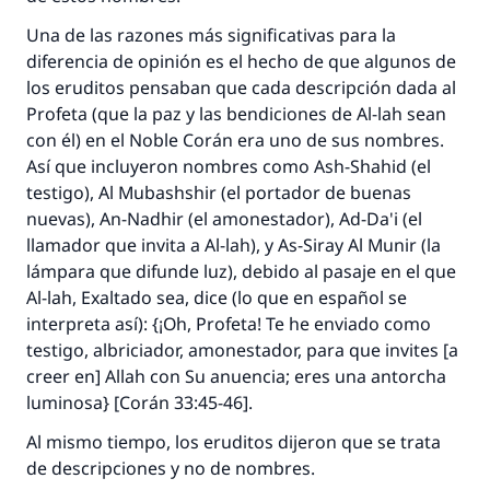
Una de las razones más significativas para la
La respuesta no. 110845 salvó un
diferencia de opinión es el hecho de que algunos de
los eruditos pensaban que cada descripción dada al
matrimonio.
Profeta (que la paz y las bendiciones de Al-lah sean
con él) en el Noble Corán era uno de sus nombres.
Desde la Q hasta la A, su contribución ayuda a
IslamQA.
Así que incluyeron nombres como
Ash-Shahid
(el
testigo),
Al Mubashshir
(el portador de buenas
Profeta ﷺ dijo:
nuevas),
An-Nadhir
(el amonestador), Ad-Da'i (el
"Una persona que orienta a otros a hacer el
llamador que invita a Al-lah), y
As-Siray Al Munir
(la
bien obtendrá la misma recompensa que
lámpara que difunde luz), debido al pasaje en el que
aquellos que lo realicen."
Al-lah, Exaltado sea, dice (lo que en español se
(MUSLIM, 1893)
interpreta así): {¡Oh, Profeta! Te he enviado como
testigo, albriciador, amonestador, para que invites [a
creer en] Allah con Su anuencia; eres una antorcha
Contribuir
luminosa} [Corán 33:45-46].
Al mismo tiempo, los eruditos dijeron que se trata
de descripciones y no de nombres.