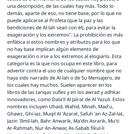
una descripción, de las cuales hay más. Todo lo
demás, aparte de eso, no tiene base, por lo que no
puede aplicarse al Profeta (que la paz y las
bendiciones de Al-lah sean con él), para evitar la
exageración y los extremos". La prohibición es más
enfática si estos nombres y atributos para los que
no hay base implican algún elemento de
exageración o irse a los extremos al elogiarlo. Esta
categoría es la que nos ocupa en este libro, para
advertir contra el uso de cualquier nombre que no
haya sido narrado de Al-lah o de Su Mensajero, de
los cuales hay muchos. Suelen aparecer en los
libros de las
tariqas
sufíes y en los
awrad
y
adhkar
innovadores, como
Dala’il Al Jairat
de Al Yazuli. Estos
nombres incluyen
Uhaid, Wahid, Minah, Mad'u,
Ghawz, Ghi-iaz, Muqil Al 'Azarat, Safuh 'an Az-Zal-lat,
Jazin 'Ilmil-lah, Bahr Anwarik, Ma'din Asrarik, Mu'ti
Ar-Rahmah, Nur An-Anwar, As-Sabab fikul-li