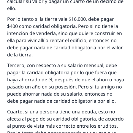
calcular su valor y pagar un cuarto de un décimo de
ello.
La respuesta no. 110845 salvó un
Por lo tanto si la tierra vale $16.000, debe pagar
matrimonio.
$400 como caridad obligatoria. Pero si no tiene la
intención de venderla, sino que quiere construir en
Desde la Q hasta la A, su contribución ayuda a
ella para vivir allí o rentar el edificio, entonces no
IslamQA.
debe pagar nada de caridad obligatoria por el valor
de la tierra.
Profeta ﷺ dijo:
"Una persona que orienta a otros a hacer el
Tercero, con respecto a su salario mensual, debe
bien obtendrá la misma recompensa que
pagar la caridad obligatoria por lo que fuera que
aquellos que lo realicen."
haya ahorrado de él, después de que el ahorro haya
(MUSLIM, 1893)
pasado un año en su posesión. Pero si tu amigo no
puede ahorrar nada de su salario, entonces no
debe pagar nada de caridad obligatoria por ello.
Contribuir
Cuarto, si una persona tiene una deuda, esto no
afecta al pago de su caridad obligatoria, de acuerdo
al punto de vista más correcto entre los eruditos.