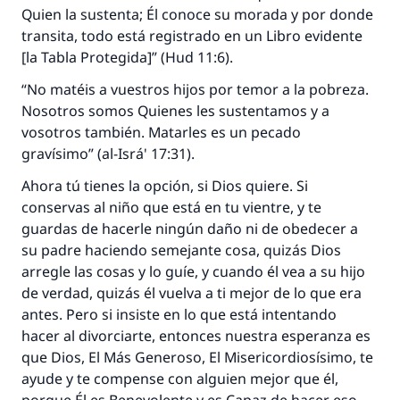
Quien la sustenta; Él conoce su morada y por donde
La respuesta no. 110845 salvó un
transita, todo está registrado en un Libro evidente
[la Tabla Protegida]” (Hud 11:6).
matrimonio.
“No matéis a vuestros hijos por temor a la pobreza.
Desde la Q hasta la A, su contribución ayuda a
Nosotros somos Quienes les sustentamos y a
IslamQA.
vosotros también. Matarles es un pecado
Profeta ﷺ dijo:
gravísimo” (al-Isrá' 17:31).
"Una persona que orienta a otros a hacer el
Ahora tú tienes la opción, si Dios quiere. Si
bien obtendrá la misma recompensa que
conservas al niño que está en tu vientre, y te
aquellos que lo realicen."
guardas de hacerle ningún daño ni de obedecer a
(MUSLIM, 1893)
su padre haciendo semejante cosa, quizás Dios
arregle las cosas y lo guíe, y cuando él vea a su hijo
de verdad, quizás él vuelva a ti mejor de lo que era
Contribuir
antes. Pero si insiste en lo que está intentando
hacer al divorciarte, entonces nuestra esperanza es
que Dios, El Más Generoso, El Misericordiosísimo, te
ayude y te compense con alguien mejor que él,