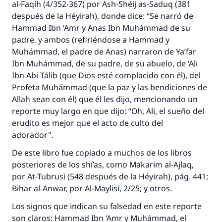
al-Faqíh (4/352-367) por Ash-Shéij as-Saduq (381
después de la Héyirah), donde dice: “Se narró de
Hammad Ibn ‘Amr y Anas Ibn Muhámmad de su
padre, y ambos (refiriéndose a Hammad y
Muhámmad, el padre de Anas) narraron de Ya’far
Ibn Muhámmad, de su padre, de su abuelo, de ‘Ali
Ibn Abi Tálib (que Dios esté complacido con él), del
Profeta Muhámmad (que la paz y las bendiciones de
Allah sean con él) que él les dijo, mencionando un
reporte muy largo en que dijo: “Oh, Ali, el sueño del
erudito es mejor que el acto de culto del
adorador".
De este libro fue copiado a muchos de los libros
posteriores de los shí’as, como Makarim al-Ajlaq,
por At-Tubrusi (548 después de la Héyirah), pág. 441;
Bihar al-Anwar, por Al-Maylisi, 2/25; y otros.
Los signos que indican su falsedad en este reporte
son claros: Hammad Ibn ‘Amr y Muhámmad, el