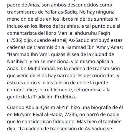
padre de Anas, son ambos desconocidos como
transmisores de Ya’far as-Sadiq. No hay ninguna
mención de ellos en los libros ni de los sunnitas ni
incluso en los libros de los shí’as, a tal punto que el
La respuesta no. 110845 salvó un
comentarista del libro Man la iahduruhu Faqíh
matrimonio.
(1/536) dijo, cuando el shéij As-Saduq atribuyó estas
cadenas de transmisión a Hammad Ibn 'Amr y Anas:
Desde la Q hasta la A, su contribución ayuda a
“Hammad Ibn 'Amr, quizás él sea de la ciudad de
IslamQA.
Nasibiyín, y no se menciona, y lo mismo aplica a
Anas Ibn Muhámmad. En la cadena de transmisión
Profeta ﷺ dijo:
"Una persona que orienta a otros a hacer el
que viene de ellos hay narradores desconocidos, y
bien obtendrá la misma recompensa que
esto es como si ellos fueran de entre la gente
aquellos que lo realicen."
común”, dice, increíblemente, refiriéndose a la
gente de la Tradición Profética.
(MUSLIM, 1893)
Cuando Abu al-Qásim al-Yu'i hizo una biografía de él
en Mu'yám Riyal al-Hadiz, 7/235, no narró de nadie
Contribuir
que lo consideraran fidedigno. Más bien él también
dijo: "La cadena de transmisión de As-Saduq se