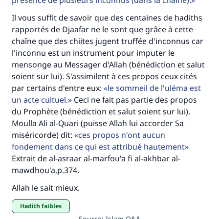
présence de plusieurs inconnus (dans la chaîne).
Il vous suffit de savoir que des centaines de hadiths
rapportés de Djaafar ne le sont que grâce à cette
chaîne que des chiites jugent truffée d'inconnus car
l'inconnu est un instrument pour imputer le
mensonge au Messager d'Allah (bénédiction et salut
soient sur lui). S'assimilent à ces propos ceux cités
par certains d'entre eux:
le sommeil de l'uléma est
un acte cultuel.
Ceci ne fait pas partie des propos
du Prophète (bénédiction et salut soient sur lui).
Moulla Ali al-Quari (puisse Allah lui accorder Sa
miséricorde) dit:
ces propos n'ont aucun
fondement dans ce qui est attribué hautement
Extrait de al-asraar al-marfou'a fi al-akhbar al-
mawdhou'a,p.374.
Allah le sait mieux.
Hadith faibles
Source
:
Islam Q&A