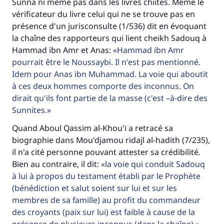
Faites une différence dans la vie de
Sunna ni même pas dans les livres chiites. Même le
vérificateur du livre celui qui ne se trouve pas en
millions de personnes grâce à votre
présence d'un jurisconsulte (1/536) dit en évoquant
contribution
la chaîne des rapporteurs qui lient cheikh Sadouq à
Hammad ibn Amr et Anas:
Hammad ibn Amr
Aidez nous à apporter des réponses.
pourrait être le Noussaybi. Il n'est pas mentionné.
Idem pour Anas ibn Muhammad. La voie qui aboutit
Le Messager d'Allah (Paix sur lui) a dit:
à ces deux hommes comporte des inconnus. On
"Celui qui indique une bonne action obtient la
dirait qu'ils font partie de la masse (c'est –à-dire des
même récompense que celui qui le fait."
Sunnites.
(MOUSLIM 1893)
Quand Aboul Qassim al-Khou'i a retracé sa
biographie dans Mou'djamou ridajl al-hadith (7/235),
il n'a cité personne pouvant attester sa crédibilité.
Soutenez IslamQA
Bien au contraire, il dit:
la voie qui conduit Sadouq
à lui à propos du testament établi par le Prophète
(bénédiction et salut soient sur lui et sur les
membres de sa famille) au profit du commandeur
des croyants (paix sur lui) est faible à cause de la