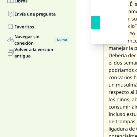
Libros
divorcio. Él
comunicamos
Envía una pregunta
controlar s
“te divorci
Favoritos
divorcio. Yo
Navegar sin
que entonces
Nuevo
conexión
manejar la p
Volver a la versión
Debería dec
antigua
él dos sema
podríamos c
con varios h
un musulmán
respecto al 
los niños, 
consumir alc
Incluso est
de trompas,
ligadura de
potencialme