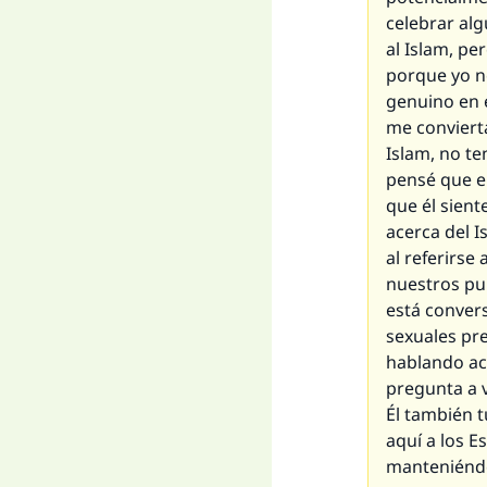
celebrar alg
al Islam, pe
porque yo no
genuino en 
me convierta
Islam, no te
pensé que e
que él sient
acerca del 
al referirse
nuestros pu
está conver
sexuales pre
hablando ace
pregunta a v
Él también 
aquí a los E
manteniéndon