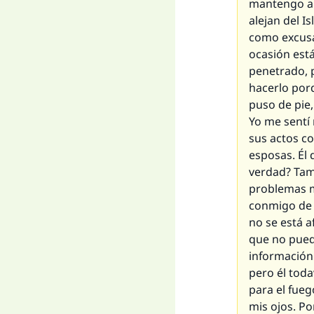
mantengo a 
alejan del I
como excusa
ocasión est
penetrado, 
hacerlo por
puso de pie,
Yo me sentí 
sus actos c
esposas. Él
verdad? Tam
problemas m
conmigo de 
no se está a
que no puedo
información 
pero él toda
para el fueg
mis ojos. P