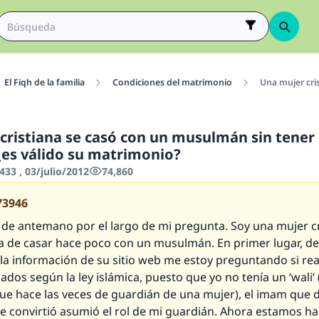
El Fiqh de la familia
Condiciones del matrimonio
Una mujer cri
cristiana se casó con un musulmán sin tener
¿es válido su matrimonio?
33 , 03/julio/2012
74,860
73946
 de antemano por el largo de mi pregunta. Soy una mujer cr
a de casar hace poco con un musulmán. En primer lugar, d
 la información de su sitio web me estoy preguntando si re
dos según la ley islámica, puesto que yo no tenía un ‘wali’ 
e hace las veces de guardián de una mujer), el imam que di
e convirtió asumió el rol de mi guardián. Ahora estamos h