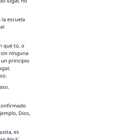
do lugar, no
 la escuela
el
n que tú, o
 sin ninguna
 un principio
ugar,
eso.
caso.
 confirmado
jemplo, Dios,
gusta, es
an-Nisá'