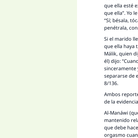
que ella esté 
que ella”. Yo l
“Sí; bésala, t
penétrala, con
Si el marido l
que ella haya 
Málik, quien d
él) dijo: “Cua
sinceramente y
separarse de e
8/136.
Ambos reportes
de la evidenci
Al-Manáwi (que
mantenido rela
que debe hacer
orgasmo cuando