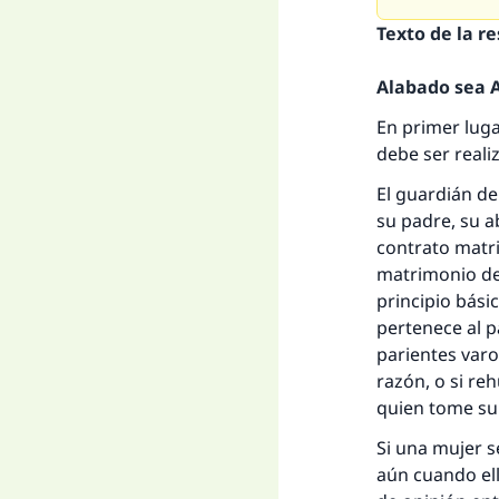
Texto de la r
Alabado sea Al
En primer luga
debe ser reali
El guardián de
su padre, su a
contrato matri
matrimonio deb
principio bási
pertenece al p
parientes varo
La 
razón, o si re
quien tome su
D
Si una mujer s
aún cuando ell