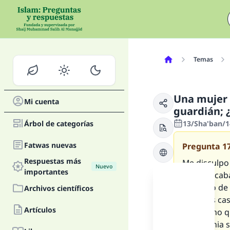
Temas
Una mujer 
Mi cuenta
guardián; 
Árbol de categorías
13/Sha'ban/14
Fatwas nuevas
Pregunta
1
Respuestas más
Me disculpo
Nuevo
importantes
que se acab
leer algo de
Archivos científicos
estamos casa
Artículos
masculino qu
ceremonia s