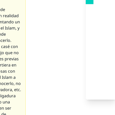
ede
n realidad
entando un
el Islam, y
ede
cerlo.
 casé con
ijo que no
es previas
rtiera en
osas con
 Islam a
nocerlo, no
adora, etc.
ligadura
o una
en ser
a de