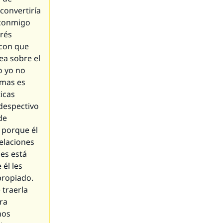
convertiría
r conmigo
erés
 con que
ea sobre el
o yo no
emas es
ticas
despectivo
de
 porque él
elaciones
les está
él les
propiado.
 traerla
ra
nos