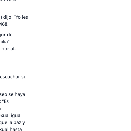
dijo: “Yo les
1468.
jor de
ilia”.
 por al-
y escuchar su
eseo se haya
 “Es
a
xual igual
que la paz y
exual hasta