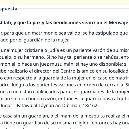
espuesta
-lah, y que la paz y las bendiciones sean con el Mensajer
r, para que un matrimonio sea válido, se ha estipulado que 
zado por el guardián de la mujer.
 una mujer cristiana o judía es un pariente varón de su mis
buelo, o su hermano. Si no hay tal pariente o se rehúsa, ent
monial lo hace un juez musulmán, si hay uno disponible; si 
e realizarlo el director del Centro Islámico en su localidad
co con respecto a la guardia de la mujer en el caso de matr
adre, luego a los parientes varones en orden de cercanía. S
nes o no están cualificados para ser guardianes de la muje
respuesta no. 110845 salvó un matrimo
húsan sin una buena razón, entonces la guardia pasa al gob
 lugar”. Fatáwa al-Láynah ad-Dá'imah, 18/162.
esde la Q hasta la A, su contribución ayuda a IslamQ
e casa sin un guardián, o el imam de la mezquita realiza el
Profeta ﷺ dijo:
a tiene un guardián de su misma religión, entonces hay una
"Una persona que orienta a otros a hacer el bien obtendrá l