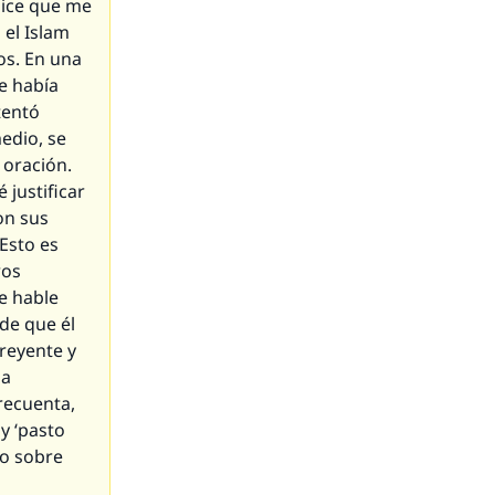
dice que me
 el Islam
os. En una
e había
tentó
edio, se
 oración.
 justificar
on sus
Esto es
ros
e hable
de que él
creyente y
na
recuenta,
y ‘pasto
lo sobre