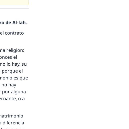
o de Al-lah.
el contrato
ma religión:
onces el
no lo hay, su
, porque el
imonio es que
i no hay
r por alguna
nio.
ernante, o a
A.
 matrimonio
 diferencia
a