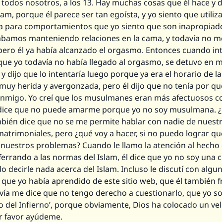
todos nosotros, a los 13. Hay muchas cosas que él hace y 
slam, porque él parece ser tan egoísta, y yo siento que utiliza
 para comportamientos que yo siento que son inapropiad
ábamos manteniendo relaciones en la cama, y todavía no m
pero él ya había alcanzado el orgasmo. Entonces cuando in
que yo todavía no había llegado al orgasmo, se detuvo en m
 y dijo que lo intentaría luego porque ya era el horario de la
muy herida y avergonzada, pero él dijo que no tenía por qué
onmigo. Yo creí que los musulmanes eran más afectuosos c
 dice que no puede amarme porque yo no soy musulmana. ¿
bién dice que no se me permite hablar con nadie de nuest
atrimoniales, pero ¿qué voy a hacer, si no puedo lograr qu
nuestros problemas? Cuando le llamo la atención al hecho 
ferrando a las normas del Islam, él dice que yo no soy una 
 decirle nada acerca del Islam. Incluso le discutí con algu
que yo había aprendido de este sitio web, que él también f
vía me dice que no tengo derecho a cuestionarlo, que yo so
o del Infierno’, porque obviamente, Dios ha colocado un ve
or favor ayúdeme.