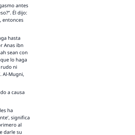
orgasmo antes
o?”. Él dijo:
ú, entonces
enga hasta
or Anas ibn
llah sean con
 que lo haga
 rudo ni
. Al-Mugni,
ado a causa
des ha
e’, significa
primero al
e darle su