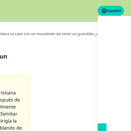
Español
stiana se casó con un musulmán sin tener un guardián; ¿es válido su matri
 un
istiana
espués de
almente
(familiar
rigía la
ablando de