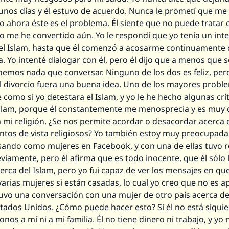
unos días y él estuvo de acuerdo. Nunca le prometí que me 
ro ahora éste es el problema. Él siente que no puede trata
 me he convertido aún. Yo le respondí que yo tenía un int
el Islam, hasta que él comenzó a acosarme continuamente
. Yo intenté dialogar con él, pero él dijo que a menos que s
nemos nada que conversar. Ninguno de los dos es feliz, per
l divorcio fuera una buena idea. Uno de los mayores probl
e como si yo detestara el Islam, y yo le he hecho algunas crí
Islam, porque él constantemente me menosprecia y es muy 
 a mi religión. ¿Se nos permite acordar o desacordar acerca 
ntos de vista religiosos? Yo también estoy muy preocupada
sando como mujeres en Facebook, y con una de ellas tuvo r
viamente, pero él afirma que es todo inocente, que él sólo 
rca del Islam, pero yo fui capaz de ver los mensajes en que 
arias mujeres si están casadas, lo cual yo creo que no es a
tuvo una conversación con una mujer de otro país acerca de
stados Unidos. ¿Cómo puede hacer esto? Si él no está siquie
os a mí ni a mi familia. Él no tiene dinero ni trabajo, y yo 