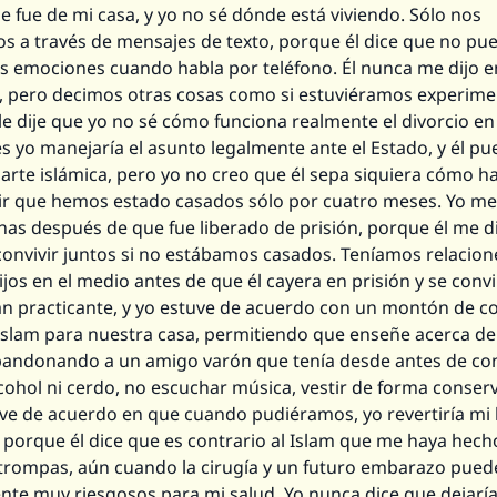
 se fue de mi casa, y yo no sé dónde está viviendo. Sólo nos
 a través de mensajes de texto, porque él dice que no pu
us emociones cuando habla por teléfono. Él nunca me dijo e
o”, pero decimos otras cosas como si estuviéramos experim
 le dije que yo no sé cómo funciona realmente el divorcio en 
 yo manejaría el asunto legalmente ante el Estado, y él pu
arte islámica, pero yo no creo que él sepa siquiera cómo ha
ir que hemos estado casados sólo por cuatro meses. Yo me
nas después de que fue liberado de prisión, porque él me d
onvivir juntos si no estábamos casados. Teníamos relacion
ijos en el medio antes de que él cayera en prisión y se convi
 practicante, y yo estuve de acuerdo con un montón de c
Islam para nuestra casa, permitiendo que enseñe acerca del
abandonando a un amigo varón que tenía desde antes de co
ohol ni cerdo, no escuchar música, vestir de forma conserv
uve de acuerdo en que cuando pudiéramos, yo revertiría mi 
 porque él dice que es contrario al Islam que me haya hech
 trompas, aún cuando la cirugía y un futuro embarazo pued
nte muy riesgosos para mi salud. Yo nunca dice que dejarí