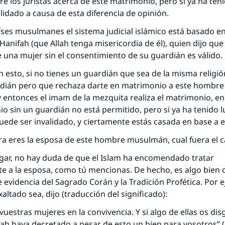
re los juristas acerca de este matrimonio, pero si ya ha teni
misma recompensa que aquellos que lo realicen."
lidado a causa de esta diferencia de opinión.
(MUSLIM, 1893)
es musulmanes el sistema judicial islámico está basado en
anifah (que Allah tenga misericordia de él), quien dijo que 
una mujer sin el consentimiento de su guardián es válido.
Contribuir
esto, si no tienes un guardián que sea de la misma religió
rdián pero que rechaza darte en matrimonio a este hombre
 entonces el imam de la mezquita realiza el matrimonio, en
o sin un guardián no está permitido, pero si ya ha tenido l
ede ser invalidado, y ciertamente estás casada en base a 
ra eres la esposa de este hombre musulmán, cual fuera el 
gar, no hay duda de que el Islam ha encomendado tratar
e a la esposa, como tú mencionas. De hecho, es algo bien
evidencia del Sagrado Corán y la Tradición Profética. Por e
xaltado sea, dijo (traducción del significado):
vuestras mujeres en la convivencia. Y si algo de ellas os dis
lah haya decretado a pesar de esto un bien para vosotros” (