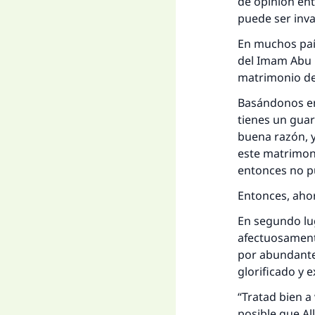
de opinión ent
puede ser inva
En muchos país
del Imam Abu H
matrimonio de 
Basándonos en 
tienes un gua
buena razón, y
este matrimoni
entonces no pu
Entonces, aho
En segundo lu
afectuosament
por abundante 
glorificado y e
“Tratad bien a 
posible que Al