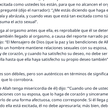
excitada como ustedes los están, para que no alcancen el 
e pregunté (dijo el narrador): “¿Me estás diciendo que haga es
ócala y abrázala, y cuando veas que está tan excitada como t
suma el acto sexual”.
lega al orgasmo antes que ella, es reprobable que él se det
también llegado al orgasmo, a causa del reporte narrado p
ijo: “El Mensajero de Dios (que la paz y las bendiciones de A
ndo un hombre mantiene relaciones sexuales con su esposa,
 de corazón, y cuando ha satisfecho su deseo, no debe ser
lla hasta que ella haya satisfecho su propio deseo también”
 son débiles, pero son auténticos en términos de signific
a que lo corrobora.
 Allah tenga misericordia de él) dijo: “‘Cuando uno de uste
ciones con su esposa, que lo haga de corazón y sincerament
lo de una forma afectuosa, como corresponde. Si él llega 
 ella está excitada, él no debe apresurarla; más bien, deb