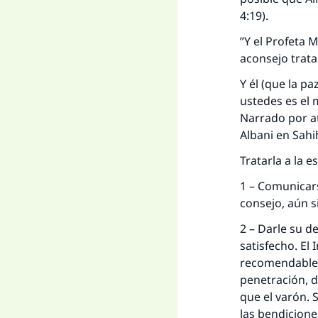
4:19).
”Y el Profeta 
aconsejo trata
Y él (que la pa
ustedes es el 
Narrado por at
Albani en Sahi
Tratarla a la 
1 – Comunicars
consejo, aún 
2 – Darle su d
satisfecho. El
recomendable 
penetración, d
que el varón. 
las bendicione