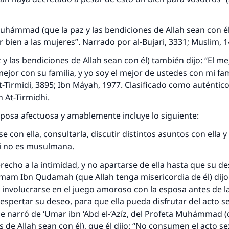
Muhámmad (que la paz y las bendiciones de Allah sean con él) 
r bien a las mujeres”. Narrado por al-Bujari, 3331; Muslim, 
z y las bendiciones de Allah sean con él) también dijo: “El me
mejor con su familia, y yo soy el mejor de ustedes con mi fam
-Tirmidi, 3895; Ibn Máyah, 1977. Clasificado como auténtico
h At-Tirmidhi.
esposa afectuosa y amablemente incluye lo siguiente:
e con ella, consultarla, discutir distintos asuntos con ella 
si no es musulmana.
erecho a la intimidad, y no apartarse de ella hasta que su d
 Imam Ibn Qudamah (que Allah tenga misericordia de él) dijo:
involucrarse en el juego amoroso con la esposa antes de l
espertar su deseo, para que ella pueda disfrutar del acto se
Se narró de ‘Umar ibn ‘Abd el-‘Azíz, del Profeta Muhámmad (
s de Allah sean con él), que él dijo: “No consumen el acto s