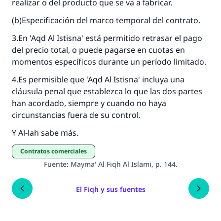
realizar o del producto que se va a fabricar.
Desde la Q hasta la A, su contribución ayuda a
IslamQA.
(b)Especificación del marco temporal del contrato.
Profeta ﷺ dijo:
3.En
'Aqd Al Istisna'
está permitido retrasar el pago
"Una persona que orienta a otros a hacer el
del precio total, o puede pagarse en cuotas en
bien obtendrá la misma recompensa que
momentos específicos durante un período limitado.
aquellos que lo realicen."
4.Es permisible que
'Aqd Al Istisna'
incluya una
(MUSLIM, 1893)
cláusula penal que establezca lo que las dos partes
han acordado, siempre y cuando no haya
circunstancias fuera de su control.
Contribuir
Y Al-lah sabe más.
Contratos comerciales
Fuente
:
Mayma' Al Fiqh Al Islami, p. 144.
El Fiqh y sus fuentes