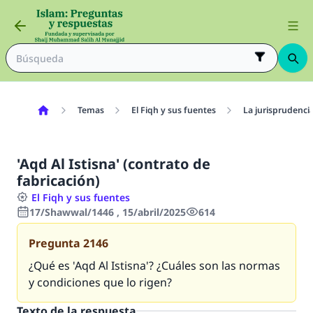
Temas
El Fiqh y sus fuentes
La jurisprudenci
'Aqd Al Istisna' (contrato de
fabricación)
El Fiqh y sus fuentes
17/Shawwal/1446 , 15/abril/2025
614
Pregunta
2146
¿Qué es
'Aqd Al Istisna'
? ¿Cuáles son las normas
y condiciones que lo rigen?
Texto de la respuesta