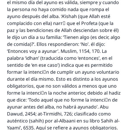
el mismo día del ayuno es válida, siempre y cuando
la persona no haya comido nada que rompa el
ayuno después del alba. ‘A’ishah (que Allah esté
complacido con ella) narrَ que el Profeta (que la
paz y las bendiciones de Allah desciendan sobre él)
le dijo un día a su familia: ‘Tienen algo (es decir, algo
de comida)?’. Ellos respondieron: ‘No’. él dijo:
‘Entonces voy a ayunar’. Muslim, 1154, 170. La
palabra ‘idhan’ (traducida como ‘entonces’, en el
sentido de ‘en ese caso’) indica que es permitido
formar la intenciَn de cumplir un ayuno voluntario
durante el día mismo. Esto es distinto a los ayunos
obligatorios, que no son válidos a menos que uno
forme la intenciَn la noche anterior, debido al hadiz
que dice: ‘Todo aquel que no forme la intenciَn de
ayunar antes del alba, no habrá ayunado’. Abu
Dawud, 2454; at-Tirmidhi, 726; clasificado como
auténtico (sahih) por al-Albaani en su libro Sahih al-
Yaami’, 6535. Aquí se refiere a ayunos obligatorios.