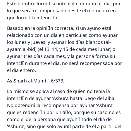
Este hombre formَ su intenciَn durante el día, por
lo que será recompensado desde el momento en
La respuesta no. 110845 salvó un
que formَ la intenciَn.
matrimonio.
Basado en la opiniَn correcta, si un ayuno está
relacionado con un día en particular, como ayunar
Desde la Q hasta la A, su contribución ayuda a
IslamQA.
los lunes y jueves, y ayunar los días blancos (al-
ayaam al-bid) (el 13, 14, y 15 de cada mes lunar) o
Profeta ﷺ dijo:
ayunar tres días cada mes, y la persona forma su
"Una persona que orienta a otros a hacer el
intenciَn durante el día, no será recompensada por
bien obtendrá la misma recompensa que
el día entero.
aquellos que lo realicen."
As-Sharh al-Mumti’, 6/373.
(MUSLIM, 1893)
Lo mismo se aplica al caso de quien no tenía la
intenciَn de ayunar ‘Ashura hasta luego del alba:
Contribuir
No obtendrá la recompensa por ayunar ‘Ashura’,
que es redenciَn por un aٌo, porque su caso no es
como el de la persona que ayunَ todo el día de
‘Ashura’, sino que solo ayunَ parte de él a partir del