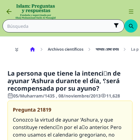
Archivos científicos
আশুরার রোজা রাখার
La persona que tiene la intenciَn de
ayunar ‘Ashura durante el día, ؟será
recompensada por su ayuno?
05/Muharram/1435 , 08/noviembre/2013
11,628
Pregunta
21819
Conozco la virtud de ayunar ‘Ashura, y que
constituye redenciَn por el aٌo anterior. Pero
como usamos el calendario gregoriano, no