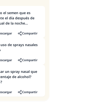
no el semen que es
te el día después de
ual de la noche
escargar
Compartir
 uso de sprays nasales
o
escargar
Compartir
sar un spray nasal que
entaje de alcohol?
o?
escargar
Compartir