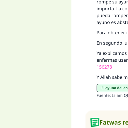
rompe su ayuno
importa. La co
pueda romper s
ayuno es abste
Para obtener m
En segundo lu
Ya explicamos 
enfermas usan 
156278
Y Allah sabe m
El ayuno del e
Fuente
:
Islam Q
Fatwas r