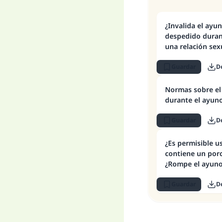
¿Invalida el ayu
despedido duran
una relación sex
anterior?
Guardar
D
Normas sobre el
durante el ayun
Guardar
D
¿Es permisible u
contiene un porc
¿Rompe el ayun
Guardar
D