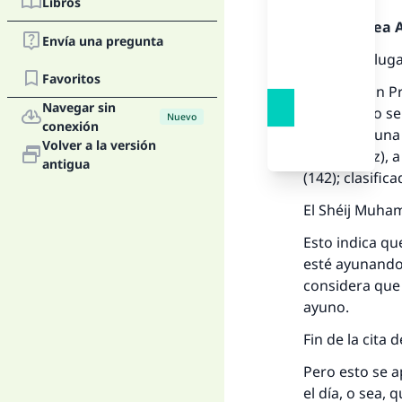
Libros
Alabado sea Al
Envía una pregunta
En primer luga
Favoritos
La Tradición P
Navegar sin
ayuno. Esto se
Nuevo
conexión
el caso de una
Volver a la versión
por la nariz),
antigua
(142); clasifi
El Shéij Muham
Esto indica qu
esté ayunando 
considera que 
ayuno.
Fin de la cita 
Pero esto se a
el día, o sea,