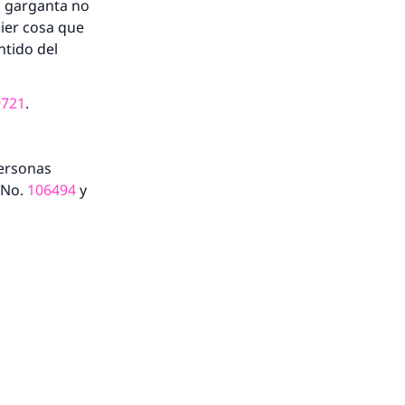
a garganta no
uier cosa que
ntido del
9721
.
personas
 No.
106494
y