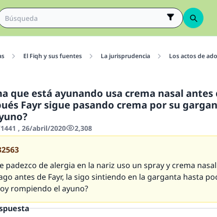
as
El Fiqh y sus fuentes
La jurisprudencia
Los actos de ad
a que está ayunando usa crema nasal antes d
pués Fayr sigue pasando crema por su gargan
ayuno?
441 , 26/abril/2020
2,308
32563
 padezco de alergia en la nariz uso un spray y crema nasa
go antes de Fayr, la sigo sintiendo en la garganta hasta p
stoy rompiendo el ayuno?
espuesta