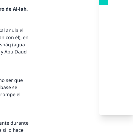
o de Al-lah.
al anula el
n con él), en
nsháq (agua
) y Abu Daud
.
 no ser que
 base se
a rompe el
mente durante
 si lo hace