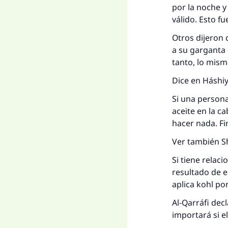
por la noche y
válido. Esto f
Otros dijeron 
a su garganta 
tanto, lo mism
Dice en Háshiy
Si una persona
aceite en la ca
hacer nada. Fin
Ver también Sha
Si tiene relac
resultado de e
aplica kohl por
Al-Qarráfi dec
importará si el