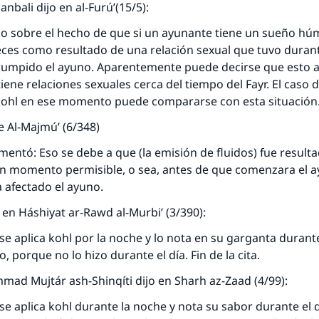
anbali dijo en al-Furú’(15/5):
so sobre el hecho de que si un ayunante tiene un sueño h
respuesta no. 110845 salvó un matrimo
veces como resultado de una relación sexual que tuvo durant
rumpido el ayuno. Aparentemente puede decirse que esto ap
esde la Q hasta la A, su contribución ayuda a IslamQ
iene relaciones sexuales cerca del tiempo del Fayr. El caso 
Profeta ﷺ dijo:
 kohl en ese momento puede compararse con esta situación
"Una persona que orienta a otros a hacer el bien obtendrá l
de Al-Majmú’ (6/348)
misma recompensa que aquellos que lo realicen."
ntó: Eso se debe a que (la emisión de fluidos) fue resulta
(MUSLIM, 1893)
un momento permisible, o sea, antes de que comenzara el a
a afectado el ayuno.
Contribuir
 en Háshiyat ar-Rawd al-Murbi’ (3/390):
 se aplica kohl por la noche y lo nota en su garganta durante
 porque no lo hizo durante el día. Fin de la cita.
mad Mujtár ash-Shinqíti dijo en Sharh az-Zaad (4/99):
 se aplica kohl durante la noche y nota su sabor durante el d