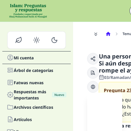
Tem
Una person
Mi cuenta
Si aún des
rompe el 
Árbol de categorías
03/Ramadan/1
Fatwas nuevas
Pregunta
2
Respuestas más
Nuevo
importantes
Debido a que
aunque lo ha
Archivos científicos
del Fayr ¿E
Artículos
Texto de la r