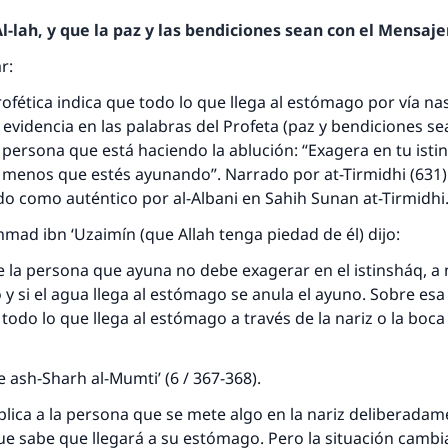
-lah, y que la paz y las bendiciones sean con el Mensajer
r:
rofética indica que todo lo que llega al estómago por vía nas
 evidencia en las palabras del Profeta (paz y bendiciones sea
 persona que está haciendo la ablución: “Exagera en tu isti
 a menos que estés ayunando”. Narrado por at-Tirmidhi (631
cado como auténtico por al-Albani en Sahih Sunan at-Tirmidhi
mad ibn ‘Uzaimín (que Allah tenga piedad de él) dijo:
e la persona que ayuna no debe exagerar en el istinsháq, a
y si el agua llega al estómago se anula el ayuno. Sobre esa
todo lo que llega al estómago a través de la nariz o la boc
de ash-Sharh al-Mumti’ (6 / 367-368).
plica a la persona que se mete algo en la nariz deliberada
 que sabe que llegará a su estómago. Pero la situación cambia