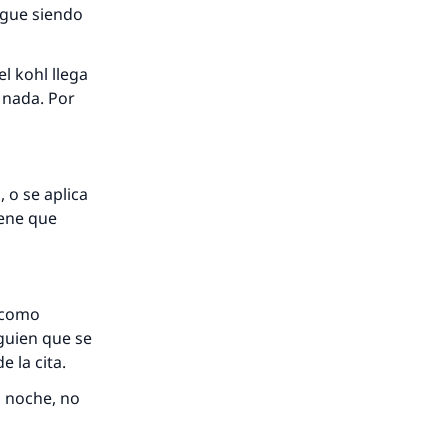
igue siendo
l kohl llega
 nada. Por
 o se aplica
iene que
r como
lguien que se
e la cita.
a noche, no