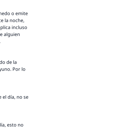
úmedo o emite
nio.
e la noche,
lica incluso
A.
de alguien
.
a
do de la
yuno. Por lo
 el día, no se
ía, esto no