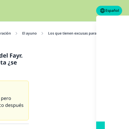
Español
oración
El ayuno
Los que tienen excusas para no ayunar
E
el Fayr.
ta ¿se
l pero
oco después