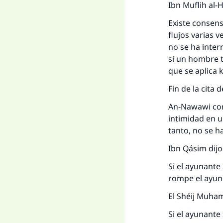
Ibn Muflih al-H
Existe consen
La 
flujos varias 
no se ha inter
D
si un hombre t
que se aplica
Fin de la cita 
An-Nawawi come
intimidad en 
tanto, no se h
Ibn Qásim dijo
Si el ayunante
rompe el ayuno,
El Shéij Muham
Si el ayunante