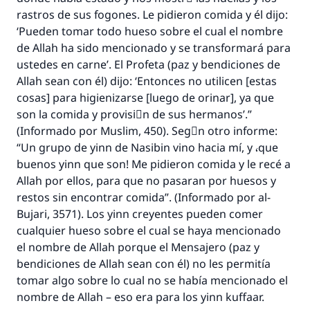
rastros de sus fogones. Le pidieron comida y él dijo:
‘Pueden tomar todo hueso sobre el cual el nombre
de Allah ha sido mencionado y se transformará para
ustedes en carne’. El Profeta (paz y bendiciones de
Allah sean con él) dijo: ‘Entonces no utilicen [estas
cosas] para higienizarse [luego de orinar], ya que
son la comida y provisiَn de sus hermanos’.”
(Informado por Muslim, 450). Segْn otro informe:
“Un grupo de yinn de Nasibin vino hacia mí, y ،que
buenos yinn que son! Me pidieron comida y le recé a
Allah por ellos, para que no pasaran por huesos y
restos sin encontrar comida”. (Informado por al-
Bujari, 3571). Los yinn creyentes pueden comer
cualquier hueso sobre el cual se haya mencionado
el nombre de Allah porque el Mensajero (paz y
bendiciones de Allah sean con él) no les permitía
tomar algo sobre lo cual no se había mencionado el
nombre de Allah – eso era para los yinn kuffaar.