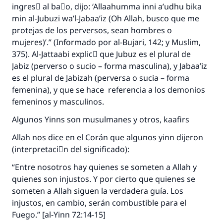
Profeta ﷺ dijo:
ingresَ al baٌo, dijo: ‘Allaahumma inni a’udhu bika
"Una persona que orienta a otros a hacer el
min al-Jubuzi wa’l-Jabaa’iz (Oh Allah, busco que me
bien obtendrá la misma recompensa que
protejas de los perversos, sean hombres o
aquellos que lo realicen."
mujeres)’.” (Informado por al-Bujari, 142; y Muslim,
(MUSLIM, 1893)
375). Al-Jattaabi explicَ que Jubuz es el plural de
Jabiz (perverso o sucio – forma masculina), y Jabaa’iz
es el plural de Jabizah (perversa o sucia – forma
Contribuir
femenina), y que se hace referencia a los demonios
femeninos y masculinos.
Algunos Yinns son musulmanes y otros, kaafirs
Allah nos dice en el Corán que algunos yinn dijeron
(interpretaciَn del significado):
“Entre nosotros hay quienes se someten a Allah y
quienes son injustos. Y por cierto que quienes se
someten a Allah siguen la verdadera guía. Los
injustos, en cambio, serán combustible para el
Fuego.” [al-Yinn 72:14-15]