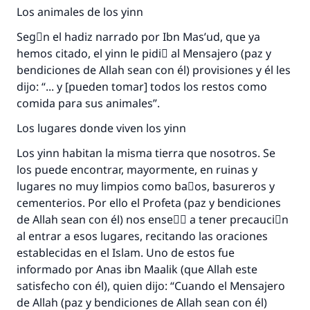
Los animales de los yinn
Segْn el hadiz narrado por Ibn Mas’ud, que ya
hemos citado, el yinn le pidiَ al Mensajero (paz y
bendiciones de Allah sean con él) provisiones y él les
dijo: “... y [pueden tomar] todos los restos como
comida para sus animales”.
Los lugares donde viven los yinn
Los yinn habitan la misma tierra que nosotros. Se
los puede encontrar, mayormente, en ruinas y
lugares no muy limpios como baٌos, basureros y
cementerios. Por ello el Profeta (paz y bendiciones
La respuesta no. 110845 salvó un
de Allah sean con él) nos enseٌَ a tener precauciَn
al entrar a esos lugares, recitando las oraciones
matrimonio.
establecidas en el Islam. Uno de estos fue
informado por Anas ibn Maalik (que Allah este
Desde la Q hasta la A, su contribución ayuda a
satisfecho con él), quien dijo: “Cuando el Mensajero
IslamQA.
de Allah (paz y bendiciones de Allah sean con él)