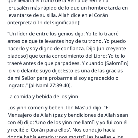
que llevaría el trono de la Reina de Yemen a
Jerusalén más rápido de lo que un hombre tarda en
levantarse de su silla. Allah dice en el Corán
(interpretaciَn del significado):
“Un líder de entre los genios dijo: Yo te lo traeré
antes de que te levantes hoy de tu trono. Yo puedo
hacerlo y soy digno de confianza. Dijo [un creyente
piadoso] que tenía conocimiento del Libro: Yo te lo
traeré antes de que parpadees. Y cuando [Salomَn]
lo vio delante suyo dijo: Esto es una de las gracias
de mi Seٌor para probarme si soy agradecido o
ingrato.” [al-Naml 27:39-40].
La comida y bebida de los yinn
Los yinn comen y beben. Ibn Mas’ud dijo: “El
Mensajero de Allah (paz y bendiciones de Allah sean
con él) dijo: ‘Uno de los yinn me llamَ y yo fui con él
y recité el Corán para ellos’. Nos condujo hacia
donde había estado y nos mostrَ las huellas y los