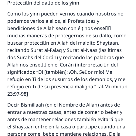
Protecciَn del daٌo de los yinn
Como los yinn pueden vernos cuando nosotros no
podemos verlos a ellos, el Profeta (paz y
bendiciones de Allah sean con él) nos enseٌَ
muchas maneras de protegernos de su daٌo, como
buscar protecciَn en Allah del maldito Shaytaan,
recitando Surat al-Falaq y Surat al-Naas (las ْltimas
dos Surahs del Corán) y recitando las palabras que
Allah nos enseٌَ en el Corán (interpretaciَn del
significado): “Di [también]: ،Oh, Seٌor mío! Me
refugio en Ti de los susurros de los demonios, y me
refugio en Ti de su presencia maligna.” [al-Mu’minun
23:97-98]
Decir Bismillaah (en el Nombre de Allah) antes de
entrar a nuestras casas, antes de comer o beber y
antes de mantener relaciones también evitará que
el Shaytaan entre en la casa o participe cuando una
persona come, bebe o mantiene relaciones. De la