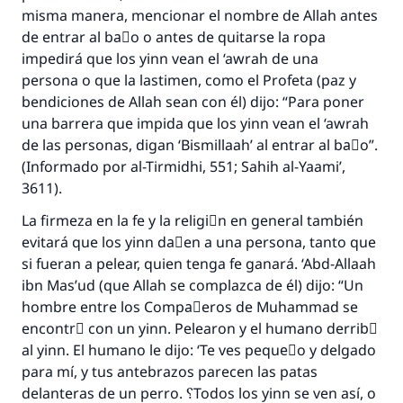
misma manera, mencionar el nombre de Allah antes
de entrar al baٌo o antes de quitarse la ropa
impedirá que los yinn vean el ‘awrah de una
persona o que la lastimen, como el Profeta (paz y
bendiciones de Allah sean con él) dijo: “Para poner
una barrera que impida que los yinn vean el ‘awrah
de las personas, digan ‘Bismillaah’ al entrar al baٌo”.
(Informado por al-Tirmidhi, 551; Sahih al-Yaami’,
3611).
La firmeza en la fe y la religiَn en general también
evitará que los yinn daٌen a una persona, tanto que
si fueran a pelear, quien tenga fe ganará. ‘Abd-Allaah
ibn Mas’ud (que Allah se complazca de él) dijo: “Un
hombre entre los Compaٌeros de Muhammad se
encontrَ con un yinn. Pelearon y el humano derribَ
al yinn. El humano le dijo: ‘Te ves pequeٌo y delgado
para mí, y tus antebrazos parecen las patas
delanteras de un perro. ؟Todos los yinn se ven así, o