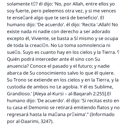
solamente tْ? él dijo: ‘No, por Allah, entre ellos yo
soy fuerte, pero peleemos otra vez, y si me vences
te enseٌaré algo que te será de beneficio’. El
humano dijo: ‘De acuerdo’. él dijo: ‘Recita ‘،Allah! No
existe nada ni nadie con derecho a ser adorado
excepto él, Viviente, se basta a Sí mismo y se ocupa
de toda la creaciَn. No Lo toma somnolencia ni
sueٌo. Suyo es cuanto hay en los cielos y la Tierra. ؟
Quién podrá interceder ante él sino con Su
anuencia? Conoce el pasado y el futuro; y nadie
abarca de Su conocimiento salvo lo que él quiere.
Su Trono se extiende en los cielos y en la Tierra, y la
custodia de ambos no Le agobia. Y él es Sublime,
Grandioso.’ [Aleya al-Kursi – al-Baqarah 2:255].El
humano dijo: ‘De acuerdo’. él dijo: ‘Si recitas esto en
tu casa el Demonio se retirará emitiendo flatos y no
regresará hasta la maٌana prَxima’.” (Informado
por al-Daarimi, 3247).