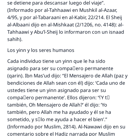
se detiene para descansar luego del viaje”.
(Informado por al-Tahhaawi en Mushkil al-Azaar,
4/95, y por al-Tabaraani en al-Kabir, 22/214. El Sheij
al-Albaani dijo en al-Mishkaat (2/1206, no. 4148): al-
Tahhaawi y Abu’l-Sheij lo informaron con un isnaad
sahih).
Los yinn y los seres humanos
Cada individuo tiene un yinn que le ha sido
asignado para ser su compaٌero permanente
(qarin). Ibn Mas’ud dijo: “El Mensajero de Allah (paz y
bendiciones de Allah sean con él) dijo: ‘Cada uno de
ustedes tiene un yinn asignado para ser su
compaٌero permanente’. Ellos dijeron: ‘؟Y tْ
también, Oh Mensajero de Allah?’ él dijo: ‘Yo
también, pero Allah me ha ayudado y él se ha
sometido, y sَlo me ayuda a hacer el bien’.”
(Informado por Muslim, 2814). Al-Nawawi dijo en su
comentario sobre el Hadiz narrada por Muslim