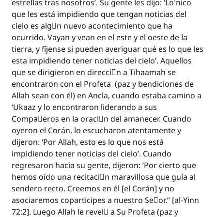
estrellas tras nosotros’. Su gente les dijo: ‘Lo ْnico
que les está impidiendo que tengan noticias del
cielo es algْn nuevo acontecimiento que ha
ocurrido. Vayan y vean en el este y el oeste de la
tierra, y fíjense si pueden averiguar qué es lo que les
esta impidiendo tener noticias del cielo’. Aquellos
que se dirigieron en direcciَn a Tihaamah se
encontraron con el Profeta (paz y bendiciones de
Allah sean con él) en Ancla, cuando estaba camino a
‘Ukaaz y lo encontraron liderando a sus
Compaٌeros en la oraciَn del amanecer. Cuando
oyeron el Corán, lo escucharon atentamente y
dijeron: ‘Por Allah, esto es lo que nos está
impidiendo tener noticias del cielo’. Cuando
regresaron hacia su gente, dijeron: ‘Por cierto que
hemos oído una recitaciَn maravillosa que guía al
sendero recto. Creemos en él [el Corán] y no
asociaremos coparticipes a nuestro Seٌor.” [al-Yinn
72:2]. Luego Allah le revelَ a Su Profeta (paz y