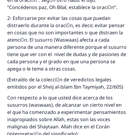
en la oraciَn”. Segْn otro hadiz él dijo:
“Concédenos paz, Oh Bilal, establece la oraciَn”.
2- Esforzarse por evitar las cosas que puedan
distraerlo durante la oraciَn, es decir, evitar pensar
en cosas que no son importantes o que distraen la
atenciَn. El susurro (Waswaas) afecta a cada
persona de una manera diferente porque el susurro
tiene que ver con el nivel de dudas y de pasiones de
cada persona y el grado en que una persona se
apega o le teme a otras cosas.
(Extraído de la colecciَn de veredictos legales
emitidos por el Sheij al-Islam Ibn Taymiyah, 22/605)
Con respecto a lo que usted dice acerca de los
susurros (waswaas), de alcanzar un cierto nivel en
el que ha comenzado a experimentar pensamientos
inapropiados sobre Allah, estas son las voces
malignas del Shaytaan. Allah dice en el Corán
(interpretaciَn del significado):