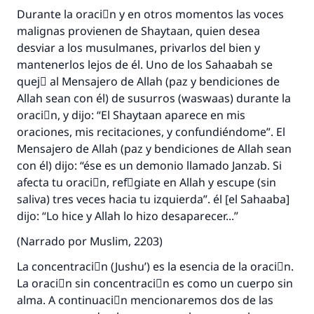
Durante la oraciَn y en otros momentos las voces
malignas provienen de Shaytaan, quien desea
desviar a los musulmanes, privarlos del bien y
mantenerlos lejos de él. Uno de los Sahaabah se
quejَ al Mensajero de Allah (paz y bendiciones de
Allah sean con él) de susurros (waswaas) durante la
oraciَn, y dijo: “El Shaytaan aparece en mis
oraciones, mis recitaciones, y confundiéndome”. El
Mensajero de Allah (paz y bendiciones de Allah sean
con él) dijo: “ése es un demonio llamado Janzab. Si
afecta tu oraciَn, refْgiate en Allah y escupe (sin
saliva) tres veces hacia tu izquierda”. él [el Sahaaba]
dijo: “Lo hice y Allah lo hizo desaparecer...”
(Narrado por Muslim, 2203)
La concentraciَn (Jushu’) es la esencia de la oraciَn.
La oraciَn sin concentraciَn es como un cuerpo sin
alma. A continuaciَn mencionaremos dos de las