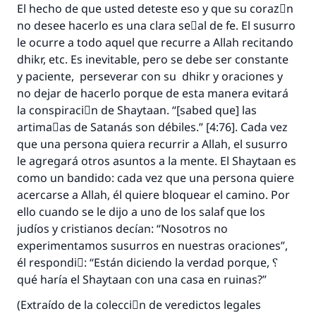
El hecho de que usted deteste eso y que su corazَn
no desee hacerlo es una clara seٌal de fe. El susurro
le ocurre a todo aquel que recurre a Allah recitando
dhikr, etc. Es inevitable, pero se debe ser constante
y paciente, perseverar con su dhikr y oraciones y
no dejar de hacerlo porque de esta manera evitará
la conspiraciَn de Shaytaan. “[sabed que] las
artimaٌas de Satanás son débiles.” [4:76]. Cada vez
que una persona quiera recurrir a Allah, el susurro
le agregará otros asuntos a la mente. El Shaytaan es
como un bandido: cada vez que una persona quiere
acercarse a Allah, él quiere bloquear el camino. Por
ello cuando se le dijo a uno de los salaf que los
judíos y cristianos decían: “Nosotros no
experimentamos susurros en nuestras oraciones”,
él respondiَ: “Están diciendo la verdad porque, ؟
qué haría el Shaytaan con una casa en ruinas?”
(Extraído de la colecciَn de veredictos legales