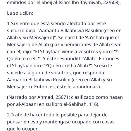
emitidos por el Sheij al-Islam Ibn Taymiyah, 22/608).
La soluciَn:
1-Si siente que está siendo afectado por este
susurro diga: “Aamantu Billaahi wa Rasulihi (creo en
Allah y Su Mensajero)”. Se narrَ de ‘Aa’ishah que el
Mensajero de Allah (paz y bendiciones de Allah sean
con él) dijo: “El Shaytaan viene a vosotros y dice: “؟
Quién te creَ?”. Y éste respondiَ: “Allah”. Entonces
el Shaytaan dice “؟Quién creَ a Allah?”. Si eso le
sucede a alguno de vosotros, que responda:
Aamantu Billaahi wa Rusulihi (creo en Allah y Su
Mensajero). Entonces, éste lo abandonará.
(Narrado por Ahmad, 25671; clasificado como hasan
por al-Albaani en su libro al-Sahihah, 116).
2-Trate de hacer todo lo posible para dejar de
pensar en eso y manténgase ocupado con cosas
que lo ocupen.