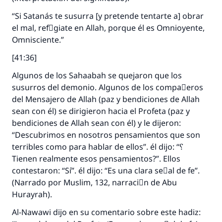
“Si Satanás te susurra [y pretende tentarte a] obrar
el mal, refْgiate en Allah, porque él es Omnioyente,
Omnisciente.”
[41:36]
Algunos de los Sahaabah se quejaron que los
susurros del demonio. Algunos de los compaٌeros
La respuesta no. 110845 salvó un
del Mensajero de Allah (paz y bendiciones de Allah
sean con él) se dirigieron hacia el Profeta (paz y
matrimonio.
bendiciones de Allah sean con él) y le dijeron:
“Descubrimos en nosotros pensamientos que son
Desde la Q hasta la A, su contribución ayuda a
terribles como para hablar de ellos”. él dijo: “؟
IslamQA.
Tienen realmente esos pensamientos?”. Ellos
Profeta ﷺ dijo:
contestaron: “Sí”. él dijo: “Es una clara seٌal de fe”.
"Una persona que orienta a otros a hacer el
(Narrado por Muslim, 132, narraciَn de Abu
bien obtendrá la misma recompensa que
Hurayrah).
aquellos que lo realicen."
Al-Nawawi dijo en su comentario sobre este hadiz:
(MUSLIM, 1893)