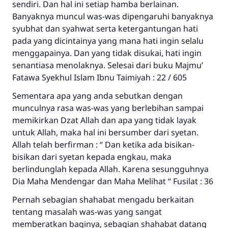
sendiri. Dan hal ini setiap hamba berlainan.
Banyaknya muncul was-was dipengaruhi banyaknya
syubhat dan syahwat serta ketergantungan hati
pada yang dicintainya yang mana hati ingin selalu
menggapainya. Dan yang tidak disukai, hati ingin
senantiasa menolaknya. Selesai dari buku Majmu’
Fatawa Syekhul Islam Ibnu Taimiyah : 22 / 605
Sementara apa yang anda sebutkan dengan
munculnya rasa was-was yang berlebihan sampai
memikirkan Dzat Allah dan apa yang tidak layak
untuk Allah, maka hal ini bersumber dari syetan.
Jawaban no. 110845
Allah telah berfirman : “ Dan ketika ada bisikan-
bisikan dari syetan kepada engkau, maka
menyelamatkan pernikahan.
berlindunglah kepada Allah. Karena sesungguhnya
Dia Maha Mendengar dan Maha Melihat “ Fusilat : 36
Bantu kami dalam memberikan jawaban untuk umat
Pernah sebagian shahabat mengadu berkaitan
Rasulullah ﷺ bersabda
tentang masalah was-was yang sangat
"Siapa yang menunjukkan suatu kebaikan,
memberatkan baginya, sebagian shahabat datang
meka dia akan mendapatkan pahala yang