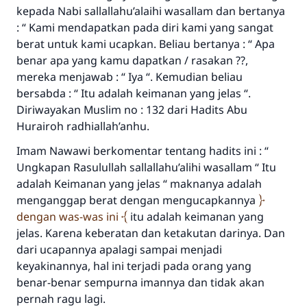
kepada Nabi sallallahu’alaihi wasallam dan bertanya
sama dengan orang yang melakukannya"
: “ Kami mendapatkan pada diri kami yang sangat
MUSLIM, 1893
berat untuk kami ucapkan. Beliau bertanya : “ Apa
benar apa yang kamu dapatkan / rasakan ??,
mereka menjawab : “ Iya “. Kemudian beliau
Saham
bersabda : “ Itu adalah keimanan yang jelas “.
Diriwayakan Muslim no : 132 dari Hadits Abu
Hurairoh radhiallah’anhu.
Imam Nawawi berkomentar tentang hadits ini : “
Ungkapan Rasulullah sallallahu’alihi wasallam “ Itu
adalah Keimanan yang jelas “ maknanya adalah
menganggap berat dengan mengucapkannya
dengan was-was ini
itu adalah keimanan yang
jelas. Karena keberatan dan ketakutan darinya. Dan
dari ucapannya apalagi sampai menjadi
keyakinannya, hal ini terjadi pada orang yang
benar-benar sempurna imannya dan tidak akan
pernah ragu lagi.