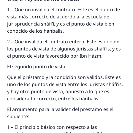
1 – Que no invalida el contrato. Este es el punto de
vista más correcto de acuerdo a la escuela de
jurisprudencia sháfi’i, y es el punto de vista bien
conocido de los hánbalis.
2 – Que invalida el contrato entero. Este es uno de
los puntos de vista de algunos juristas sháfi’is, y es
el punto de vista favorecido por Ibn Házm.
El segundo punto de vista:
Que el préstamo y la condición son válidos. Este es
uno de los puntos de vista entre los juristas sháfi’is,
y hay otro punto de vista, opuesto a lo que es
La respuesta no. 110845 salvó un
considerado correcto, entre los hánbalis.
matrimonio.
El argumento para la validez del préstamo es el
siguiente:
Desde la Q hasta la A, su contribución ayuda a
IslamQA.
1 – El principio básico con respecto a las