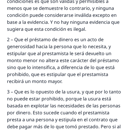
condiciones es que son válidas y permisibles a
Profeta ﷺ dijo:
menos que se demuestre lo contrario, y ninguna
"Una persona que orienta a otros a hacer el
bien obtendrá la misma recompensa que
condición puede considerarse inválida excepto en
aquellos que lo realicen."
base a la evidencia. Y no hay ninguna evidencia que
sugiera que esta condición es ilegal.
(MUSLIM, 1893)
2 – Que el préstamo de dinero es un acto de
generosidad hacia la persona que lo necesita, y
Contribuir
estipular que al prestamista le será devuelto un
monto menor no altera este carácter del préstamo
sino que lo intensifica, a diferencia de lo que está
prohibido, que es estipular que el prestamista
recibirá un monto mayor.
3 – Que es lo opuesto de la usura, y que por lo tanto
no puede estar prohibido, porque la usura está
basada en explotar las necesidades de las personas
por dinero. Esto sucede cuando el prestamista
presta a una persona y estipula en el contrato que
debe pagar más de lo que tomó prestado. Pero si al