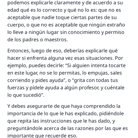
podemos explicarle claramente y de acuerdo a su
edad qué es lo correcto y qué no lo es: que no es
aceptable que nadie toque ciertas partes de su
La respuesta no. 110845 salvó un
cuerpo, o que no es aceptable que ningún extraño
lo lleve a ningún lugar sin conocimiento y permiso
matrimonio.
de los padres o maestros.
Desde la Q hasta la A, su contribución ayuda a
Entonces, luego de eso, deberías explicarle qué
IslamQA.
hacer si enfrenta alguna vez esas situaciones. Por
ejemplo, puedes decirle: “Si alguien intenta tocarte
Profeta ﷺ dijo:
"Una persona que orienta a otros a hacer el
en este lugar, no se lo permitas, lo empujas, sales
bien obtendrá la misma recompensa que
corriendo y pides ayuda”, o “grita con todas tus
aquellos que lo realicen."
fuerzas y pídele ayuda a algún profesor, y cuéntale
lo que sucedió”.
(MUSLIM, 1893)
Y debes asegurarte de que haya comprendido la
importancia de lo que le has explicado, pidiéndole
Contribuir
que repita las instrucciones que le has dado, y
preguntándole acerca de las razones por las que es
importante que recuerde eso.