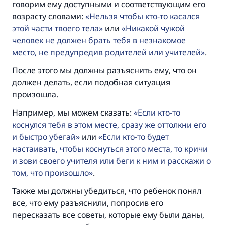
говорим ему доступными и соответствующим его
возрасту словами:
Нельзя чтобы кто-то касался
этой части твоего тела
или
Никакой чужой
человек не должен брать тебя в незнакомое
место, не предупредив родителей или учителей
.
Ответ № 110845 помог сохранить
После этого мы должны разъяснить ему, что он
брак.
должен делать, если подобная ситуация
произошла.
Помогите нам предоставить ответы Умме
Например, мы можем сказать:
Если кто-то
Посланник Аллаха, мир ему и
коснулся тебя в этом месте, сразу же оттолкни его
благословение, сказал:
и быстро убегай
или
Если кто-то будет
«Указавшему на благое (полагается) такая
же награда как и совершившему его»
настаивать, чтобы коснуться этого места, то кричи
и зови своего учителя или беги к ним и расскажи о
(МУСЛИМ, № 1893).
том, что произошло
.
Также мы должны убедиться, что ребенок понял
все, что ему разъяснили, попросив его
Участвуйте сейчас!
пересказать все советы, которые ему были даны,