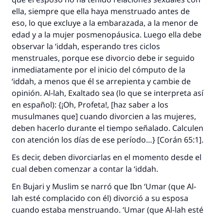
ella, siempre que ella haya menstruado antes de
Contribuir
eso, lo que excluye a la embarazada, a la menor de
edad y a la mujer posmenopáusica. Luego ella debe
observar la
‘iddah
, esperando tres ciclos
menstruales, porque ese divorcio debe ir seguido
inmediatamente por el inicio del cómputo de la
‘iddah
, a menos que él se arrepienta y cambie de
opinión. Al-lah, Exaltado sea (lo que se interpreta así
en español): {¡Oh, Profeta!, [haz saber a los
musulmanes que] cuando divorcien a las mujeres,
deben hacerlo durante el tiempo señalado. Calculen
con atención los días de ese período…} [Corán 65:1].
Es decir, deben divorciarlas en el momento desde el
cual deben comenzar a contar la
‘iddah
.
En Bujari y Muslim se narró que Ibn ‘Umar (que Al-
lah esté complacido con él) divorció a su esposa
cuando estaba menstruando. ‘Umar (que Al-lah esté