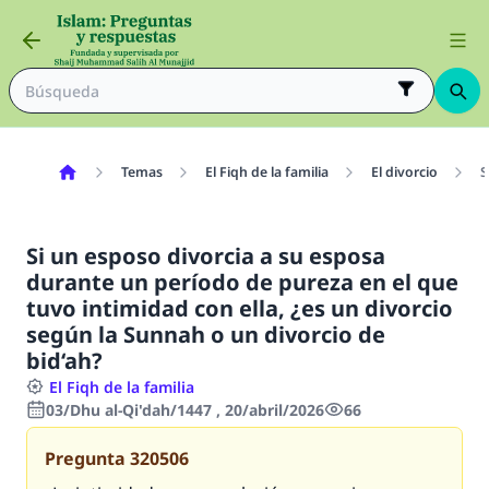
Temas
El Fiqh de la familia
El divorcio
S
Si un esposo divorcia a su esposa
durante un período de pureza en el que
tuvo intimidad con ella, ¿es un divorcio
según la Sunnah o un divorcio de
bid‘ah?
El Fiqh de la familia
03/Dhu al-Qi'dah/1447 , 20/abril/2026
66
Pregunta
320506