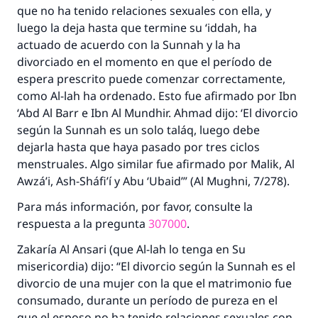
que no ha tenido relaciones sexuales con ella, y
luego la deja hasta que termine su
‘iddah
, ha
actuado de acuerdo con la
Sunnah
y la ha
divorciado en el momento en que el período de
espera prescrito puede comenzar correctamente,
como Al-lah ha ordenado. Esto fue afirmado por Ibn
La respuesta no. 110845 salvó un
‘Abd Al Barr e Ibn Al Mundhir. Ahmad dijo: ‘El divorcio
según la
Sunnah
es un solo
taláq
, luego debe
matrimonio.
dejarla hasta que haya pasado por tres ciclos
menstruales. Algo similar fue afirmado por Malik, Al
Desde la Q hasta la A, su contribución ayuda a
Awzá’i, Ash-Sháfi’í y Abu ‘Ubaid’” (
Al Mughni
, 7/278).
IslamQA.
Para más información, por favor, consulte la
Profeta ﷺ dijo:
respuesta a la pregunta
307000
.
"Una persona que orienta a otros a hacer el
bien obtendrá la misma recompensa que
Zakaría Al Ansari (que Al-lah lo tenga en Su
aquellos que lo realicen."
misericordia) dijo: “El divorcio según la
Sunnah
es el
(MUSLIM, 1893)
divorcio de una mujer con la que el matrimonio fue
consumado, durante un período de pureza en el
que el esposo no ha tenido relaciones sexuales con