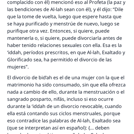
complacido con él) mencionó eso al Profeta (la paz y
las bendiciones de Al-lah sean con él), y él dijo: “Dile
que la tome de vuelta, luego que espere hasta que
se haya purificado y menstrúe de nuevo, luego se
purifique otra vez. Entonces, si quiere, puede
mantenerla o, si quiere, puede divorciarla antes de
haber tenido relaciones sexuales con ella. Esa es la
‘iddah
, períodos prescritos, en que Al-lah, Exaltado y
Glorificado sea, ha permitido el divorcio de las
mujeres”.
El divorcio de
bid‘ah
es el de una mujer con la que el
matrimonio ha sido consumado, sin que ella ofrezca
nada a cambio de ello, durante la menstruación o el
sangrado posparto,
nifás
, incluso si eso ocurre
durante la
‘iddah
de un divorcio revocable, cuando
ella está contando sus ciclos menstruales, porque
eso contradice las palabras de Al-lah, Exaltado sea
(que se interpretan así en español): {… deben