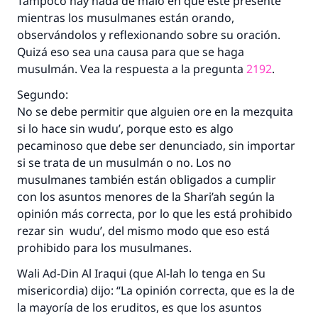
Tampoco hay nada de malo en que esté presente
mientras los musulmanes están orando,
observándolos y reflexionando sobre su oración.
Quizá eso sea una causa para que se haga
musulmán. Vea la respuesta a la pregunta
2192
.
Segundo:
No se debe permitir que alguien ore en la mezquita
si lo hace sin
wudu’
, porque esto es algo
pecaminoso que debe ser denunciado, sin importar
si se trata de un musulmán o no. Los no
musulmanes también están obligados a cumplir
con los asuntos menores de la
Shari’ah
según la
opinión más correcta, por lo que les está prohibido
rezar sin
wudu’
, del mismo modo que eso está
prohibido para los musulmanes.
Wali Ad-Din Al Iraqui (que Al-lah lo tenga en Su
misericordia) dijo: “La opinión correcta, que es la de
la mayoría de los eruditos, es que los asuntos