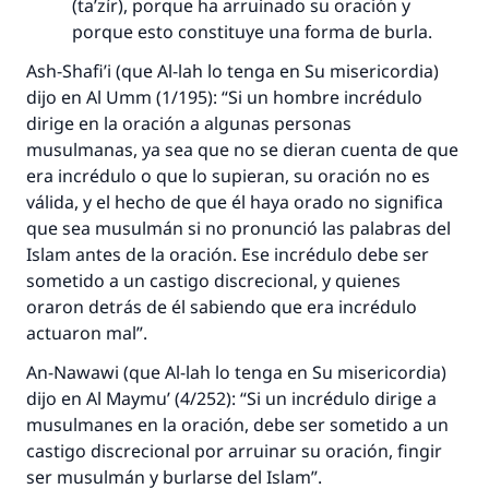
(
ta’zír
), porque ha arruinado su oración y
porque esto constituye una forma de burla.
Ash-Shafi’i (que Al-lah lo tenga en Su misericordia)
dijo en
Al Umm
(1/195): “Si un hombre incrédulo
dirige en la oración a algunas personas
musulmanas, ya sea que no se dieran cuenta de que
La respuesta no. 110845 salvó un
era incrédulo o que lo supieran, su oración no es
matrimonio.
válida, y el hecho de que él haya orado no significa
que sea musulmán si no pronunció las palabras del
Desde la Q hasta la A, su contribución ayuda a
Islam antes de la oración. Ese incrédulo debe ser
IslamQA.
sometido a un castigo discrecional, y quienes
oraron detrás de él sabiendo que era incrédulo
Profeta ﷺ dijo:
actuaron mal”.
"Una persona que orienta a otros a hacer el
bien obtendrá la misma recompensa que
An-Nawawi (que Al-lah lo tenga en Su misericordia)
aquellos que lo realicen."
dijo en
Al Maymu’
(4/252): “Si un incrédulo dirige a
musulmanes en la oración, debe ser sometido a un
(MUSLIM, 1893)
castigo discrecional por arruinar su oración, fingir
ser musulmán y burlarse del Islam”.