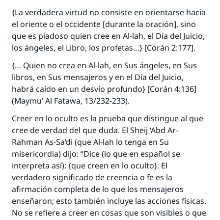
{La verdadera virtud no consiste en orientarse hacia
el oriente o el occidente [durante la oración], sino
que es piadoso quien cree en Al-lah, el Día del Juicio,
los ángeles, el Libro, los profetas…} [Corán 2:177].
{… Quien no crea en Al-lah, en Sus ángeles, en Sus
libros, en Sus mensajeros y en el Día del Juicio,
habrá caído en un desvío profundo} [Corán 4:136]
(
Maymu’ Al Fatawa
, 13/232-233).
Creer en lo oculto es la prueba que distingue al que
cree de verdad del que duda. El
Sheij
‘Abd Ar-
Rahman As-Sa’di (que Al-lah lo tenga en Su
misericordia) dijo: “Dice (lo que en español se
interpreta así): {que creen en lo oculto}. El
verdadero significado de creencia o fe es la
afirmación completa de lo que los mensajeros
enseñaron; esto también incluye las acciones físicas.
No se refiere a creer en cosas que son visibles o que