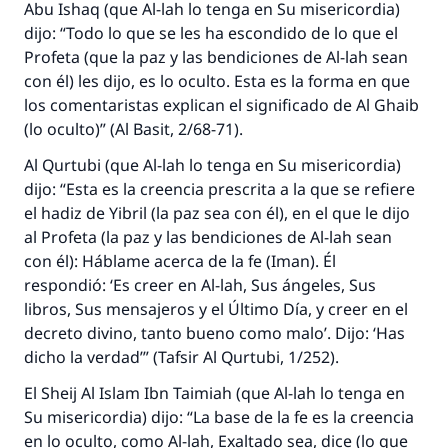
Abu Ishaq (que Al-lah lo tenga en Su misericordia)
dijo: “Todo lo que se les ha escondido de lo que el
Profeta (que la paz y las bendiciones de Al-lah sean
con él) les dijo, es lo oculto. Esta es la forma en que
los comentaristas explican el significado de
Al Ghaib
(lo oculto)” (Al Basit, 2/68-71).
Al Qurtubi (que Al-lah lo tenga en Su misericordia)
dijo: “Esta es la creencia prescrita a la que se refiere
el
hadiz
de Yibril (la paz sea con él), en el que le dijo
al Profeta (la paz y las bendiciones de Al-lah sean
con él): Háblame acerca de la fe (
Iman
). Él
respondió: ‘Es creer en Al-lah, Sus ángeles, Sus
libros, Sus mensajeros y el Último Día, y creer en el
decreto divino, tanto bueno como malo’. Dijo: ‘Has
dicho la verdad’” (
Tafsir Al Qurtubi
, 1/252).
El
Sheij Al Islam
Ibn Taimiah (que Al-lah lo tenga en
Su misericordia) dijo: “La base de la fe es la creencia
en lo oculto, como Al-lah, Exaltado sea, dice (lo que