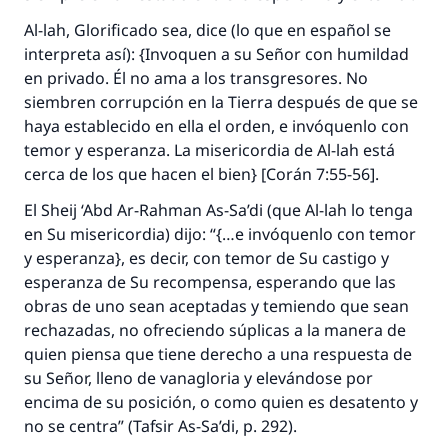
Al-lah, Glorificado sea, dice (lo que en español se
interpreta así): {Invoquen a su Señor con humildad
en privado. Él no ama a los transgresores. No
siembren corrupción en la Tierra después de que se
haya establecido en ella el orden, e invóquenlo con
temor y esperanza. La misericordia de Al-lah está
cerca de los que hacen el bien} [Corán 7:55-56].
El
Sheij
‘Abd Ar-Rahman As-Sa’di (que Al-lah lo tenga
en Su misericordia) dijo: “{…e invóquenlo con temor
y esperanza}, es decir, con temor de Su castigo y
esperanza de Su recompensa, esperando que las
obras de uno sean aceptadas y temiendo que sean
rechazadas, no ofreciendo súplicas a la manera de
quien piensa que tiene derecho a una respuesta de
su Señor, lleno de vanagloria y elevándose por
encima de su posición, o como quien es desatento y
no se centra” (
Tafsir As-Sa’di
, p. 292).