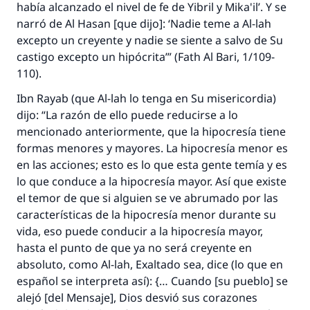
había alcanzado el nivel de fe de Yibril y Mika'il’. Y se
narró de Al Hasan [que dijo]: ‘Nadie teme a Al-lah
excepto un creyente y nadie se siente a salvo de Su
castigo excepto un hipócrita’” (
Fath Al Bari,
1/109-
110).
Ibn Rayab (que Al-lah lo tenga en Su misericordia)
dijo: “La razón de ello puede reducirse a lo
mencionado anteriormente, que la hipocresía tiene
formas menores y mayores. La hipocresía menor es
en las acciones; esto es lo que esta gente temía y es
lo que conduce a la hipocresía mayor. Así que existe
el temor de que si alguien se ve abrumado por las
características de la hipocresía menor durante su
vida, eso puede conducir a la hipocresía mayor,
hasta el punto de que ya no será creyente en
absoluto, como Al-lah, Exaltado sea, dice (lo que en
español se interpreta así): {… Cuando [su pueblo] se
alejó [del Mensaje], Dios desvió sus corazones