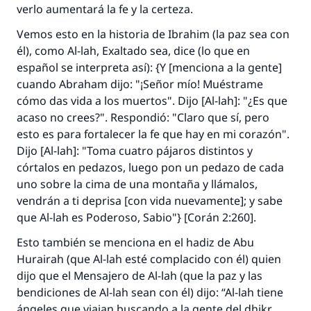
verlo aumentará la fe y la certeza.
Vemos esto en la historia de Ibrahim (la paz sea con
él), como Al-lah, Exaltado sea, dice (lo que en
español se interpreta así): {Y [menciona a la gente]
cuando Abraham dijo: "¡Señor mío! Muéstrame
cómo das vida a los muertos". Dijo [Al-lah]: "¿Es que
acaso no crees?". Respondió: "Claro que sí, pero
esto es para fortalecer la fe que hay en mi corazón".
Dijo [Al-lah]: "Toma cuatro pájaros distintos y
córtalos en pedazos, luego pon un pedazo de cada
uno sobre la cima de una montaña y llámalos,
vendrán a ti deprisa [con vida nuevamente]; y sabe
que Al-lah es Poderoso, Sabio"} [Corán 2:260].
Esto también se menciona en el
hadiz
de Abu
Hurairah (que Al-lah esté complacido con él) quien
dijo que el Mensajero de Al-lah (que la paz y las
bendiciones de Al-lah sean con él) dijo: “Al-lah tiene
ángeles que viajan buscando a la gente del
dhikr
.