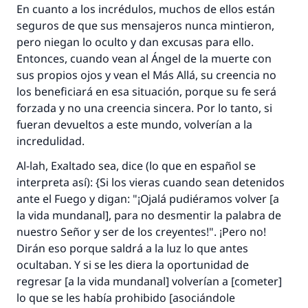
En cuanto a los incrédulos, muchos de ellos están
seguros de que sus mensajeros nunca mintieron,
pero niegan lo oculto y dan excusas para ello.
Entonces, cuando vean al Ángel de la muerte con
sus propios ojos y vean el Más Allá, su creencia no
los beneficiará en esa situación, porque su fe será
forzada y no una creencia sincera. Por lo tanto, si
fueran devueltos a este mundo, volverían a la
incredulidad.
Al-lah, Exaltado sea, dice (lo que en español se
interpreta así): {Si los vieras cuando sean detenidos
ante el Fuego y digan: "¡Ojalá pudiéramos volver [a
la vida mundanal], para no desmentir la palabra de
nuestro Señor y ser de los creyentes!". ¡Pero no!
Dirán eso porque saldrá a la luz lo que antes
ocultaban. Y si se les diera la oportunidad de
regresar [a la vida mundanal] volverían a [cometer]
lo que se les había prohibido [asociándole