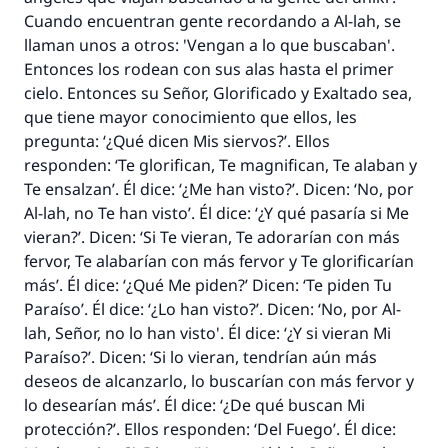
Cuando encuentran gente recordando a Al-lah, se
llaman unos a otros: 'Vengan a lo que buscaban'.
Entonces los rodean con sus alas hasta el primer
cielo. Entonces su Señor, Glorificado y Exaltado sea,
que tiene mayor conocimiento que ellos, les
pregunta: ‘¿Qué dicen Mis siervos?’. Ellos
responden: ‘Te glorifican, Te magnifican, Te alaban y
Te ensalzan’. Él dice: ‘¿Me han visto?’. Dicen: ‘No, por
La respuesta no. 110845 salvó un
Al-lah, no Te han visto’. Él dice: ‘¿Y qué pasaría si Me
matrimonio.
vieran?’. Dicen: ‘Si Te vieran, Te adorarían con más
fervor, Te alabarían con más fervor y Te glorificarían
Desde la Q hasta la A, su contribución ayuda a
más’. Él dice: ‘¿Qué Me piden?’ Dicen: ‘Te piden Tu
IslamQA.
Paraíso’. Él dice: ‘¿Lo han visto?’. Dicen: ‘No, por Al-
Profeta ﷺ dijo:
lah, Señor, no lo han visto'. Él dice: ‘¿Y si vieran Mi
"Una persona que orienta a otros a hacer el
Paraíso?’. Dicen: ‘Si lo vieran, tendrían aún más
bien obtendrá la misma recompensa que
deseos de alcanzarlo, lo buscarían con más fervor y
aquellos que lo realicen."
lo desearían más’. Él dice: ‘¿De qué buscan Mi
protección?’. Ellos responden: ‘Del Fuego’. Él dice:
(MUSLIM, 1893)