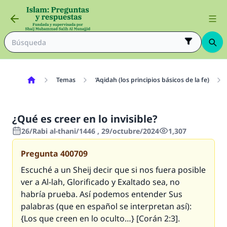
Temas
‘Aqidah (los principios básicos de la fe)
¿Qué es creer en lo invisible?
26/Rabi al-thani/1446 , 29/octubre/2024
1,307
Pregunta
400709
Escuché a un
Sheij
decir que si nos fuera posible
ver a Al-lah, Glorificado y Exaltado sea, no
habría prueba. Así podemos entender Sus
palabras (que en español se interpretan así):
{Los que creen en lo oculto…} [Corán 2:3].