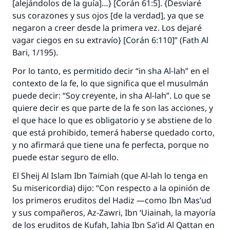
[alejándolos de la guía]…} [Corán 61:5]. {Desviaré
sus corazones y sus ojos [de la verdad], ya que se
negaron a creer desde la primera vez. Los dejaré
vagar ciegos en su extravío} [Corán 6:110]” (
Fath Al
Bari
, 1/195).
Por lo tanto, es permitido decir “
in sha Al-lah
” en el
contexto de la fe, lo que significa que el musulmán
puede decir: “Soy creyente,
in sha Al-lah
”. Lo que se
quiere decir es que parte de la fe son las acciones, y
el que hace lo que es obligatorio y se abstiene de lo
que está prohibido, temerá haberse quedado corto,
y no afirmará que tiene una fe perfecta, porque no
puede estar seguro de ello.
El
Sheij Al Islam
Ibn Taimiah (que Al-lah lo tenga en
Su misericordia) dijo: “Con respecto a la opinión de
los primeros eruditos del
Hadiz
—como Ibn Mas’ud
y sus compañeros, Az-Zawri, Ibn ‘Uiainah, la mayoría
de los eruditos de Kufah, Iahia Ibn Sa’id Al Qattan en