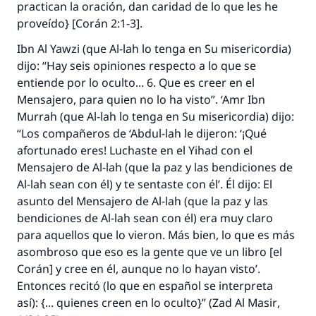
practican la oración, dan caridad de lo que les he
proveído} [Corán 2:1-3].
Ibn Al Yawzi (que Al-lah lo tenga en Su misericordia)
dijo: “Hay seis opiniones respecto a lo que se
entiende por lo oculto... 6. Que es creer en el
Mensajero, para quien no lo ha visto”. ‘Amr Ibn
Murrah (que Al-lah lo tenga en Su misericordia) dijo:
“Los compañeros de ‘Abdul-lah le dijeron: ‘¡Qué
afortunado eres! Luchaste en el
Yihad
con el
Mensajero de Al-lah (que la paz y las bendiciones de
Al-lah sean con él) y te sentaste con él’. Él dijo: El
asunto del Mensajero de Al-lah (que la paz y las
bendiciones de Al-lah sean con él) era muy claro
para aquellos que lo vieron. Más bien, lo que es más
asombroso que eso es la gente que ve un libro [el
Corán] y cree en él, aunque no lo hayan visto’.
Entonces recitó (lo que en español se interpreta
así): {... quienes creen en lo oculto}” (
Zad Al Masir
,