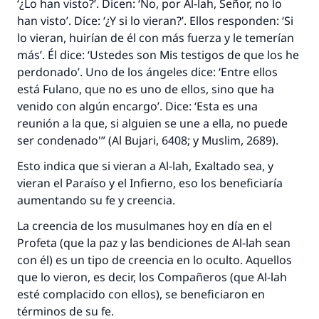
‘¿Lo han visto?’. Dicen: ‘No, por Al-lah, Señor, no lo
han visto’. Dice: ‘¿Y si lo vieran?’. Ellos responden: ‘Si
lo vieran, huirían de él con más fuerza y le temerían
Contribuir
más’. Él dice: ‘Ustedes son Mis testigos de que los he
perdonado’. Uno de los ángeles dice: ‘Entre ellos
está Fulano, que no es uno de ellos, sino que ha
venido con algún encargo’. Dice: ‘Esta es una
reunión a la que, si alguien se une a ella, no puede
ser condenado'” (Al Bujari, 6408; y Muslim, 2689).
Esto indica que si vieran a Al-lah, Exaltado sea, y
vieran el Paraíso y el Infierno, eso los beneficiaría
aumentando su fe y creencia.
La creencia de los musulmanes hoy en día en el
Profeta (que la paz y las bendiciones de Al-lah sean
con él) es un tipo de creencia en lo oculto. Aquellos
que lo vieron, es decir, los Compañeros (que Al-lah
esté complacido con ellos), se beneficiaron en
términos de su fe.