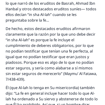
lo que narró de los eruditos de Basrah, Ahmad Ibn
Hanbal y otros destacados eruditos suníes— todos
ellos decían “
in sha Al-lah
” cuando se les
preguntaba sobre la fe...
De hecho, estos destacados eruditos afirmaron
claramente que la razón por la que uno debe decir
“
in sha Al-lah
” es porque la fe incluye el
cumplimiento de deberes obligatorios, por lo que
no podían testificar que tenían una fe perfecta, al
igual que no podían testificar que eran justos y
piadosos. Porque eso es algo de lo que no podían
estar seguros, y sería como alabarse a sí mismos
sin estar seguros de merecerlo” (
Maymu’ Al Fatawa
,
7/438-439).
Él (que Al-lah lo tenga en Su misericordia) también
dijo: “La fe en general incluye hacer todo lo que Al-
lah ha ordenado a Su siervo y abstenerse de todo lo
que Él ha prohibido. Así que, si un hombre dice: