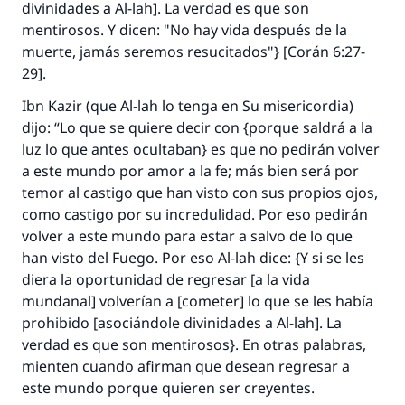
divinidades a Al-lah]. La verdad es que son
mentirosos. Y dicen: "No hay vida después de la
muerte, jamás seremos resucitados"} [Corán 6:27-
29].
Ibn Kazir (que Al-lah lo tenga en Su misericordia)
dijo: “Lo que se quiere decir con {porque saldrá a la
luz lo que antes ocultaban} es que no pedirán volver
a este mundo por amor a la fe; más bien será por
temor al castigo que han visto con sus propios ojos,
como castigo por su incredulidad. Por eso pedirán
volver a este mundo para estar a salvo de lo que
han visto del Fuego. Por eso Al-lah dice: {Y si se les
diera la oportunidad de regresar [a la vida
mundanal] volverían a [cometer] lo que se les había
prohibido [asociándole divinidades a Al-lah]. La
verdad es que son mentirosos}. En otras palabras,
mienten cuando afirman que desean regresar a
este mundo porque quieren ser creyentes.