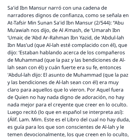
Sa'id Ibn Mansur narró con una cadena de
narradores dignos de confianza, como se señala en
At-Tafsir Min Sunan Sa'id Ibn Mansur
(2/544): “Abu
Mu’awiah nos dijo, de Al A’mash, de ‘Umarah Ibn
‘Umair, de ‘Abd Ar-Rahman Ibn Yazid, de ‘Abdul-lah
Ibn Mas’ud (que Al-lah esté complacido con él), que
dijo: ‘Estaban hablando acerca de los compañeros
de Muhammad (que la paz y las bendiciones de Al-
lah sean con él) y cuán fuerte era su fe, entonces
'Abdul-lah dijo: El asunto de Muhammad (que la paz
y las bendiciones de Al-lah sean con él) era muy
claro para aquellos que lo vieron. Por Aquel fuera
de Quien no hay nada digno de adoración, no hay
nada mejor para el creyente que creer en lo oculto.
Luego recitó (lo que en español se interpreta así):
{
Álif. Lam. Mim.
Este es el Libro del cual no hay duda,
es guía para los que son conscientes de Al-lah y le
temen devocionalmente, los que creen en lo oculto,