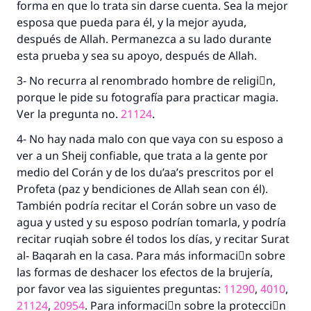
forma en que lo trata sin darse cuenta. Sea la mejor
esposa que pueda para él, y la mejor ayuda,
después de Allah. Permanezca a su lado durante
esta prueba y sea su apoyo, después de Allah.
3- No recurra al renombrado hombre de religiَn,
porque le pide su fotografía para practicar magia.
La respuesta no. 110845 salvó un
Ver la pregunta no.
21124
.
matrimonio.
4- No hay nada malo con que vaya con su esposo a
ver a un Sheij confiable, que trata a la gente por
Desde la Q hasta la A, su contribución ayuda a
medio del Corán y de los du’aa’s prescritos por el
IslamQA.
Profeta (paz y bendiciones de Allah sean con él).
Profeta ﷺ dijo:
También podría recitar el Corán sobre un vaso de
"Una persona que orienta a otros a hacer el
agua y usted y su esposo podrían tomarla, y podría
bien obtendrá la misma recompensa que
recitar ruqiah sobre él todos los días, y recitar Surat
aquellos que lo realicen."
al- Baqarah en la casa. Para más informaciَn sobre
las formas de deshacer los efectos de la brujería,
(MUSLIM, 1893)
por favor vea las siguientes preguntas:
11290
,
4010
,
21124
,
20954
. Para informaciَn sobre la protecciَn