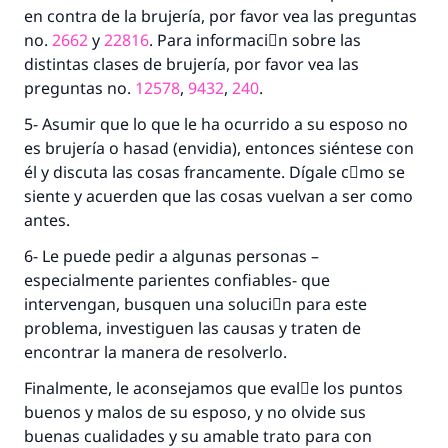
en contra de la brujería, por favor vea las preguntas
Contribuir
no.
2662
y
22816
. Para informaciَn sobre las
distintas clases de brujería, por favor vea las
preguntas no.
12578
,
9432
,
240
.
5- Asumir que lo que le ha ocurrido a su esposo no
es brujería o hasad (envidia), entonces siéntese con
él y discuta las cosas francamente. Dígale cَmo se
siente y acuerden que las cosas vuelvan a ser como
antes.
6- Le puede pedir a algunas personas –
especialmente parientes confiables- que
intervengan, busquen una soluciَn para este
problema, investiguen las causas y traten de
encontrar la manera de resolverlo.
Finalmente, le aconsejamos que evalْe los puntos
buenos y malos de su esposo, y no olvide sus
buenas cualidades y su amable trato para con